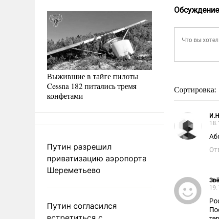
Обсуждение
Выжившие в тайге пилоты
Cessna 182 питались тремя
Сортировка:
конфетами
И.Н
18.
Аб
Путин разрешил
От
приватизацию аэропорта
Шереметьево
Звё
19.
Ро
Путин согласился
По
встретиться с
те