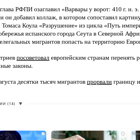
глава РФПИ озаглавил «Варвары у ворот: 410 г. н. э
и он добавил коллаж, в котором сопоставил картин
 Томаса Коула «Разрушение» из цикла «Путь импе
обережья испанского города Сеута в Северной Афри
елегальных мигрантов попасть на территорию Евро
итриев
посоветовал
европейским странам перенять 
ные законы.
августа десятки тысяч мигрантов
прорвали
границу и
И (14)
▼
i
i