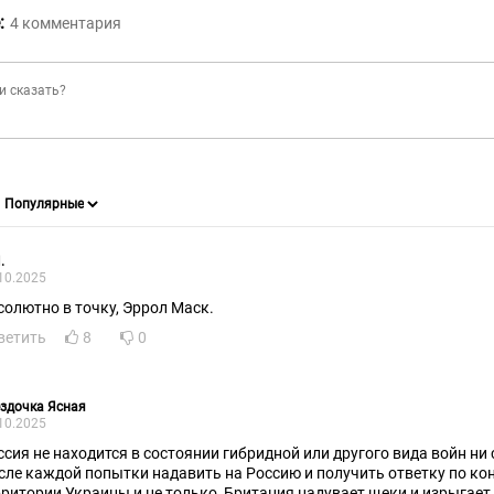
:
4
комментария
.
10.2025
солютно в точку, Эррол Маск.
ветить
8
0
здочка Ясная
10.2025
ссия не находится в состоянии гибридной или другого вида войн ни
сле каждой попытки надавить на Россию и получить ответку по ко
рритории Украины и не только, Британия надувает щеки и изрыгает