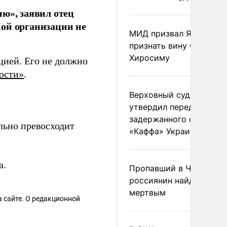
ю», заявил отец
ой организации не
МИД призвал Японию
признать вину США за
Хиросиму
цией. Его не должно
ости»
.
Верховный суд Швеции
утвердил передачу
задержанного сухогруз
ельно превосходит
«Каффа» Украине
а.
Пропавший в Черногор
россиянин найден
мертвым
 сайте. О редакционной