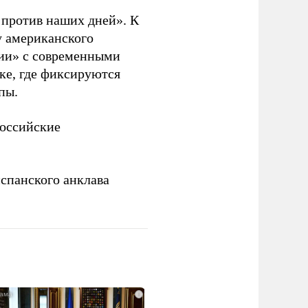
. против наших дней». К
у американского
рии» с современными
ке, где фиксируются
пы.
российские
спанского анклава
i