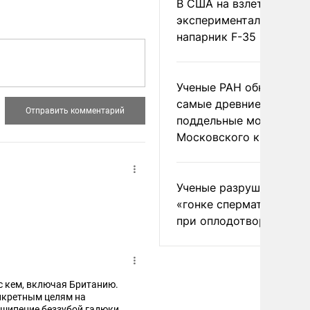
В США на взлете разби
экспериментальный др
напарник F-35
Ученые РАН обнаружил
самые древние
поддельные монеты
Московского княжеств
Ученые разрушили миф
«гонке сперматозоидов
при оплодотворении
 с кем, включая Британию.
нкретным целям на
 шипение беззубой гадюки