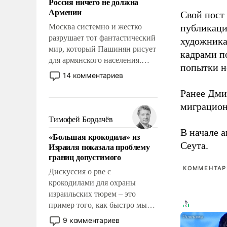
Россия ничего не должна
уязвимости США, например,
Армении
Свой пост 
перед Китаем.
Москва системно и жестко
публикаци
разрушает тот фантастический
художника
мир, который Пашинян рисует
кадрами п
для армянского населения.
попытки н
Мир, где этому населению все
14 комментариев
должны просто по
Ранее Дм
определению, где его
политические прожекты будут
миграцион
беспрекословно оплачиваться
Тимофей Бордачёв
за счет российских
В начале 
«Большая крокодила» из
налогоплательщиков и где за
Сеута.
Израиля показала проблему
свои поступки не нужно
границ допустимого
отвечать.
КОММЕНТАРИ
Дискуссия о рве с
крокодилами для охраны
израильских тюрем – это
пример того, как быстро мы
двигаемся по пути
9 комментариев