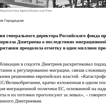
/Keystone Press Agency/Global Look Press
ия Городецкая
я генерального директора Российского фонда 
ирилла Дмитриева о последствиях миграционно
ритании преодолела отметку в один миллион про
убликации в соцсети Дмитриев раскритиковал подхо
тании к регулированию миграции, связав сложивш
кими решениями европейских властей. «Катастроф
ЕС/Великобритании, кратко изложенная в одном пос
ия миграционной политики ЕС, основанной на наде
ты и их потомки проголосуют за левых», – говоритс
анного Дмитриевым.