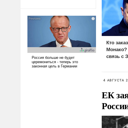
революционных изменений.
То, что несколько лет назад
было образом для
псевдонаучной фантастики,
стало всерьез обсуждаемой
идеей.
Кто зака
Монако?
связь с 
4 АВГУСТА 2
ЕК зая
Росси