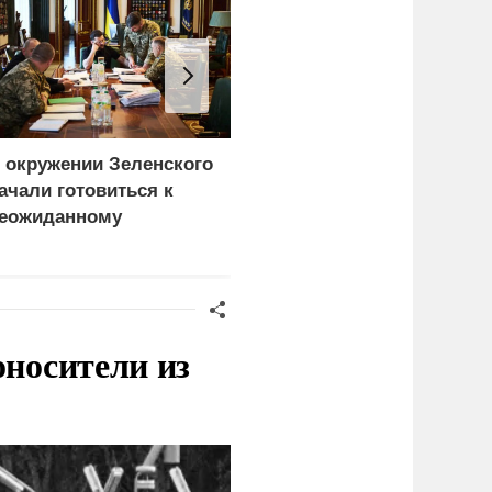
 окружении Зеленского
Атака на Омский НПЗ
ачали готовиться к
доказала: угроза БПЛА
еожиданному
вышла на новый
ценарию
уровень
оносители из