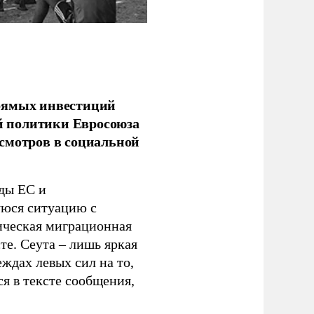
прямых инвестиций
й политики Евросоюза
смотров в социальной
ды ЕС и
уюся ситуацию с
ическая миграционная
те. Сеута – лишь яркая
ждах левых сил на то,
я в тексте сообщения,