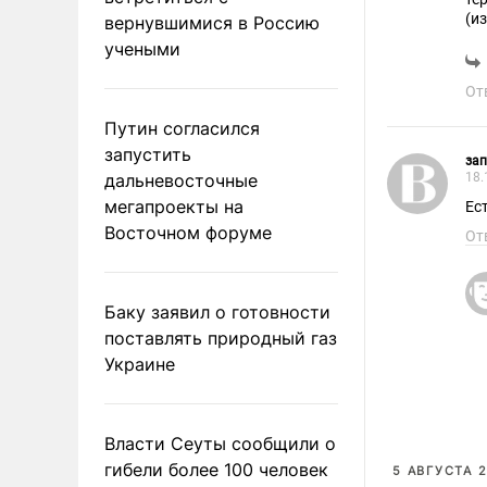
(и
вернувшимися в Россию
учеными
От
Путин согласился
запустить
за
дальневосточные
18.
мегапроекты на
Ес
Восточном форуме
От
Баку заявил о готовности
поставлять природный газ
Украине
Власти Сеуты сообщили о
гибели более 100 человек
5 АВГУСТА 2