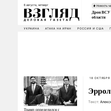
6 августа, четверг
Новость ч
Дрон ВСУ 
области
УКРАИНА
АТАКА НА ИРАН
РОССИЯ И США
18 ОКТЯБРЯ 
Эррол
Tекст:
Алекс
Трамп определился с