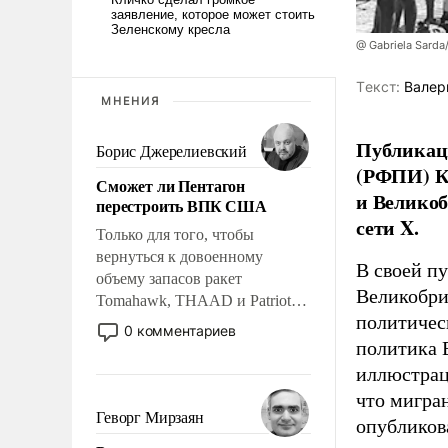
@ Gabriela Sarda
Tекст:
Валер
МНЕНИЯ
Публикаци
Борис Джерелиевский
(РФПИ) К
Сможет ли Пентагон
и Великоб
перестроить ВПК США
сети X.
Только для того, чтобы
вернуться к довоенному
В своей п
объему запасов ракет
Великобри
Tomahawk, THAAD и Patriot
политичес
США потребуется более трех
0 комментариев
лет. Даже небольшая война с
политика 
Ираном опустошила
иллюстрац
американские арсеналы.
что мигран
Сложившаяся ситуация
Геворг Мирзаян
опубликов
означает многолетний период