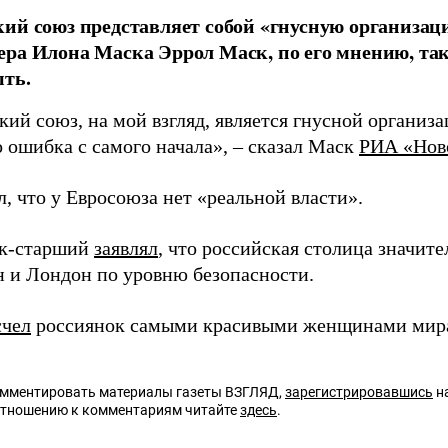
ий союз представляет собой «гнусную организаци
ра Илона Маска Эррол Маск, по его мнению, так
ть.
ий союз, на мой взгляд, является гнусной организа
о ошибка с самого начала», – сказал Маск
РИА «Нов
, что у Евросоюза нет «реальной власти».
ск-старший
заявлял
, что российская столица значит
 и Лондон по уровню безопасности.
счел
россиянок самыми красивыми женщинами мир
омментировать материалы газеты ВЗГЛЯД,
зарегистрировавшись
на
отношению к комментариям читайте
здесь
.