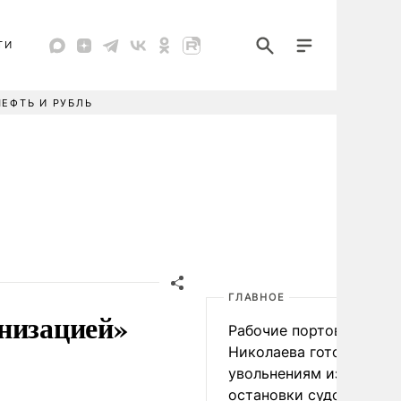
ТИ
НЕФТЬ И РУБЛЬ
ГЛАВНОЕ
низацией»
Рабочие портов Одессы
Николаева готовятся к
увольнениям из-за
остановки судоходства