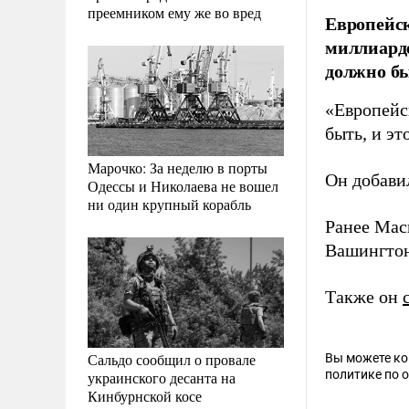
преемником ему же во вред
Европейск
миллиарде
должно бы
«Европейск
быть, и эт
Марочко: За неделю в порты
Он добавил
Одессы и Николаева не вошел
ни один крупный корабль
Ранее Ма
Вашингтон
Также он
Сальдо сообщил о провале
Вы можете к
политике по 
украинского десанта на
Кинбурнской косе