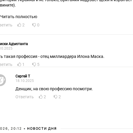
звините).
Читать полностью
ветить
2
0
писки Адъютанта
10.2025
ть такая профессия - отец миллиардера Илона Маска.
ветить
1
5
Сергей Т
18.10.2025
Денщик, на свою профессию посмотри.
Ответить
2
2
026, 20:12 •
НОВОСТИ ДНЯ