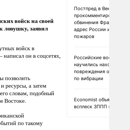
Постпред в Вене
прокомментировал
ских войск на своей
обвинения Франции в
к ловушку, заявил
адрес России из-за
пожаров
утных войск в
 написал он в соцсетях,
Российские военные
научились находить
повреждения оптоволо
бы позволить
по вибрации
и ресурсы, а затем
 его словам, подобный
Economist объяснил
м Востоке.
всплеск ЗППП в Европе
риканской
обытий по такому