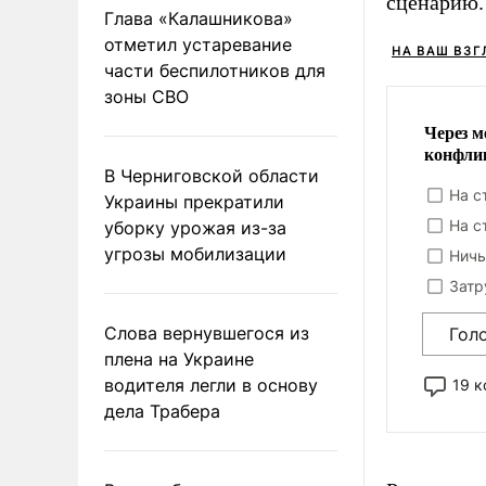
сценарию.
Глава «Калашникова»
отметил устаревание
НА ВАШ ВЗГ
части беспилотников для
зоны СВО
Через м
конфли
В Черниговской области
На с
Украины прекратили
На с
уборку урожая из-за
угрозы мобилизации
Ничь
Затр
Слова вернувшегося из
Гол
плена на Украине
водителя легли в основу
19 
дела Трабера