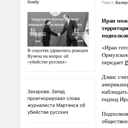
бомбу
Tекст:
Валер
Иран може
территори
подполко
«Иран гот
В соцсетях удивились реакции
Ормузском 
Вучича на вопрос об
«убийстве русских»
передает
Р
Дэвис счит
американц
Захарова: Запад
наблюдать
проигнорировал слова
подход Ир
журналиста Мартенса об
убийстве русских
Подполков
обществен