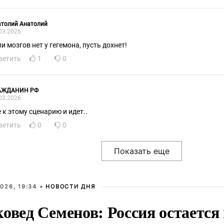
атолий Анатолий
03.2026
ли мозгов нет у гегемона, пусть дохнет!
ветить
1
0
АЖДАНИН РФ
03.2026
е к этому сценарию и идет..
ветить
0
0
026, 19:34 •
НОВОСТИ ДНЯ
овед Семенов: Россия остается