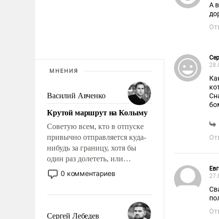
А 
до
От
Се
28.
МНЕНИЯ
Ка
ко
Василий Авченко
Сн
бо
Крутой маршрут на Колыму
Эт
Советую всем, кто в отпуске
привычно отправляется куда-
От
нибудь за границу, хотя бы
один раз долететь, или
доехать, или доплыть до
Евг
0 комментариев
27.
Колымы, до края нашей
Св
ойкумены. Точно знаю: это
по
станет и открытием, и
От
откровением.
Сергей Лебедев