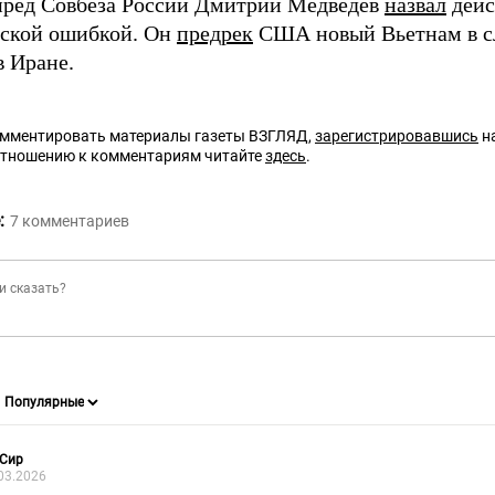
пред Совбеза России Дмитрий Медведев
назвал
дейс
еской ошибкой. Он
предрек
США новый Вьетнам в с
в Иране.
омментировать материалы газеты ВЗГЛЯД,
зарегистрировавшись
на
отношению к комментариям читайте
здесь
.
:
7
комментариев
 Сир
03.2026