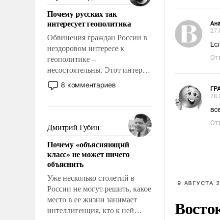
Почему русских так
интересует геополитика
Ан
27.
Обвинения граждан России в
Ес
нездоровом интересе к
От
геополитике –
несостоятельны. Этот интерес
рационален и прагматичен. Он
8 комментариев
ГР
обусловлен тысячелетним
28.
опытом выживания в крайне
вс
непростых условиях и
От
фундаментальным знанием,
Дмитрий Губин
что мировая политика имеет
Почему «объясняющий
свойство заявляться на порог
класс» не может ничего
нашего дома.
объяснить
Уже несколько столетий в
9 АВГУСТА 2
России не могут решить, какое
место в ее жизни занимает
Восток
интеллигенция, кто к ней