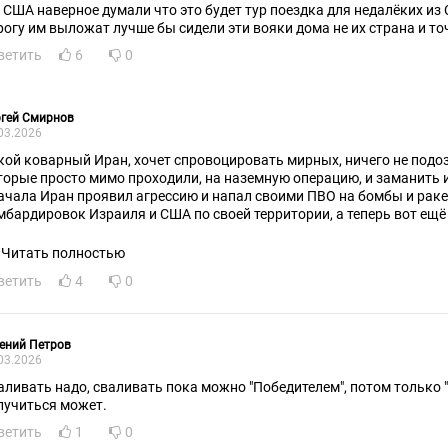
в США наверное думали что это будет тур поездка для недалёких и
рогу им выложат лучше бы сидели эти вояки дома не их страна и то
ветить
6
0
ргей Смирнов
03.2026
кой коварный Иран, хочет спровоцировать мирных, ничего не под
торые просто мимо проходили, на наземную операцию, и заманить 
ачала Иран проявил агрессию и напал своими ПВО на бомбы и рак
мбардировок Израиля и США по своей территории, а теперь вот ещё 
от Иран уже совсем берега попутал!
Читать полностью
ветить
4
0
ений Петров
03.2026
аливать надо, сваливать пока можно "Победителем", потом только "
лучиться может.
ветить
1
0