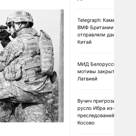
Telegraph: Камеры дрон
ВМФ Британии тайно
отправляли данные в
Китай
МИД Белоруссии назва
мотивы закрытия гран
Латвией
Вучич пригрозил измен
русло Ибра из-за
преследований сербов 
Косово