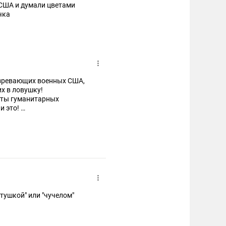
з США и думали цветами
чка
озревающих военных США,
их в ловушку!
еты гуманитарных
и это!
тушкой" или "чучелом"