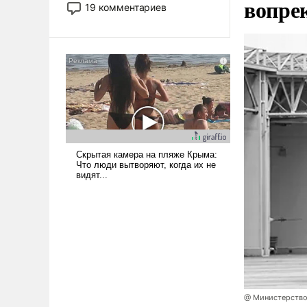
вопре
принадлежит, а кого из нее
19 комментариев
исключили с правом
восстановления и без оного. И
чем она отличается от просто
образованных людей. Иногда
казалось, что эти вопросы
решены раз и навсегда, но –
нет, не решены.
@ Министерство