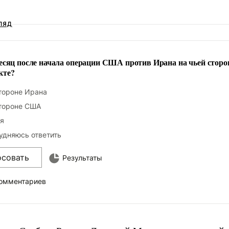
ЛЯД
есяц после начала операции США против Ирана на чьей сторо
кте?
тороне Ирана
тороне США
я
удняюсь ответить
осовать
Результаты
комментариев