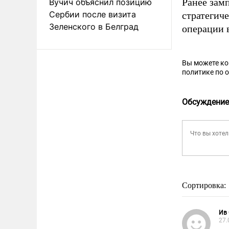
Ранее зам
Вучич объяснил позицию
Сербии после визита
стратегич
Зеленского в Белград
операции 
Вы можете к
политике по 
Обсуждение
Сортировка:
Ив
27.