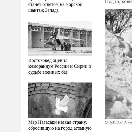
Подполковн
станет ответом на морской
шантаж Запада
Востоковед оценил
меморандум России и Сирии о
судьбе военных баз
Мэр Нагасаки назвал страну,
@ DoD/Spc. Angel
сбросившую на город атомную