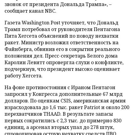
звонок от президента Дональда Трампа», –
сообщает канал NBC.
Газета Washington Post уточняет, что Дональд
Трамп потребовал от руководителя Пентагона
Пита Хегсета объяснений по поводу нехватки
ракет. Министр возложил ответственность на
Файнберга, обвинив его в сокрытии реального
положения дел. Пресс-секретарь Белого дома
Каролин Левитт опровергла слухи о конфликте,
подчеркнув, что президент высоко оценивает
работу Хегсета.
На фоне противостояния с Ираном Пентагон
запросил у Конгресса дополнительные 67 млрд
долларов. По оценкам CSIS, американская армия
израсходовала до 1,6 тыс. ракет Patriot и около 200
перехватчиков THAAD. В результате запасы
первых сократились с 2,3 тыс. до примерно 830
единиц, а арсенал вторых упал до 278 штук,
спровоцировав острую нехватку средств ПВО.