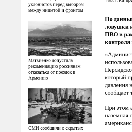
Tекст:
Катер
уклонистов перед выбором
между нищетой и фронтом
По данным
ловушки и
ПВО в ра
контроля 
«Админист
Матвиенко допустила
использов
рекомендацию россиянам
Персидско
отказаться от поездок в
который п
Армению
давления н
сообщает 
При этом 
наземная 
американс
СМИ сообщили о скрытых