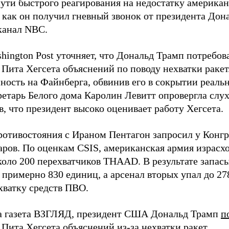
пути быстрого реагирования на недостатку американ
 как он получил гневный звонок от президента Дон
канал NBC.
hington Post уточняет, что Дональд Трамп потребов
 Пита Хегсета объяснений по поводу нехватки раке
нность на Файнберга, обвинив его в сокрытии реаль
ретарь Белого дома Каролин Левитт опровергла слух
, что президент высоко оценивает работу Хегсета.
ротивостояния с Ираном Пентагон запросил у Конг
ров. По оценкам CSIS, американская армия израсход
около 200 перехватчиков THAAD. В результате запас
о примерно 830 единиц, а арсенал вторых упал до 2
хватку средств ПВО.
а газета ВЗГЛЯД, президент США Дональд Трамп
п
Пита Хегсета объяснений из-за нехватки ракет.