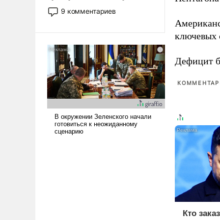
двигаемся по пути
9 комментариев
революционных изменений.
Американ
То, что несколько лет назад
ключевых 
было образом для
псевдонаучной фантастики,
Дефицит 
стало всерьез обсуждаемой
идеей.
КОММЕНТАРИ
Кто зака