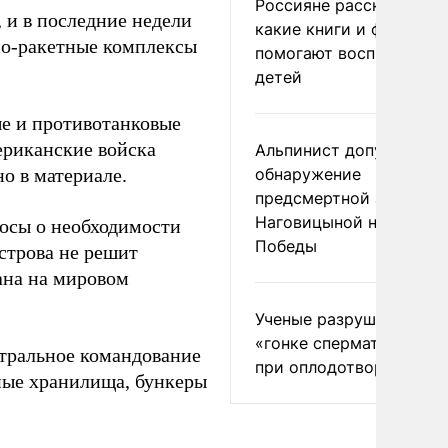
Россияне рассказали,
 и в последние недели
какие книги и фильмы
но-ракетные комплексы
помогают воспитывать
детей
ые и противотанковые
мериканские войска
Альпинист допустил
о в материале.
обнаружение
предсмертной записки
Наговицыной на пике
осы о необходимости
Победы
строва не решит
ана на мировом
Ученые разрушили миф
«гонке сперматозоидов
тральное командование
при оплодотворении
нные хранилища, бункеры