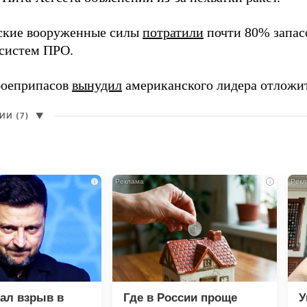
ские вооруженные силы
потратили
почти 80% запасо
систем ПРО.
боеприпасов
вынудил
американского лидера отложит
И (7)
▼
i
i
зал взрыв в
Где в России проще
У