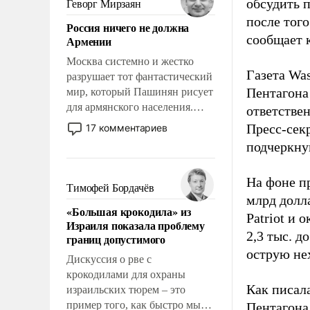
обсудить 
Геворг Мирзаян
означает многолетний период
после того
Россия ничего не должна
уязвимости США, например,
сообщает 
Армении
перед Китаем.
Москва системно и жестко
Газета Was
разрушает тот фантастический
Пентагона
мир, который Пашинян рисует
для армянского населения.
ответстве
Мир, где политические
Пресс-сек
17 комментариев
прожекты будут безусловно
подчеркнув
оплачиваться за счет
российских
На фоне п
налогоплательщиков и где
Тимофей Бордачёв
Еревану за свои поступки не
млрд долла
«Большая крокодила» из
нужно отвечать.
Patriot и 
Израиля показала проблему
2,3 тыс. д
границ допустимого
острую не
Дискуссия о рве с
крокодилами для охраны
Как писал
израильских тюрем – это
пример того, как быстро мы
Пентагона 