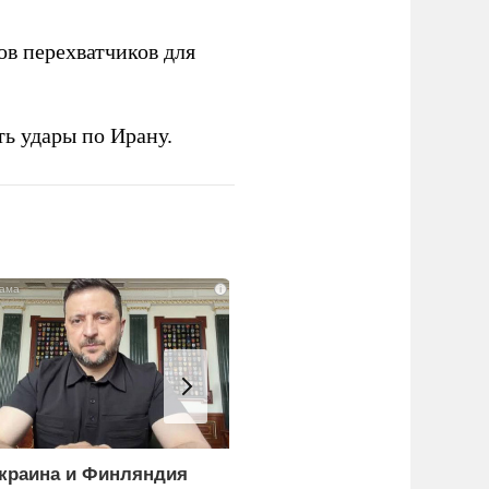
в перехватчиков для
ь удары по Ирану.
i
краина и Финляндия
Эксперты объяснили,