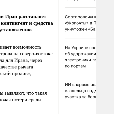
ли Иран расставляет
Сортировочный пункт
контингент и средства
«Укрпочты» в Павлогра
установлению
уничтожен «Бандероль
ивает возможность
На Украине предупреди
трова на северо-востоке
об удорожании китайс
а для Ирана, через
электроники после уда
по портам
ачестве рычага
зский пролив», –
ИИ впервые оштрафова
владельца подмосковн
 заявляют, что такая
участка за борщевик
ючая потери среди