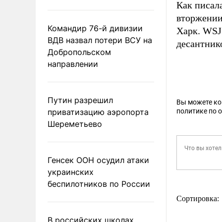
Как писал
вторжении
Командир 76-й дивизии
Харк. WSJ
ВДВ назвал потери ВСУ на
десантник
Добропольском
направлении
Путин разрешил
Вы можете к
приватизацию аэропорта
политике по 
Шереметьево
Генсек ООН осудил атаки
украинских
беспилотников по России
Сортировка:
В российских школах