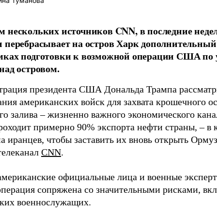
ина Туманова
 нескольких источников CNN, в последние неде
 перебрасывает на остров Харк дополнительный 
мках подготовки к возможной операции США по 
над островом.
рация президента США Дональда Трампа рассматр
ания американских войск для захвата крошечного ос
го залива – жизненно важного экономического канал
роходит примерно 90% экспорта нефти страны, – в к
а иранцев, чтобы заставить их вновь открыть Орму
телеканал
CNN
.
американские официальные лица и военные эксперты
операция сопряжена со значительными рисками, вкл
ких военнослужащих.