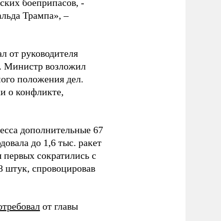
ских боеприпасов, -
альда Трампа», –
ал от руководителя
т. Министр возложил
ного положения дел.
и о конфликте,
ресса дополнительные 67
овала до 1,6 тыс. ракет
ы первых сократились с
78 штук, спровоцировав
отребовал
от главы