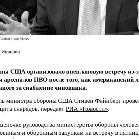
lobal Look Press
 Иванова
ны США организовало внеплановую встречу из-з
 арсеналов ПВО после того, как американский л
нного за снабжение чиновника.
ль министра обороны США Стивен Файнберг провел
ицита снарядов, передает
РИА «Новости»
.
 цепочке руководства министерства обороны челове
военным и оборонным закупкам на встречу в пятниц