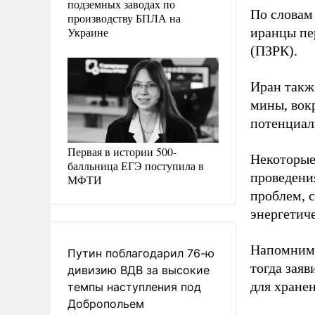
подземных заводах по
По словам
производству БПЛА на
Украине
иранцы пе
(ПЗРК).
Иран такж
мины, вокр
потенциал
Первая в истории 500-
Некоторые
балльница ЕГЭ поступила в
проведени
МФТИ
проблем, 
энергетич
Напомним,
Путин поблагодарил 76-ю
тогда зая
дивизию ВДВ за высокие
для хране
темпы наступления под
Добропольем