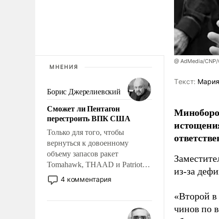
@ AdMedia/CNP/G
МНЕНИЯ
Tекст:
Мария
Борис Джерелиевский
Сможет ли Пентагон
Миноборо
перестроить ВПК США
истощения
Только для того, чтобы
ответстве
вернуться к довоенному
объему запасов ракет
Заместите
Tomahawk, THAAD и Patriot
из-за деф
США потребуется более трех
4 комментария
лет. Даже небольшая война с
«Второй в
Ираном опустошила
американские арсеналы.
чинов по 
Сложившаяся ситуация