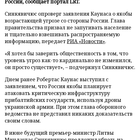
России, сообщает портал LRT.
Синкявичюс опроверг заявления Каунаса о якобы
возрастающей угрозе со стороны России. Глава
правительства призвал не запугивать население
и тщательно взвешивать распространяемую
информацию, передает
РИА «Новости»
.
«Я хотел бы заверить общественность в том, что
уровень угроз как-то кардинально не изменился,
он просто существует», – подчеркнул Синкявичюс.
Днем ранее Робертас Каунас выступил с
заявлением, что Россия якобы планирует
атаковать критическую инфраструктуру
прибалтийских государств, используя дроны
украинской армии. При этом глава оборонного
ведомства не представил никаких доказательств
своим словам.
В июне будущий премьер-министр Литвы
Миндаугас Синкявичюс
предложил
убрать из