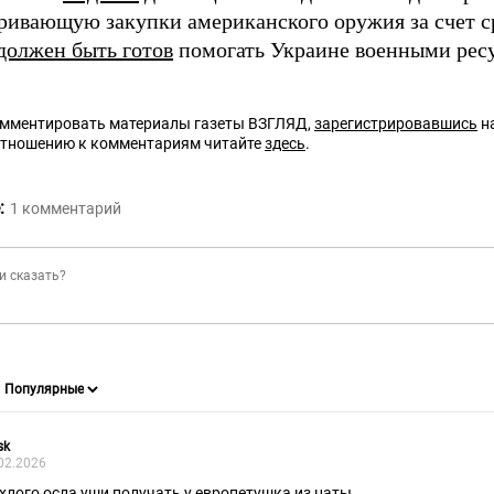
ривающую закупки американского оружия за счет ср
должен быть готов
помогать Украине военными ресу
омментировать материалы газеты ВЗГЛЯД,
зарегистрировавшись
на
отношению к комментариям читайте
здесь
.
:
1
комментарий
sk
02.2026
хлого осла уши получать у европетушка из наты...