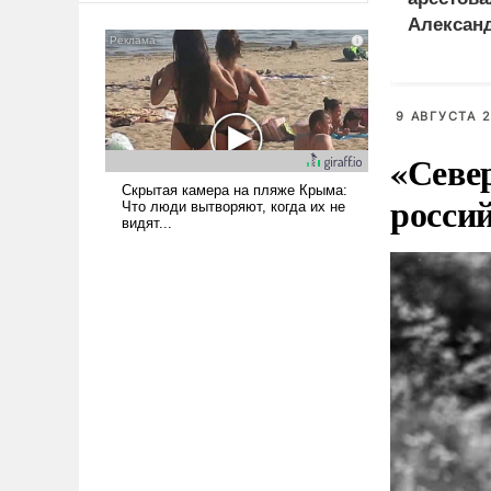
сложна и амбициозна. Однако
Алексан
и ее реализация радикально
поднимет наши боевые
возможности.
9 АВГУСТА 2
«Севе
росси