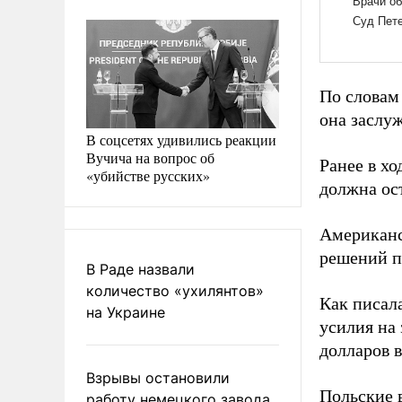
По словам
она заслу
В соцсетях удивились реакции
Вучича на вопрос об
Ранее в х
«убийстве русских»
должна ос
Американс
решений п
В Раде назвали
количество «ухилянтов»
Как писал
на Украине
усилия на
долларов 
Взрывы остановили
Польские 
работу немецкого завода