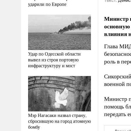
Tекст:
Денис
ударили по Европе
Министр и
основную 
влияния н
Глава МИД
Удар по Одесской области
безопасно
вывел из строя портовую
роль в пер
инфраструктуру и мост
Сикорский
военной п
Министр п
помощь бл
передать 
Мэр Нагасаки назвал страну,
сбросившую на город атомную
бомбу