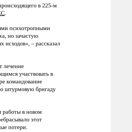
происходящего в 225-м
СС
.
ными психотропными
ха, но зачастую
 исходов», – рассказал
т лечение
щимся участвовать в
оре командование
ую штурмовую бригаду
и работы в новом
ребрасывало этот
ые потери.