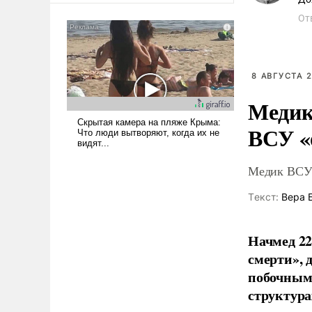
От
8 АВГУСТА 2
Медик
ВСУ «
Медик ВСУ 
Tекст:
Вера 
Начмед 22
смерти»,
побочным 
структура