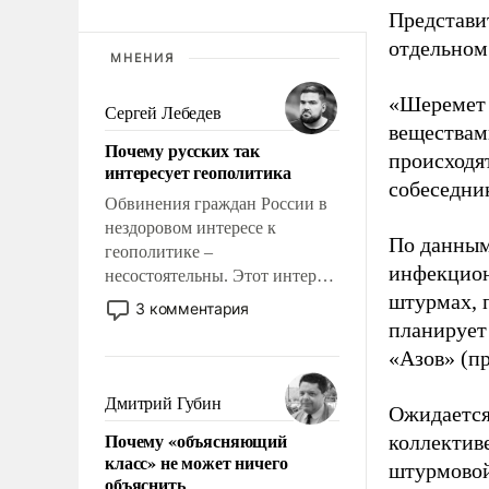
Представи
отдельном
МНЕНИЯ
«Шеремет 
Сергей Лебедев
веществами
Почему русских так
происходя
интересует геополитика
собеседник
Обвинения граждан России в
нездоровом интересе к
По данным
геополитике –
инфекцион
несостоятельны. Этот интерес
штурмах, 
рационален и прагматичен. Он
3 комментария
обусловлен тысячелетним
планирует
опытом выживания в крайне
«Азов» (п
непростых условиях и
фундаментальным знанием,
Дмитрий Губин
Ожидается
что мировая политика имеет
Почему «объясняющий
коллектив
свойство заявляться на порог
класс» не может ничего
нашего дома.
штурмовой
объяснить