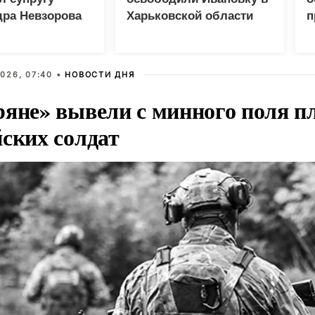
дра Невзорова
Харьковской области
п
С
в
026, 07:40 •
НОВОСТИ ДНЯ
ряне» вывели с минного поля п
йских солдат