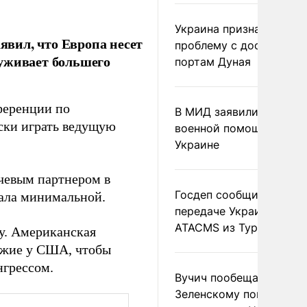
Украина признала
вил, что Европа несет
проблему с доступом к
луживает большего
портам Дуная
ференции по
В МИД заявили о прямо
ски играть ведущую
военной помощи Румы
Украине
чевым партнером в
Госдеп сообщил о
тала минимальной.
передаче Украине раке
ATACMS из Турции
у. Американская
ружие у США, чтобы
нгрессом.
Вучич пообещал
Зеленскому помочь со