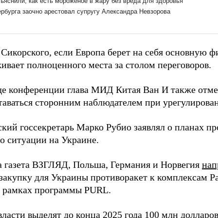
 Сикорского, если Европа берет на себя основную ф
живает полноценного места за столом переговоров.
оде конференции глава МИД Китая Ван И также отме
таваться сторонним наблюдателем при урегулирова
кий госсекретарь Марко Рубио заявлял о планах пр
о ситуации на Украине.
а газета ВЗГЛЯД, Польша, Германия и Норвегия
нап
 закупку для Украины противоракет к комплексам Pa
в рамках программы PURL.
власти
выделят
до конца 2025 года 100 млн долларов