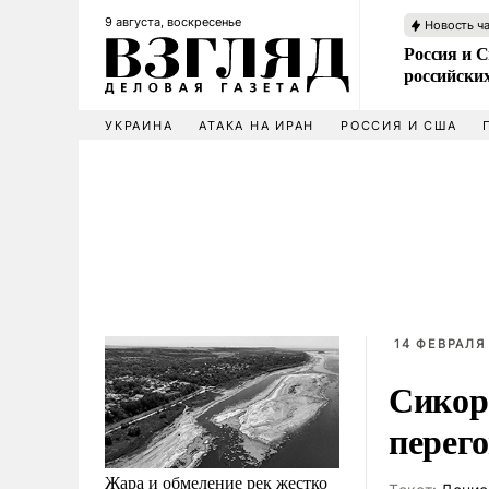
9 августа, воскресенье
Новость ч
Россия и 
российских
УКРАИНА
АТАКА НА ИРАН
РОССИЯ И США
14 ФЕВРАЛЯ 
Сикор
перег
Жара и обмеление рек жестко