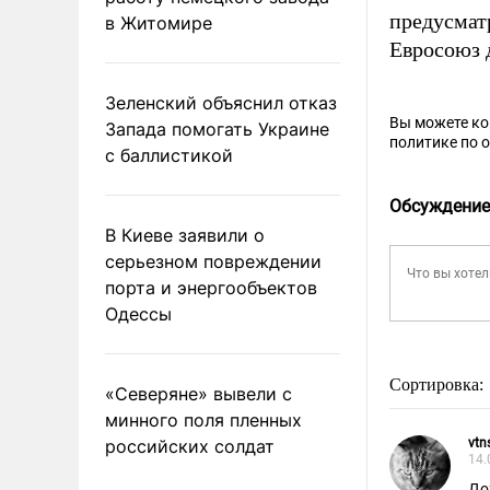
предусмат
в Житомире
Евросоюз
Зеленский объяснил отказ
Вы можете к
Запада помогать Украине
политике по 
с баллистикой
Обсуждение
В Киеве заявили о
серьезном повреждении
порта и энергообъектов
Одессы
Сортировка:
«Северяне» вывели с
минного поля пленных
российских солдат
vtn
14.
До