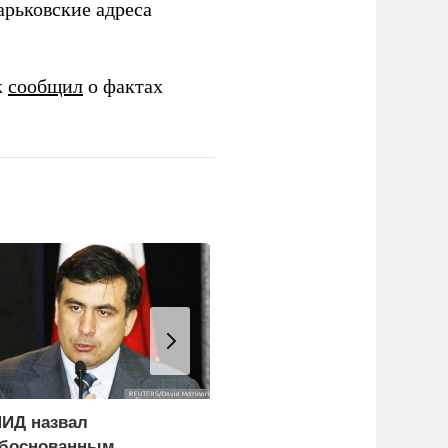
арьковские адреса
к
сообщил
о фактах
ИД назвал
Сенат США одобрил
боснованным
ужесточение санкций