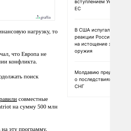
вступлением Украины в
ЕС
В США испугались
инансовую нагрузку, то
реакции России и Кита
на истощение запасов
оружия
чал, что Европа не
нии конфликта.
Молдавию предупреди
одолжать поиск
о последствиях выхода
СНГ
равили
совместные
triot на сумму 500 млн
 на эту программу,