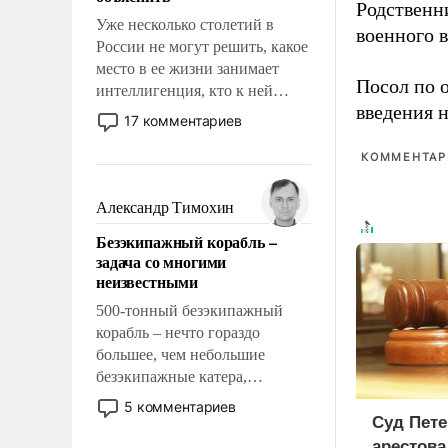
Родственн
Уже несколько столетий в
военного в
России не могут решить, какое
место в ее жизни занимает
Посол по
интеллигенция, кто к ней
введения 
принадлежит, а кого из нее
17 комментариев
исключили с правом
восстановления и без оного. И
КОММЕНТАРИ
чем она отличается от просто
образованных людей. Иногда
Александр Тимохин
казалось, что эти вопросы
Безэкипажный корабль –
решены раз и навсегда, но –
задача со многими
нет, не решены.
неизвестными
500-тонный безэкипажный
корабль – нечто гораздо
большее, чем небольшие
безэкипажные катера,
применение которых уже
5 комментариев
стало обыденностью. Задача по
Суд Пете
созданию такого корабля очень
арестова