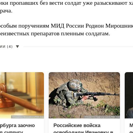
ики пропавших без вести солдат уже разыскивают х
рача.
 особым поручениям МИД России Родион Мирошни
неизвестных препаратов пленным солдатам.
И (4)
▼
рбурга заочно
Российские войска
М
л супругу
освободили Ивановку в
о