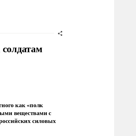
 солдатам
тного как «полк
ными веществами с
 российских силовых