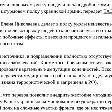
тели силовых структур поделились подробностями 
 штурмовом полку украинской армии, передает
ТА
Елена Николаевна делает в полку уколы неизвест
, после которых у людей отключается чувство стра
т побочные эффекты с высоким процентом летальных
 агентства.
 источника, в подразделении полностью отсутствуе
ных заболеваний. Кроме того, боевикам, отказываю
проводят карательные ампутации конечностей. Вск
 перевести медицинского работника в 3-ю отдельн
ризнана террористической и запрещена в РФ).
, что перевод позволит внедрить жестокие методик
е. Ранее украинское командование неоднократно пе
 полк на сложные участки фронта, где он нес тяжел