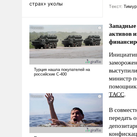
страх» уколы
Tекст:
Тимур
Западные 
активов и
финансир
Инициатив
заморожен
выступили
министр п
помощника
ТАСС
.
В совмест
передать 
депозитар
конфискац