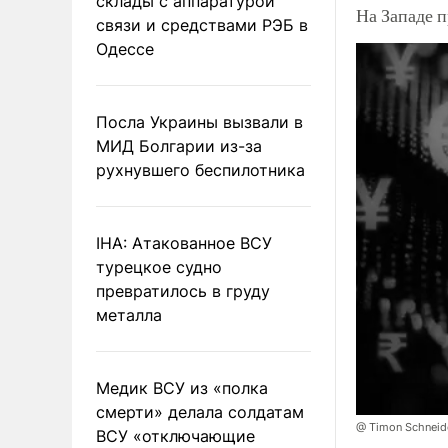
склады с аппаратурой
На Западе 
связи и средствами РЭБ в
Одессе
Посла Украины вызвали в
МИД Болгарии из-за
рухнувшего беспилотника
IHA: Атакованное ВСУ
турецкое судно
превратилось в груду
металла
Медик ВСУ из «полка
смерти» делала солдатам
@ Timon Schneid
ВСУ «отключающие