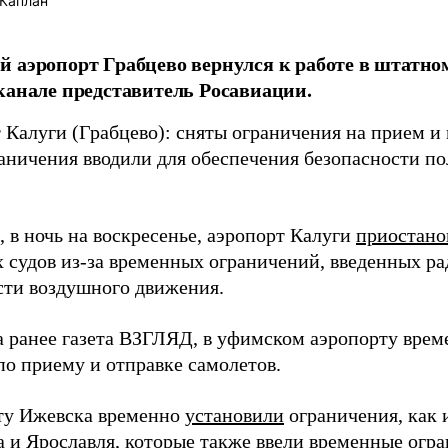
Каплан
 аэропорт Грабцево вернулся к работе в штатно
канале представитель Росавиации.
 Калуги (Грабцево): сняты ограничения на прием и
аничения вводили для обеспечения безопасности пол
 в ночь на воскресенье, аэропорт Калуги
приостано
 судов из-за временных ограничений, введенных ра
сти воздушного движения.
а ранее газета ВЗГЛЯД, в уфимском аэропорту вре
по приему и отправке самолетов.
ту Ижевска временно
установили
ограничения, как 
а и Ярославля, которые также
ввели
временные огра