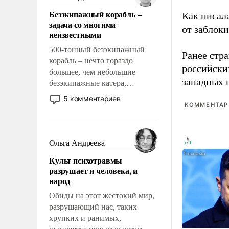
казалось, что эти вопросы
Безэкипажный корабль –
Как писал
решены раз и навсегда, но –
задача со многими
нет, не решены.
от заблок
неизвестными
500-тонный безэкипажный
Ранее стр
корабль – нечто гораздо
российски
большее, чем небольшие
западных 
безэкипажные катера,
применение которых уже
5 комментариев
стало обыденностью. Задача по
КОММЕНТАРИ
созданию такого корабля очень
сложна и амбициозна. Однако
и ее реализация радикально
Ольга Андреева
поднимет наши боевые
Культ психотравмы
возможности.
разрушает и человека, и
народ
Обиды на этот жестокий мир,
разрушающий нас, таких
хрупких и ранимых,