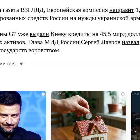
а газета ВЗГЛЯД, Европейская комиссия
направит
1,
ированных средств России на нужды украинской арм
аны G7 уже
выдали
Киеву кредиты на 45,5 млрд долла
х активов. Глава МИД России Сергей Лавров
назвал
государств воровством.
И (32)
▼
i
i