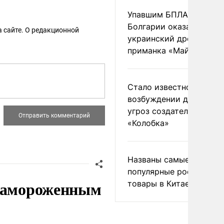
Упавшим БПЛА в
Болгарии оказался
 сайте. О редакционной
украинский дрон-
приманка «Майя»
Стало известно о
возбуждении дела из-з
угроз создателям
«Колобка»
Названы самые
популярные российски
 замороженным
товары в Китае