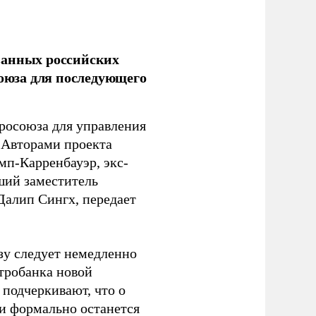
ванных российских
союза для последующего
росоюза для управления
 Авторами проекта
п-Карренбауэр, экс-
ший заместитель
алип Сингх, передает
зу следует немедленно
тробанка новой
подчеркивают, что о
ии формально останется