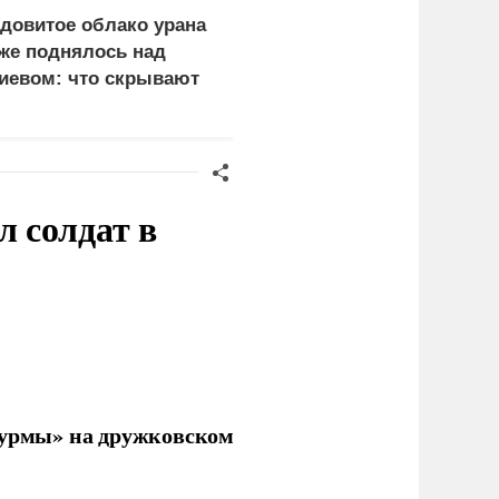
довитое облако урана
«Генерал-провал»: кака
же поднялось над
правда выяснилась про
иевом: что скрывают
Драпатого
ласти
 солдат в
урмы» на дружковском