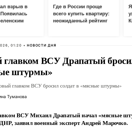
зал взрыв в
Где в России проще
Я
 Появилась
всего купить квартиру:
у
Зеленским
неожиданный рейтинг
К
в
026, 01:20 •
НОВОСТИ ДНЯ
 главком ВСУ Драпатый бросил
ые штурмы»
овый главком ВСУ бросил солдат в «мясные штурмы»
ина Туманова
авком ВСУ Михаил Драпатый начал «мясные шт
 ДНР, заявил военный эксперт Андрей Марочко.