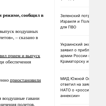
м режиме, сообщил в
Зеленский потребовал 
Израиля и Польши рак
для ПВО
 выпуск воздушных
етов», – сказано в
Украинский эксперт
заявил о приближении
вил прием и выпуск
армии России к
Краматорску и Славянс
ди обеспечения
МИД Южной Осетии
менно
приостановили
ответил на заявления
НАТО о «российской
аннексии»
и воздушные гавани
ничения полетов.