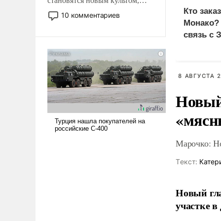
становятся новым культом,
Кто зака
постепенно вытесняя и
10 комментариев
отменяя традиционное
Монако?
требование к человеку – быть
связь с 
мужественным и твердым под
ударами судьбы, брать на себя
ответственность, помогать
слабым, идти вперед и
8 АВГУСТА 2
адаптироваться.
Новый
«мясн
Марочко: Н
Tекст:
Катер
Новый гл
участке в