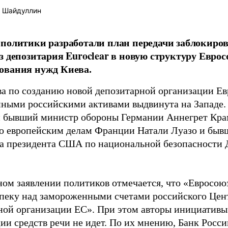
 Шайдуллин
политики разработали план передачи заблокиро
з депозитария Euroclear в новую структуру Евро
ования нужд Киева.
а по созданию новой депозитарной организации Ев
ными российскими активами выдвинута на Западе.
 бывший министр обороны Германии Аннегрет Крам
о европейским делам Франции Натали Луазо и быв
 президента США по национальной безопасности Д
ном заявлении политиков отмечается, что «Евросою
опеку над замороженными счетами российского Цен
ной организации ЕС». При этом авторы инициативы 
ии средств речи не идет. По их мнению, Банк Росс