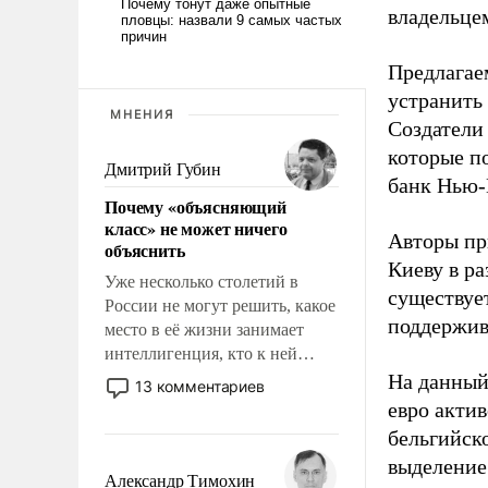
владельцем
Предлагаем
устранить
МНЕНИЯ
Создатели
которые п
Дмитрий Губин
банк Нью-
Почему «объясняющий
класс» не может ничего
Авторы пр
объяснить
Киеву в ра
Уже несколько столетий в
существует
России не могут решить, какое
поддержив
место в её жизни занимает
интеллигенция, кто к ней
принадлежит, а кого из неё
На данный
13 комментариев
исключили с правом
евро актив
восстановления и без оного. И
бельгийско
чем она отличается от просто
выделение 
образованных людей. Иногда
Александр Тимохин