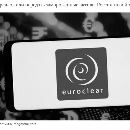
предложили передать замороженные активы России новой 
er/SOPA Images/Reuters