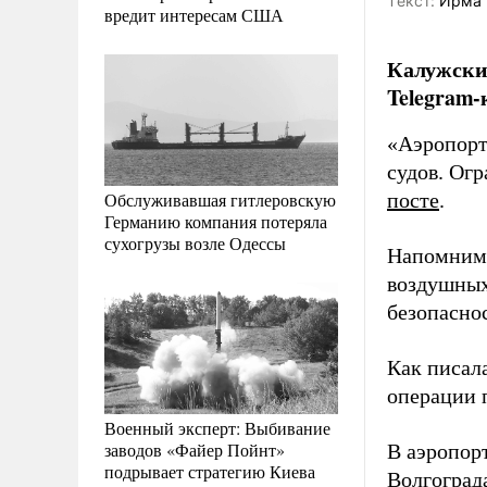
Tекст:
Ирма 
вредит интересам США
Калужский
Telegram-
«Аэропорт
судов. Огр
Обслуживавшая гитлеровскую
посте
.
Германию компания потеряла
сухогрузы возле Одессы
Напомним,
воздушных
безопасно
Как писал
операции 
Военный эксперт: Выбивание
заводов «Файер Пойнт»
В аэропор
подрывает стратегию Киева
Волгоград