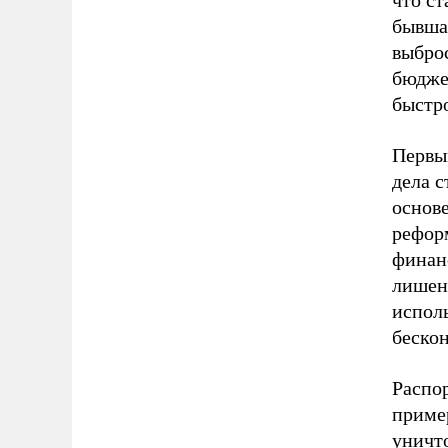
что с
бывша
выбро
бюдже
быстро
Первы
дела 
основе
рефор
финан
лишен
исполь
бескон
Распо
пример
уничт