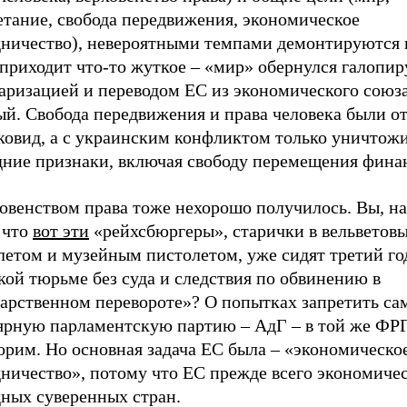
етание, свобода передвижения, экономическое
дничество), невероятными темпами демонтируются 
 приходит что-то жуткое – «мир» обернулся галопи
аризацией и переводом ЕС из экономического союза
ый. Свобода передвижения и права человека были 
 ковид, а с украинским конфликтом только уничтож
дние признаки, включая свободу перемещения фина
овенством права тоже нехорошо получилось. Вы, на
 что
вот эти
«рейхсбюргеры», старички в вельветов
летом и музейным пистолетом, уже сидят третий го
ой тюрьме без суда и следствия по обвинению в
дарственном перевороте»? О попытках запретить с
ярную парламентскую партию – АдГ – в той же ФР
орим. Но основная задача ЕС была – «экономическо
дничество», потому что ЕС прежде всего экономиче
дных суверенных стран.