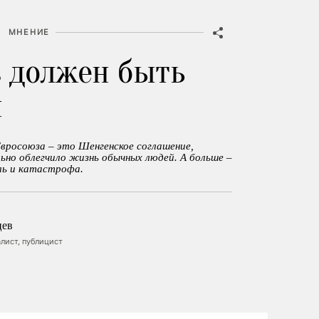
•
МНЕНИЕ
 должен быть
н
Евросоюза – это Шенгенское соглашение,
ьно облегчило жизнь обычных людей. А больше –
оль и катастрофа.
цев
лист, публицист