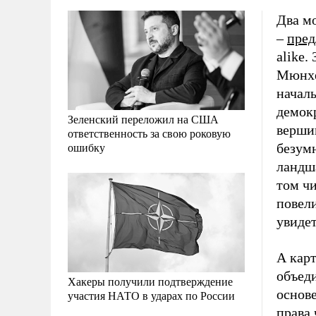
Два м
–
пре
alike.
Мюнхе
началь
демок
Зеленский переложил на США
вершин
ответственность за свою роковую
ошибку
безум
ландша
том ч
повел
увиде
А карт
объеди
Хакеры получили подтверждение
основ
участия НАТО в ударах по России
права 