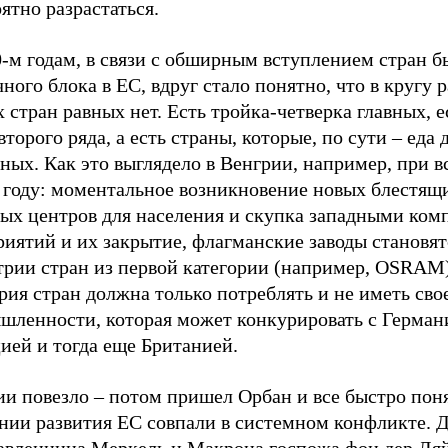
ятно разрастаться.
0-м годам, в связи с обширным вступлением стран 
ного блока в ЕС, вдруг стало понятно, что в кругу 
 стран равных нет. Есть тройка-четверка главных, е
второго ряда, а есть страны, которые, по сути – еда 
ных. Как это выглядело в Венгрии, например, при 
4 году: моментальное возникновение новых блестящ
вых центров для населения и скупка западными ко
иятий и их закрытие, флагманские заводы становят
трии стран из первой категории (например, OSRAM)
рия стран должна только потреблять и не иметь сво
шленности, которая может конкурировать с Герман
ией и тогда еще Британией.
и повезло – потом пришел Орбан и все быстро поня
нии развития ЕС совпали в системном конфликте. Д