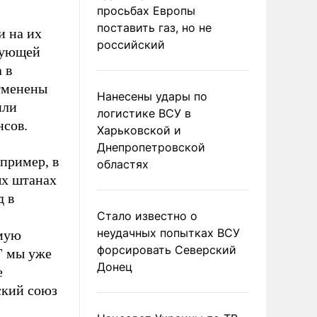
просьбах Европы
поставить газ, но не
и на их
российский
рующей
 в
отменены
Нанесены удары по
или
логистике ВСУ в
нсов.
Харьковской и
Днепропетровской
пример, в
областях
ых штанах
д в
Стало известно о
неудачных попытках ВСУ
амую
форсировать Северский
Г мы уже
Донец
е
ский союз