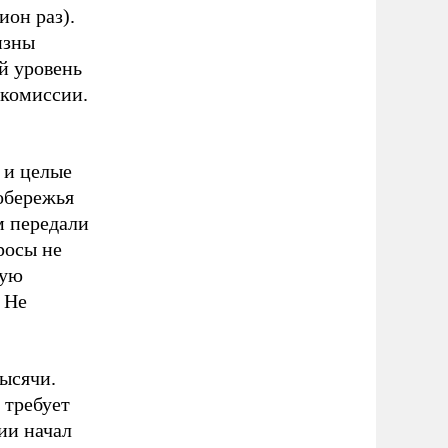
ион раз).
изны
й уровень
окомиссии.
 и целые
обережья
м передали
росы не
кую
 Не
ысячи.
 требует
ии начал