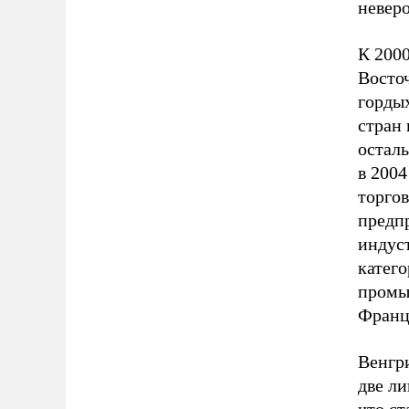
неверо
К 200
Восточ
гордых
стран 
осталь
в 200
торго
предпр
индус
катего
промы
Франц
Венгри
две ли