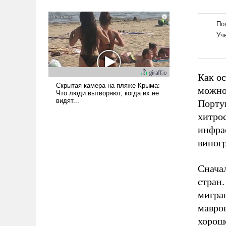
Как о
можно 
Порту
хитро
инфра
виногр
Снача
стран
миграц
мавров
хорош