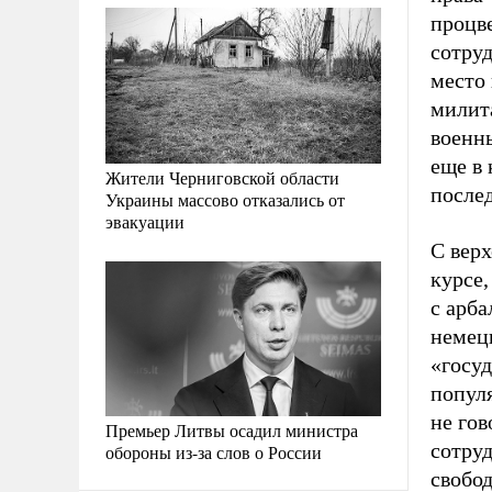
процв
сотру
место
милит
военн
еще в
Жители Черниговской области
после
Украины массово отказались от
эвакуации
С верх
курсе,
с арба
немецк
«госу
попул
не гов
Премьер Литвы осадил министра
сотру
обороны из-за слов о России
свобо