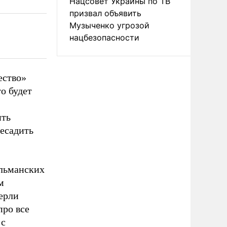
Нацсовет Украины по ТВ
призвал объявить
Музыченко угрозой
нацбезопасности
ество»
о будет
ить
есадить
ульманских
м
перли
про все
 с