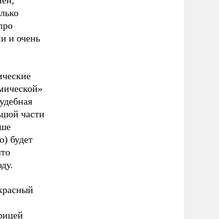
йен,
лько
про
и и очень
ические
омической»
судебная
ьшой части
ьше
о) будет
что
ду.
красный
рицей