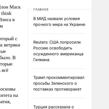
Илон Маск
ГЛАВНОЕ
 think
В МИД назвали условия
Вэнса в
прочного мира на Украине
им
оторый с
Reuters: США попросили
ак ветряки
Россию освободить
ные
осужденного американца
было. В
Гилмана
оторые
 всё
Трамп прокомментировал
просьбы Зеленского о
 основы
поставках противоракет
итета на
атия,
Турция рассказала о