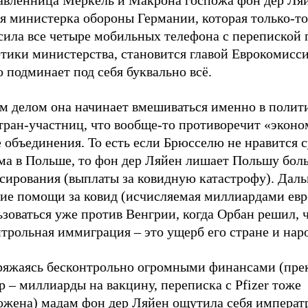
тавленница Меркель и Макрона госпожа фон дер Ля
я министерка обороны Германии, которая только-то
сила все четыре мобильных телефона с перепиской 
тики министерства, становится главой Еврокомисси
 подминает под себя буквально всё.
м делом она начинает вмешиваться именно в полит
стран-участниц, что вообще-то противоречит «экон
 объединения. То есть если Брюсселю не нравится 
ма в Польше, то фон дер Ляйен лишает Польшу бол
сирования (выплаты за ковидную катастрофу). Дал
ие помощи за ковид (исчисляемая миллиардами евр
зоваться уже против Венгрии, когда Орбан решил, 
трольная иммиграция – это ущерб его стране и наро
ряжаясь бесконтрольно огромными финансами (пре
 – миллиарды на вакцину, переписка с Pfizer тоже
ожена) мадам фон дер Ляйен ощутила себя императ