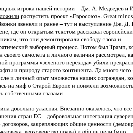
ощных игрока нашей истории – Дм. А. Медведев и 
дложили
распустить проект «Евросоюз». Great minds
 Звонки звенели и ранее – тут и выступление Дж. Д. 
не, где он открытым текстом рассказал европейск
никам, что они демонтировали свободу слова и
ратический выборный процесс. Потом был Трамп, к
 своего самолета и личного величия рассмотрел, к
ной программы «зеленого перехода» убили прекрас
фты и природу старого континента. Да много чего 
исле и личный опыт множества наших сограждан, к
ись на миф о Старой Европе и поимели возможность
ть собственными глазами.
ина довольно ужасная. Внезапно оказалось, что все
нения стран ЕС – добровольная интеграция суверен
е договоров, закрепляющих общие ценности (демокр
человека, верховенство права) и общие цели (мир,