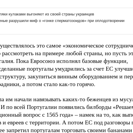
существлялось это самое «экономическое сотруднич
рассмотреть на примере любой страны, но пусть эт
галия. Пока Евросоюз исполнял базовые функции,
сделанные португалы умудрились за счет ЕС улучш
структуру, закупиться винным оборудованием и пер
адники, а потом стало как-то горячо.
ла им начали навязывать каких-то беженцев из мус
. И по всей Португалии появились билборды «Решае
ионный вопрос с 1565 года» – намек на то, как вы
 и евреев с территории. А потом ЕС под разговоры 
ее запретил португалам торговать своими бананами