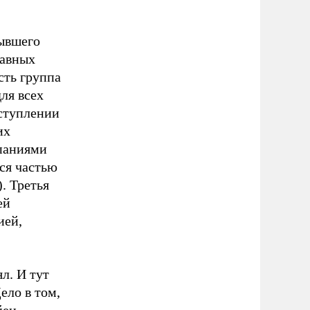
бывшего
равных
сть группа
для всех
вступлении
их
мпаниями
ся частью
. Третья
ей
ией,
л. И тут
ело в том,