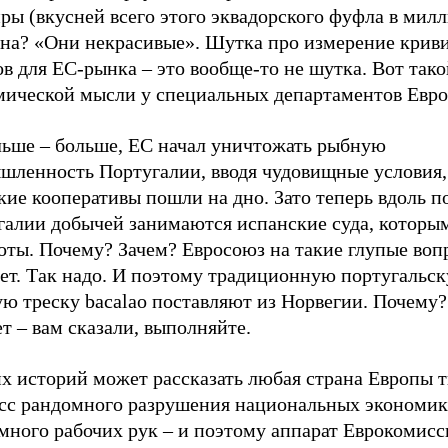
ы (вкусней всего этого эквадорского фуфла в милл
на? «Они некрасивые». Шутка про измерение крив
в для ЕС-рынка – это вообще-то не шутка. Вот тако
мической мысли у специальных департаментов Евр
льше – больше, ЕС начал уничтожать рыбную
шленность Португалии, вводя чудовищные условия,
ие кооперативы пошли на дно. Зато теперь вдоль п
галии добычей занимаются испанские суда, которы
оты. Почему? Зачем? Евросоюз на такие глупые воп
ает. Так надо. И поэтому традиционную португальс
ю треску bacalao поставляют из Норвегии. Почему?
т – вам сказали, выполняйте.
х историй может рассказать любая страна Европы т
сс рандомного разрушения национальных экономик
много рабочих рук – и поэтому аппарат Еврокомисс