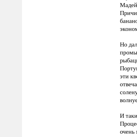
Мадейр
Причи
банано
эконо
Но да
промы
рыбацк
Порту
эти кв
отвеч
солену
волнуе
И таки
Проце
очень 