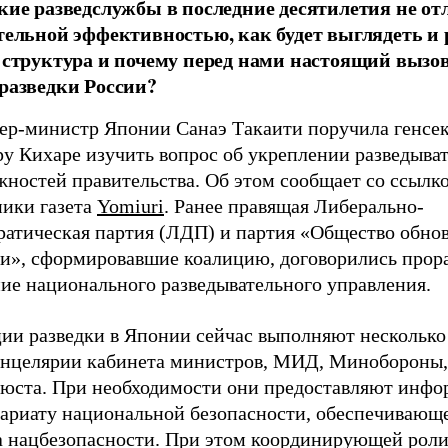
кие разведслужбы в последние десятилетия не от
тельной эффективностью, как будет выглядеть и 
 структура и почему перед нами настоящий вызов
разведки России?
ер-министр Японии Санаэ Такаити поручила генсе
у Кихаре изучить вопрос об укреплении разведыва
жностей правительства. Об этом сообщает со ссылк
ники газета
Yomiuri
. Ранее правящая Либерально-
ратическая партия (ЛДП) и партия «Общество обно
и», сформировавшие коалицию, договорились прор
ние национального разведывательного управления.
ии разведки в Японии сейчас выполняют несколько
анцелярии кабинета министров, МИД, Минобороны
юста. При необходимости они предоставляют инф
тариату национальной безопасности, обеспечивающ
а нацбезопасности. При этом координирующей роли