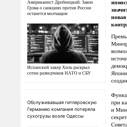
японс
Американист Дробницкий: Закон
Грэма о санкциях против России
значи
останется молчащим
новая
контр
Премь
Минор
возмо
источ
демок
Испанский хакер Хиль раскрыл
сотни разведчиков НАТО и СБУ
Япони
созда
Функц
при к
Обслуживавшая гитлеровскую
Германию компания потеряла
и Мин
сухогрузы возле Одессы
секре
Совет