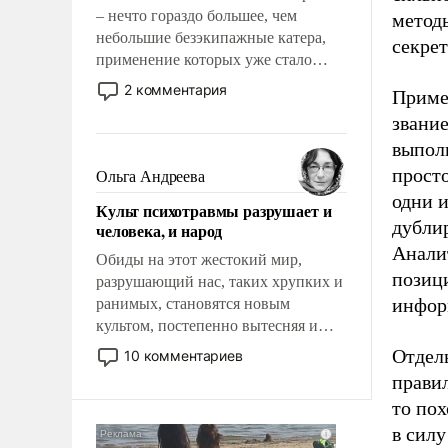
– нечто гораздо большее, чем
методы
небольшие безэкипажные катера,
секре
применение которых уже стало
обыденностью. Задача по созданию
2 комментария
Примеч
такого корабля очень сложна и
звани
амбициозна. Однако и ее
выпол
реализация радикально поднимет
наши боевые возможности.
прост
Ольга Андреева
одни и
Культ психотравмы разрушает и
дубли
человека, и народ
Анали
Обиды на этот жестокий мир,
позиц
разрушающий нас, таких хрупких и
инфор
ранимых, становятся новым
культом, постепенно вытесняя и
отменяя традиционное требование к
Отдел
10 комментариев
человеку – быть мужественным и
прави
твердым под ударами судьбы, брать
то по
на себя ответственность, помогать
в сил
слабым, идти вперед и