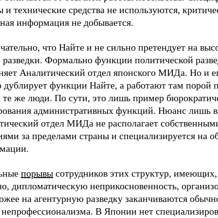
 и технические средства не используются, критиче
тная информация не добывается.
ательно, что Найте и не сильно претендует на выс
е разведки. Формально функции политической разв
няет Аналитический отдел японского МИДа. Но и ег
о дублирует функции Найте, а работают там порой 
 те же люди. По сути, это лишь пример бюрократич
рования административных функций. Нюанс лишь в 
тический отдел МИДа не располагает собственным
иями за пределами страны и специализируется на о
мации.
ьные
порывы
сотрудников этих структур, имеющих,
ло, дипломатическую неприкосновенность, организо
хожее на агентурную разведку заканчиваются обычн
у непрофессионализма. В Японии нет специализиро