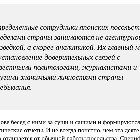
ределенные сотрудники японских посольст
еделами страны занимаются не агентурно
зведкой, а скорее аналитикой. Их главный 
установление доверительных связей с
вестными политологами, журналистами и
угими значимыми личностями страны
ебывания.
нове бесед с ними за суши и сашими и формируются
ические отчеты. И не всегда понятно, чем эта деят
о отличается от обычной работы посольства. Специ