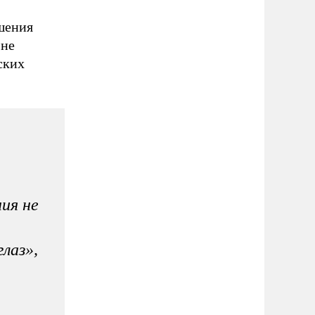
шения
 не
ских
ия не
лаз»,