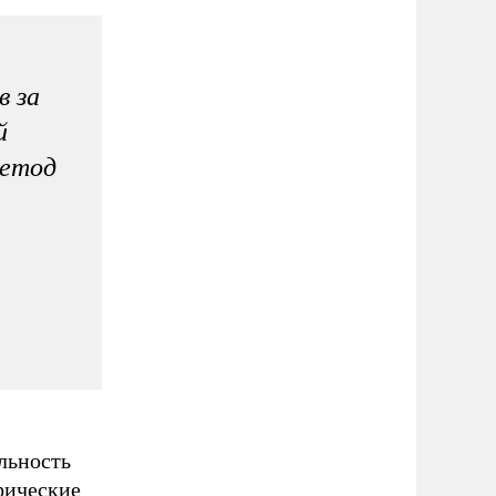
в за
й
метод
ельность
фические