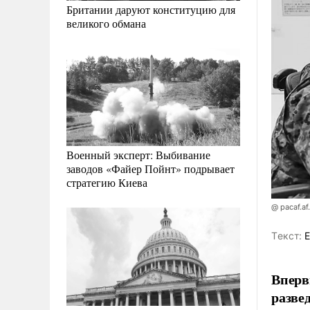
Британии даруют конституцию для
великого обмана
Военный эксперт: Выбивание
заводов «Файер Пойнт» подрывает
стратегию Киева
@ pacaf.af
Tекст:
Е
Вперв
разве