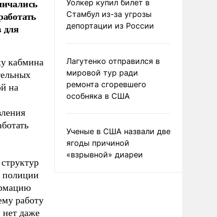
личались
Уолкер купил билет в
работать
Стамбул из-за угрозы
депортации из России
 для
Лагутенко отправился в
ку кабмина
мировой тур ради
тельных
ремонта сгоревшего
ой на
особняка в США
вления
аботать
Ученые в США назвали две
ягоды причиной
«взрывной» диареи
 структур
, полиции
ормацию
ему работу
 нет даже