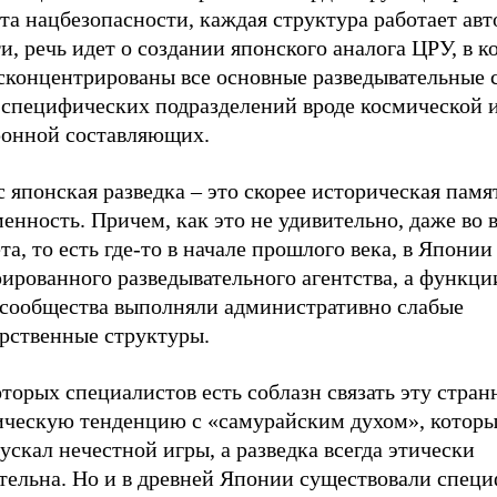
та нацбезопасности, каждая структура работает ав
и, речь идет о создании японского аналога ЦРУ, в к
 сконцентрированы все основные разведывательные 
 специфических подразделений вроде космической 
ронной составляющих.
 японская разведка – это скорее историческая памя
енность. Причем, как это не удивительно, даже во 
та, то есть где-то в начале прошлого века, в Японии
ированного разведывательного агентства, а функци
дсообщества выполняли административно слабые
арственные структуры.
торых специалистов есть соблазн связать эту стра
ическую тенденцию с «самурайским духом», котор
ускал нечестной игры, а разведка всегда этически
тельна. Но и в древней Японии существовали спец