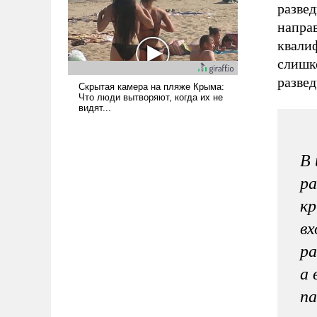
адаптироваться.
разве
напра
квали
слишк
развед
В 
ра
кр
вх
ра
а 
па