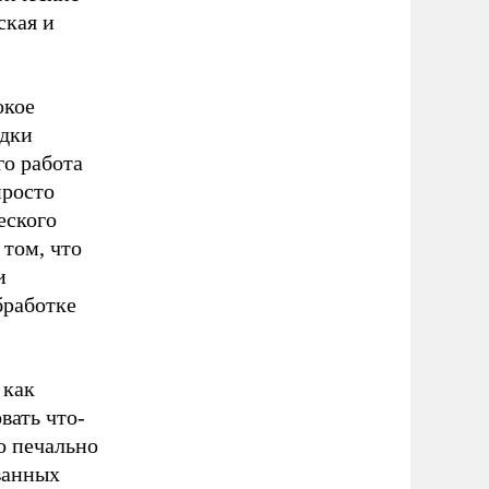
ская и
окое
едки
о работа
просто
еского
том, что
и
бработке
 как
вать что-
о печально
ванных