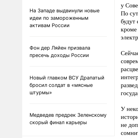
у Сове
На Западе выдвинули новые
По сут
идеи по замороженным
будут
активам России
кроме
элект
Фон дер Ляйен призвала
Сейчас
пресечь доходы России
соврем
расцве
интегр
Новый главком ВСУ Драпатый
разве
бросил солдат в «мясные
штурмы»
госуд
У неко
Медведев предрек Зеленскому
истор
скорый финал карьеры
не доп
сомни