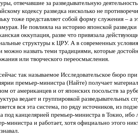
уры, отвечавшие за разведывательную деятельность
йскому кодексу разведка нисколько не противоречи
ьку тоже представляет собой форму служения – а э
амурая. Не повлияла на историю японской разведки
канская оккупация, разве что привязала действующ
нальные структуры к ЦРУ. А в современных условия
ли можно назвать теми традициями, которые достой
ржания или творческого переосмысления.
сейчас так называемое Исследовательское бюро при
лярии премьер-министра (Найте) получает материал
ом от американцев и от японских посольств за руб
уктура ведает и группировкой разведывательных сп
яется вся эта система, по ряду источников, из подз
а под канцелярией премьер-министра в Токио, ибо 
р-министра и работает, хотя официально этого ник
знавал.