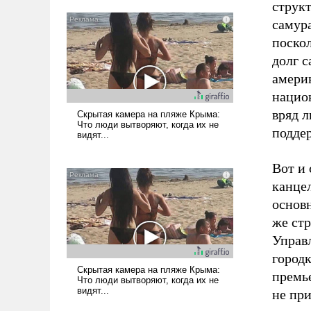
структ
самура
поскол
долг с
амери
нацио
вряд 
подде
Вот и 
канце
основн
же стр
Управл
городк
премье
не при