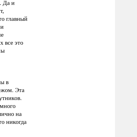
. Да и
т,
то главный
 и
ие
х все это
ны
ы в
ежом. Эта
утников.
емного
лично на
то никогда