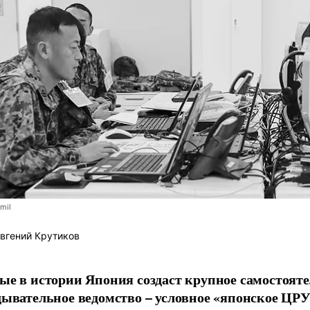
.mil
вгений Крутиков
ые в истории Япония создаст крупное самостоят
дывательное ведомство – условное «японское ЦРУ