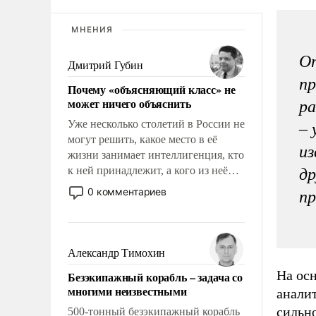
МНЕНИЯ
Оп
Дмитрий Губин
пр
Почему «объясняющий класс» не
может ничего объяснить
ра
Уже несколько столетий в России не
– 
могут решить, какое место в её
из
жизни занимает интеллигенция, кто
к ней принадлежит, а кого из неё
др
исключили с правом
0 комментариев
пр
восстановления и без оного. И чем
она отличается от просто
образованных людей. Иногда
казалось, что эти вопросы решены
Александр Тимохин
раз и навсегда, но – нет, не решены.
На ос
Безэкипажный корабль – задача со
многими неизвестными
аналит
сильн
500-тонный безэкипажный корабль