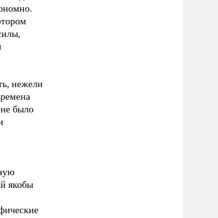
тономно.
отором
силы,
и
ть, нежели
времена
 не было
и
нную
ый якобы
ифические