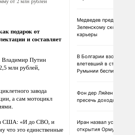
му от 2 млн рублей
Медведев предрек
Зеленскому скорый фи
как подарок от
карьеры
плектации и составляет
В Болгарии взорвался
и Владимир Путин
влетевший в страну из
2,5 млн рублей,
Румынии беспилотник
циклетного завода
Фон дер Ляйен призвал
ции, а сам мотоцикл
пресечь доходы России
иями.
 в США: «И до СВО, и
Иран назвал условие
му что это единственные
открытия Ормузского