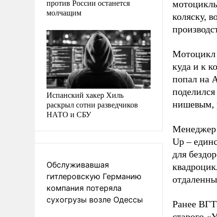
против России останется
мотоциклы 
молчащим
коляску, в
производст
Мотоцикл б
куда и к к
попал на А
поделился 
Испанский хакер Хиль
нишевым, 
раскрыл сотни разведчиков
НАТО и СБУ
Менеджер 
Up – един
для бездо
Обслуживавшая
квадроцик
гитлеровскую Германию
отдаленны
компания потеряла
сухогрузы возле Одессы
Ранее ВГТ
старого «