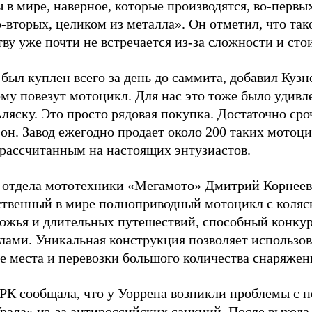
в мире, наверное, которые производятся, во-первых
о-вторых, целиком из металла». Он отметил, что так
ву уже почти не встречается из-за сложности и сто
ыл куплен всего за день до саммита, добавил Кузне
ому повезут мотоцикл. Для нас это тоже было удив
ляску. Это просто рядовая покупка. Достаточно сроч
он. Завод ежегодно продает около 200 таких мотоци
рассчитанным на настоящих энтузиастов.
отдела мототехники «Мегамото» Дмитрий Корнеев 
ственный в мире полноприводный мотоцикл с коляс
рожья и длительных путешествий, способный конкур
лами. Уникальная конструкция позволяет использова
е места и перевозки большого количества снаряжен
РК сообщала, что у Уоррена возникли проблемы с п
Урала» из-за антироссийских санкций. После выход