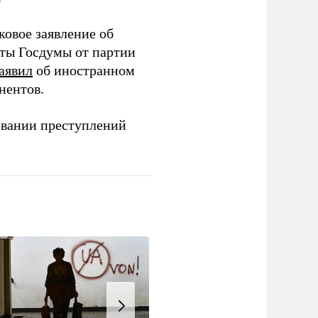
ковое заявление об
аты Госдумы от партии
аявил
об иностранном
нентов.
овании преступлений