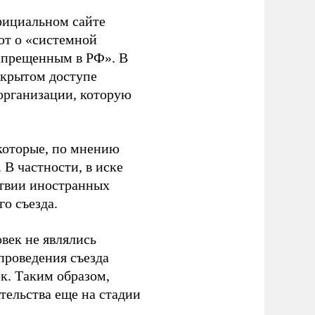
фициальном сайте
ют о «системной
апрещенным в РФ». В
ткрытом доступе
организации, которую
которые, по мнению
В частности, в иске
тствии иностранных
о съезда.
век не являлись
проведения съезда
ек. Таким образом,
тельства еще на стадии
.