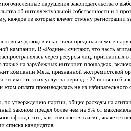
многочисленные нарушения законодательства о выбор
ельства об интеллектуальной собственности и о про
му, каждое из которых влечет отмену регистрации 
основных доводов иска стали предполагаемые нару
ной кампании. В «Родине» считают, что часть агит
распространялась через ресурсы лиц, признанных 
 а также на зарубежных интернет-площадках, включа
жит компании Meta, признанной экстремистской ор
 стоимость этих услуг за период с 27 июня по 6 ав
и этом оплата производилась не из избирательного 
о, по утверждению партии, общие расходы на агит
нный законом предел более чем на 5% от максималь
ного фонда, что, как отмечается в иске, является 
ии списка кандидатов.