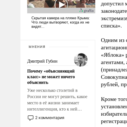
допустил 
законодат
экстремиз
списка».
Одним из 
агитацион
МНЕНИЯ
«Яблока» 
Дмитрий Губин
агентами,
(принадле
Почему «объясняющий
класс» не может ничего
Совокупная
объяснить
рублей, пр
Уже несколько столетий в
России не могут решить, какое
Кроме тог
место в её жизни занимает
установле
интеллигенция, кто к ней
избиратель
принадлежит, а кого из неё
2 комментария
регистрац
исключили с правом