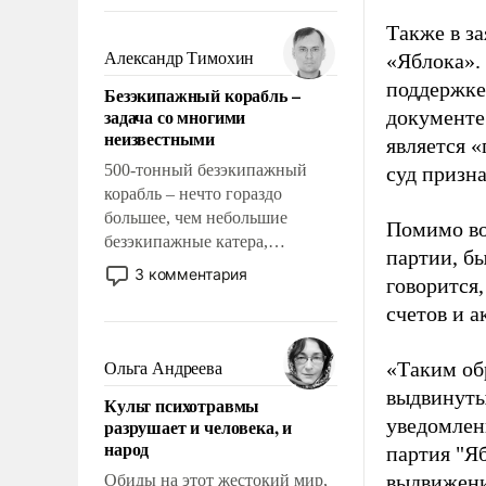
восстановления и без оного. И
чем она отличается от просто
Также в з
образованных людей. Иногда
Александр Тимохин
«Яблока».
казалось, что эти вопросы
поддержке
Безэкипажный корабль –
решены раз и навсегда, но –
задача со многими
документе
нет, не решены.
неизвестными
является 
500-тонный безэкипажный
суд призн
корабль – нечто гораздо
большее, чем небольшие
Помимо во
безэкипажные катера,
партии, б
применение которых уже
3 комментария
говорится,
стало обыденностью. Задача по
счетов и 
созданию такого корабля очень
сложна и амбициозна. Однако
и ее реализация радикально
«Таким об
Ольга Андреева
поднимет наши боевые
выдвинуты
Культ психотравмы
возможности.
уведомлени
разрушает и человека, и
народ
партия "Я
выдвижения
Обиды на этот жестокий мир,