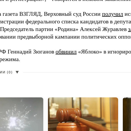
а газета ВЗГЛЯД, Верховный суд России
получил
ис
гистрации федерального списка кандидатов в депут
 Председатель партии «Родина» Алексей Журавлев
з
вании предвыборной кампании политических оппо
РФ Геннадий Зюганов
обвинил
«Яблоко» в игнорир
 режима.
И (0)
▼