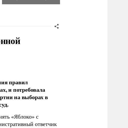
онной
ния правил
ах, и потребовала
ртии на выборах в
уд.
нять «Яблоко» с
инистративный ответчик