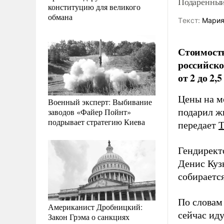
Подаренный
конституцию для великого
обмана
Tекст:
Мария
Стоимость
российско
от 2 до 2,
Цены на м
Военный эксперт: Выбивание
заводов «Файер Пойнт»
подарил ж
подрывает стратегию Киева
передает
Гендирект
Денис Куз
собираетс
По словам
Американист Дробницкий:
сейчас ид
Закон Грэма о санкциях