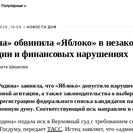
026, 16:56 •
НОВОСТИ ДНЯ
на» обвинила «Яблоко» в незак
ции и финансовых нарушениях
вета Шишкова
одина» заявила, что «Яблоко» допустило наруше
ной агитации, а также законодательства о выбор
регистрацию федерального списка кандидатов па
венную думу. Соответствующий иск направлен в с
одина» подала иск в Верховный суд с требованием с
 Госдуму, передает
ТАСС
. Истец заявляет, что «адм