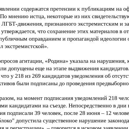
аявлении содержатся претензии к публикациям на о
 По мнению истца, некоторые из них свидетельству
 ЛГБТ-движения, признанного экстремистским и з
 утверждается, что сохранение этих материалов в о
«публичным оправданием и пропагандой идеологии 
ал экстремистской».
просов агитации, «Родина» указала на нарушения, 
ыли допущены еще на этапе выдвижения кандидатов. 
 что у 218 из 269 кандидатов уведомления об отсу
активов были подписаны до проведения предвыборног
разом, на момент подписания уведомлений 218 чело
ми кандидатами на съезде. Непосредственно в дни 
я подписали 39 человек, после 28 июня – 12 челов
блоко" допустила существенное нарушение законода
 и регистрации», – говорится в исковом заявлении