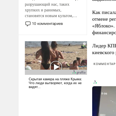
разрушающий нас, таких
хрупких и ранимых,
Как писал
становятся новым культом,
отмене ре
постепенно вытесняя и
10 комментариев
«Яблоко».
отменяя традиционное
финансиро
требование к человеку – быть
мужественным и твердым под
ударами судьбы, брать на себя
Лидер КП
ответственность, помогать
киевского
слабым, идти вперед и
адаптироваться.
КОММЕНТАРИ