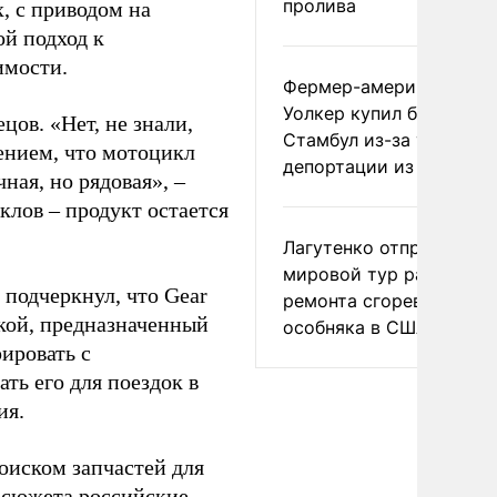
пролива
, с приводом на
ой подход к
имости.
Фермер-американец
Уолкер купил билет в
цов. «Нет, не знали,
Стамбул из-за угрозы
лением, что мотоцикл
депортации из России
ная, но рядовая», –
клов – продукт остается
Лагутенко отправился в
мировой тур ради
подчеркнул, что Gear
ремонта сгоревшего
кой, предназначенный
особняка в США
ировать с
ть его для поездок в
ия.
оиском запчастей для
а сюжета российские