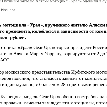
 Путиным жителю Аляски мотоцикл «Урал» оценили в сум
 Иванова
 мотоцикла «Урал», врученного жителю Аляски 
го президента, колеблется в зависимости от ком
5 млн рублей.
отоцикл «Урал» Gear Up, который президент Росси
ителю Аляски Марку Уоррену, варьируются от 2 до 
ТАСС
.
ор московского представительства Ирбитского мото
нецов пояснил, что стоимость зависит от комплекта
я индивидуально, с более чем 285 цветовыми решен
 Кузнецова, модель Gear Up особенно востребована
ут продажи, клиенты там ждут эти мотоциклы, пото