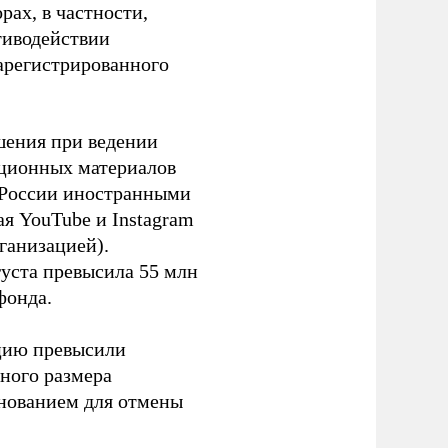
ах, в частности,
тиводействии
зарегистрированного
шения при ведении
ационных материалов
в России иностранными
я YouTube и Instagram
ганизацией).
густа превысила 55 млн
фонда.
ацию превысили
ного размера
основанием для отмены