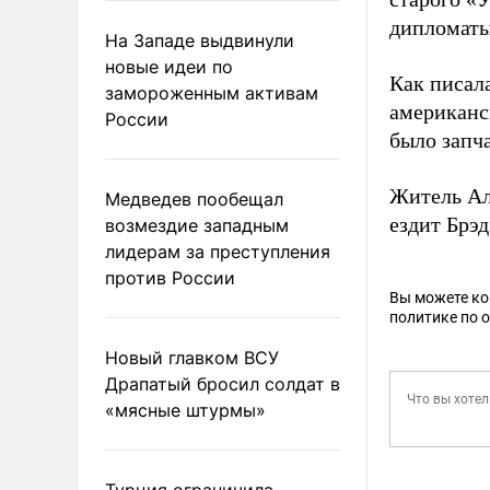
дипломаты
На Западе выдвинули
новые идеи по
Как писал
замороженным активам
американс
России
было запча
Житель А
Медведев пообещал
ездит Брэд
возмездие западным
лидерам за преступления
против России
Вы можете к
политике по 
Новый главком ВСУ
Драпатый бросил солдат в
«мясные штурмы»
Турция ограничила