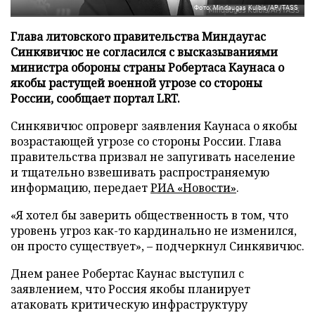
Фото: Mindaugas Kulbis/AP/TASS
Глава литовского правительства Миндаугас
Синкявичюс не согласился с высказываниями
министра обороны страны Робертаса Каунаса о
якобы растущей военной угрозе со стороны
России, сообщает портал LRT.
Синкявичюс опроверг заявления Каунаса о якобы
возрастающей угрозе со стороны России. Глава
правительства призвал не запугивать население
и тщательно взвешивать распространяемую
информацию, передает
РИА «Новости»
.
«Я хотел бы заверить общественность в том, что
уровень угроз как-то кардинально не изменился,
он просто существует», – подчеркнул Синкявичюс.
Днем ранее Робертас Каунас выступил с
заявлением, что Россия якобы планирует
атаковать критическую инфраструктуру