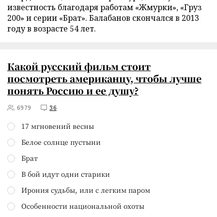
известность благодаря работам «Жмурки», «Груз
200» и серии «Брат». Балабанов скончался в 2013
году в возрасте 54 лет.
Какой русский фильм стоит
посмотреть американцу, чтобы лучше
понять Россию и ее душу?
6979
36
17 мгновений весны
Белое солнце пустыни
Брат
В бой идут одни старики
Ирония судьбы, или с легким паром
Особенности национальной охоты