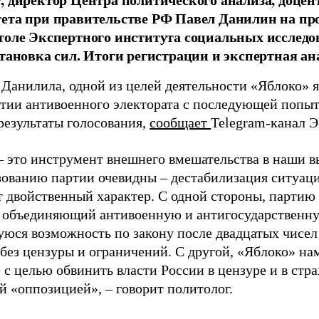
тета при правительстве РФ Павел Данилин на п
толе Экспертного института социальных исслед
становка сил. Итоги регистрации и экспертная ан
 Данилила, одной из целей деятельности «Яблоко» 
ртии антивоенного электората с последующей попыт
результаты голосования,
сообщает
Telegram-канал 
– это инструмент внешнего вмешательства в наши в
зованию партии очевидны – дестабилизация ситуаци
т двойственный характер. С одной стороны, партию
, объединяющий антивоенную и антигосударственну
юся возможность по закону после двадцатых чисел
 без цензуры и ограничений. С другой, «Яблоко» н
 с целью обвинить власти России в цензуре и в стра
й «оппозицией», – говорит политолог.