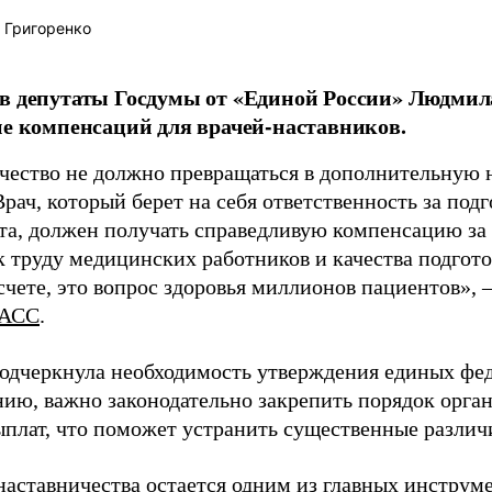
 Григоренко
в депутаты Госдумы от «Единой России» Людми
ие компенсаций для врачей-наставников.
чество не должно превращаться в дополнительную
Врач, который берет на себя ответственность за под
та, должен получать справедливую компенсацию за э
 труду медицинских работников и качества подготов
чете, это вопрос здоровья миллионов пациентов», 
АСС
.
одчеркнула необходимость утверждения единых фед
нию, важно законодательно закрепить порядок орга
ыплат, что поможет устранить существенные различ
наставничества остается одним из главных инструм