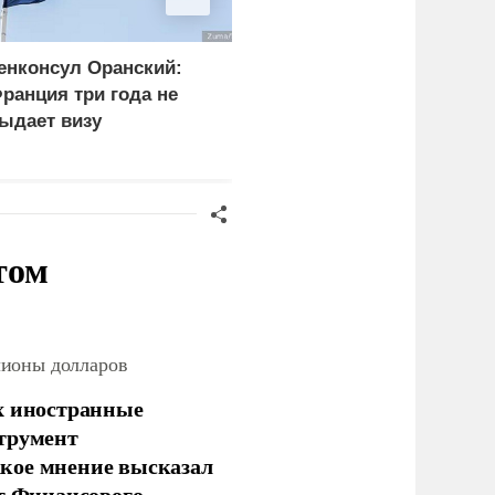
енконсул Оранский:
Россия добилась
ранция три года не
снижения цен
ыдает визу
оссийскому дипломату
том
лионы долларов
х иностранные
струмент
кое мнение высказал
нт Финансового