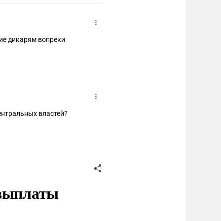
ние дикарям вопреки
ентральных властей?
 выплаты