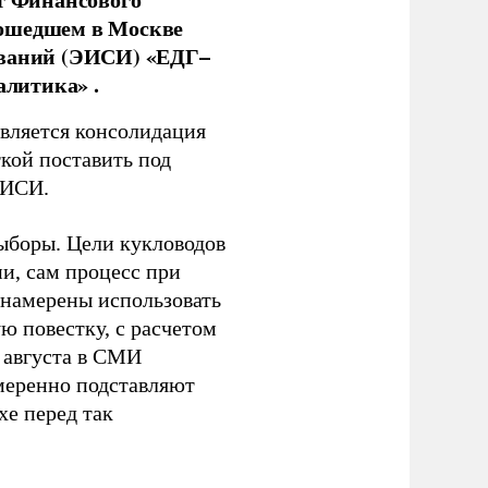
рошедшем в Москве
ований (ЭИСИ) «ЕДГ–
алитика» .
является консолидация
кой поставить под
ЭИСИ.
ыборы. Цели кукловодов
и, сам процесс при
 намерены использовать
ю повестку, с расчетом
 августа в СМИ
амеренно подставляют
хе перед так