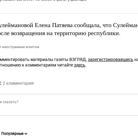
улеймановой Елена Патяева сообщала, что Сулейман
после возвращения на территорию республики.
РФ иностранным агентом
омментировать материалы газеты ВЗГЛЯД,
зарегистрировавшись
на
отношению к комментариям читайте
здесь
.
:
2
комментария