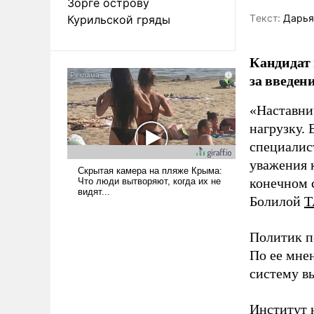
Зорге острову
Tекст:
Дарья
Курильской гряды
Кандидат 
за введен
«Наставни
нагрузку. 
специалис
уважения к
конечном с
Болилой
Т
Политик п
По ее мне
систему в
Институт 