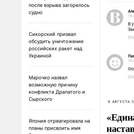
после взрыва загорелось
судно
Але
16.
В 
За
Сикорский призвал
От
обсудить уничтожение
российских ракет над
Украиной
Па
16.
Оп
Марочко назвал
От
возможную причину
конфликта Драпатого и
Сырского
6 АВГУСТА 2
«Един
Япония отреагировала на
наста
планы присвоить имя