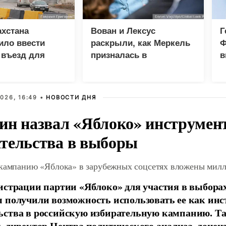
хстана
Вован и Лексус
Г
ило ввести
раскрыли, как Меркель
Ф
 въезд для
призналась в
в
нцев
фиктивности Минских
р
соглашений
026, 16:49 •
НОВОСТИ ДНЯ
ин назвал «Яблоко» инструмен
тельства в выборы
 кампанию «Яблока» в зарубежных соцсетях вложены мил
истрации партии «Яблоко» для участия в выбора
 получили возможность использовать ее как ин
ства в российскую избирательную кампанию. Та
, директор Центра политического анализа, доце