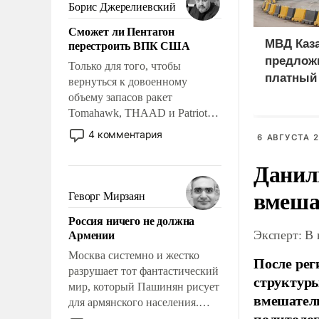
ударами судьбы, брать на себя
Борис Джерелиевский
ответственность, помогать
Сможет ли Пентагон
слабым, идти вперед и
перестроить ВПК США
МВД Каза
адаптироваться.
предлож
Только для того, чтобы
платный
вернуться к довоенному
иностра
объему запасов ракет
Tomahawk, THAAD и Patriot
США потребуется более трех
4 комментария
6 АВГУСТА 2
лет. Даже небольшая война с
Ираном опустошила
Данил
американские арсеналы.
вмеша
Сложившаяся ситуация
Геворг Мирзаян
означает многолетний период
Россия ничего не должна
уязвимости США, например,
Эксперт: В
Армении
перед Китаем.
Москва системно и жестко
После рег
разрушает тот фантастический
структуры
мир, который Пашинян рисует
вмешатель
для армянского населения.
политолог
Мир, где политические