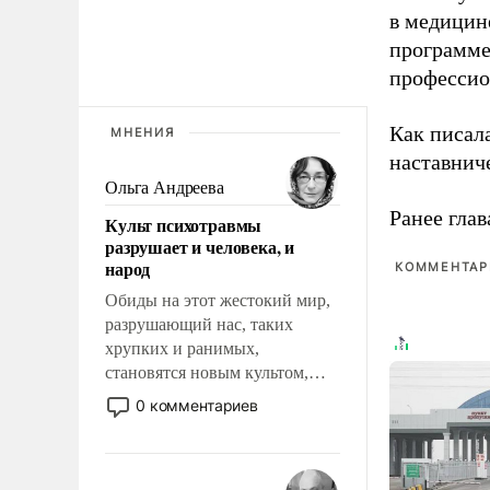
в медицине
программе
профессио
Как писал
МНЕНИЯ
наставнич
Ольга Андреева
Ранее глав
Культ психотравмы
разрушает и человека, и
народ
КОММЕНТАРИ
Обиды на этот жестокий мир,
разрушающий нас, таких
хрупких и ранимых,
становятся новым культом,
постепенно вытесняя и
0 комментариев
отменяя традиционное
требование к человеку – быть
мужественным и твердым под