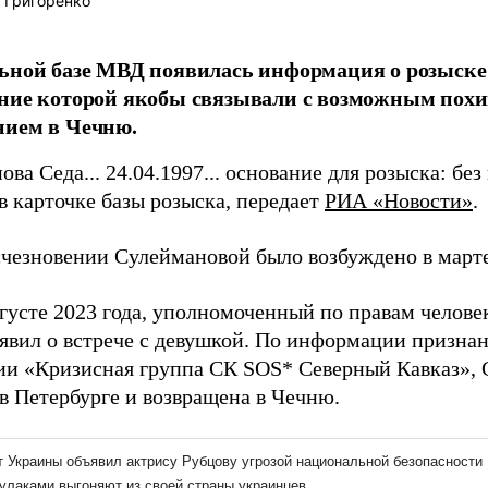
 Григоренко
ьной базе МВД появилась информация о розыск
ение которой якобы связывали с возможным пох
нием в Чечню.
ва Седа... 24.04.1997... основание для розыска: бе
в карточке базы розыска, передает
РИА «Новости»
.
счезновении Сулеймановой было возбуждено в марте
вгусте 2023 года, уполномоченный по правам челов
аявил о встрече с девушкой. По информации призна
ии «Кризисная группа СК SOS* Северный Кавказ», 
в Петербурге и возвращена в Чечню.