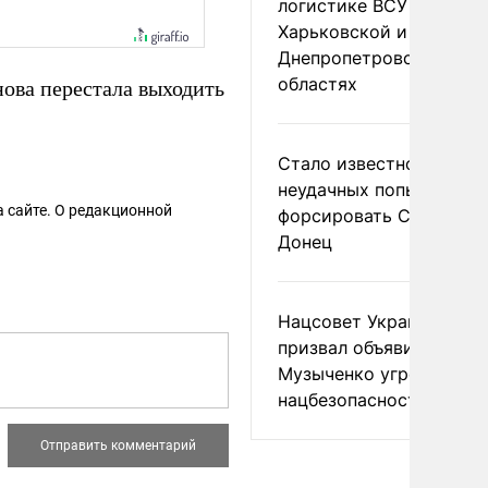
логистике ВСУ в
Харьковской и
Днепропетровской
областях
ова перестала выходить
Стало известно о
неудачных попытках ВС
 сайте. О редакционной
форсировать Северски
Донец
Нацсовет Украины по Т
призвал объявить
Музыченко угрозой
нацбезопасности