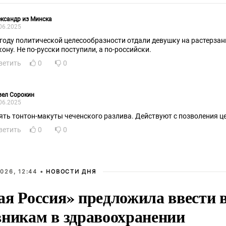
ксандр из Минска
06.2025
угоду политической целесообразности отдали девушку на растерза
кону. Не по-русски поступили, а по-российски.
ветить
0
0
вел Сорокин
06.2025
ять тонтон-макуты чеченского разлива. Действуют с позволения ц
ветить
0
0
026, 12:44 •
НОВОСТИ ДНЯ
ая Россия» предложила ввести
вникам в здравоохранении