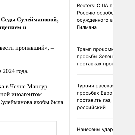
Reuters: США попросил
Россию освободить
е Седы Сулеймановой,
осужденного американ
ищением и
Гилмана
з вести пропавший», –
Трамп прокомментиров
просьбы Зеленского о
поставках противораке
 2024 года.
Турция рассказала о
ека в Чечне Мансур
просьбах Европы
нной иноагентом
поставить газ, но не
Сулейманова якобы была
российский
Нанесены удары по