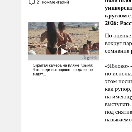
21 комментарий
универси
прожекты будут безусловно
оплачиваться за счет
круглом с
российских
2026: Рас
налогоплательщиков и где
Еревану за свои поступки не
По оценке
нужно отвечать.
вокруг па
сомнение 
«Яблоко» 
по исполь
этом носи
как рупор
на имеющу
выступать
под снятие
называемо