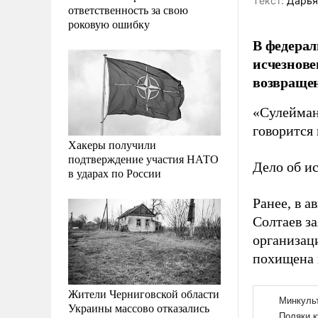
Tекст:
Дарья
ответственность за свою
роковую ошибку
В федерал
исчезнов
возвраще
«Сулеймано
говорится 
Хакеры получили
подтверждение участия НАТО
Дело об и
в ударах по России
Ранее, в а
Солтаев з
организац
похищена 
Жители Черниговской области
Украины массово отказались