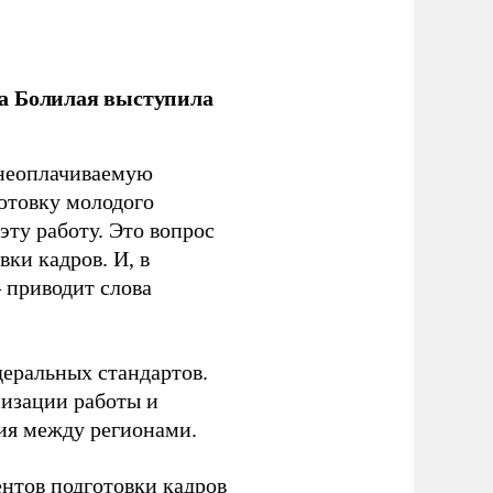
ла Болилая выступила
 неоплачиваемую
готовку молодого
ту работу. Это вопрос
ки кадров. И, в
– приводит слова
еральных стандартов.
низации работы и
ия между регионами.
ентов подготовки кадров