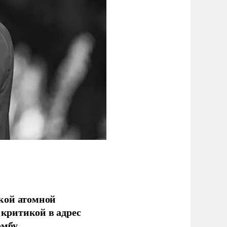
кой атомной
критикой в адрес
мбу.