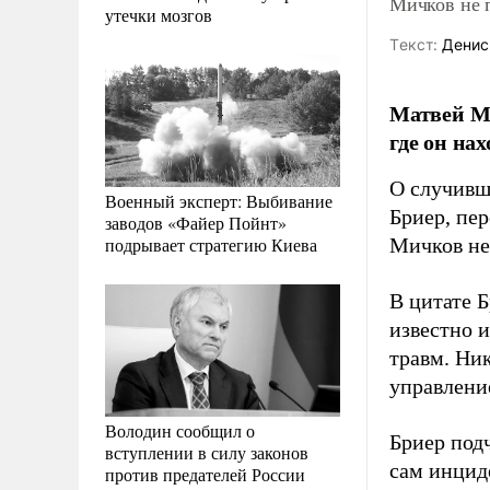
Мичков не 
утечки мозгов
Tекст:
Денис
Матвей Ми
где он на
О случивш
Военный эксперт: Выбивание
Бриер, пе
заводов «Файер Пойнт»
подрывает стратегию Киева
Мичков не 
В цитате Б
известно и
травм. Ни
управлени
Володин сообщил о
Бриер подч
вступлении в силу законов
сам инцид
против предателей России