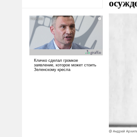
осужд
Ираном опустошила
американские арсеналы.
Сложившаяся ситуация
означает многолетний период
уязвимости США, например,
перед Китаем.
@ Андрей Архип