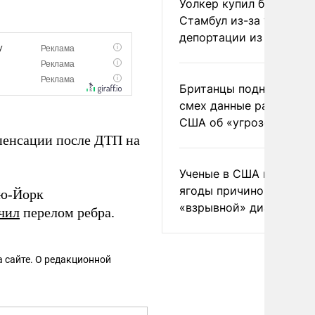
Уолкер купил билет в
Стамбул из-за угрозы
депортации из России
Британцы подняли на
смех данные разведки
США об «угрозе России
пенсации после ДТП на
Ученые в США назвали 
ягоды причиной
ью-Йорк
«взрывной» диареи
чил
перелом ребра.
 сайте. О редакционной