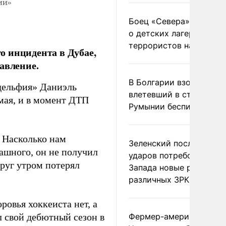
ии»
Боец «Севера» рассказ
о детских лагерях
террористов на Украин
о инцидента в Дубае,
авление.
В Болгарии взорвался
дельфия» Даниэль
влетевший в страну из
 мая, и в момент ДТП
Румынии беспилотник
. Насколько нам
Зеленский после ночны
рашного, он не получил
ударов потребовал у
руг утром потерял
Запада новые ракеты д
различных ЗРК
ровья хоккеиста нет, а
л свой дебютный сезон в
Фермер-американец