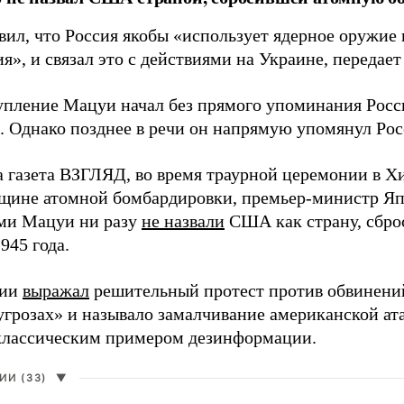
вил, что Россия якобы «использует ядерное оружие 
я», и связал это с действиями на Украине, передае
упление Мацуи начал без прямого упоминания Росс
. Однако позднее в речи он напрямую упомянул Ро
а газета ВЗГЛЯД, во время траурной церемонии в 
вщине атомной бомбардировки, премьер-министр Яп
ми Мацуи ни разу
не назвали
США как страну, сбро
1945 года.
сии
выражал
решительный протест против обвинений
угрозах» и называло замалчивание американской ат
классическим примером дезинформации.
И (33)
▼