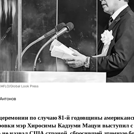
/AFLO/Global Look Press
Антонов
церемонии по случаю 81-й годовщины американс
ровки мэр Хиросимы Кадзуми Мацуи выступил с 
о не назвал США страной, сбросившей атомную бо