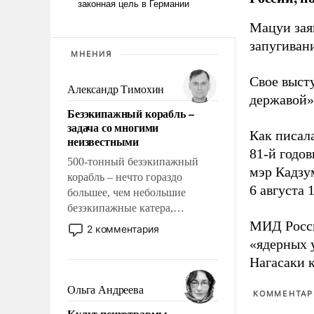
Мацуи зая
запугивани
МНЕНИЯ
Свое выст
Александр Тимохин
державой»
Безэкипажный корабль –
задача со многими
Как писал
неизвестными
81-й годо
500-тонный безэкипажный
мэр Кадзу
корабль – нечто гораздо
6 августа 
большее, чем небольшие
безэкипажные катера,
применение которых уже
МИД Рос
2 комментария
стало обыденностью. Задача по
«ядерных 
созданию такого корабля очень
Нагасаки 
сложна и амбициозна. Однако
и ее реализация радикально
Ольга Андреева
КОММЕНТАРИ
поднимет наши боевые
Культ психотравмы