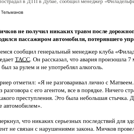
пострадал в ДТП в Дубае, сообщил менеджер «Филадельф
 Тельманов
чков не получил никаких травм после дорожног
ходился пассажиром автомобиля, потерявшего упр
емся сообщил генеральный менеджер клуба «Фила
редает
ТАСС
. Он рассказал, что авария произошла 7
был за рулем и не употреблял алкоголь.
риер отметил: «Я не разговаривал лично с Матвеем
з разговора с его агентом, все в порядке. Ничего ст
какого преступления. Это была небольшая стычка. Д
е автомобилем».
еркнул, что никаких серьезных последствий для здо
ент не связан с нарушениями закона. Мичков прове