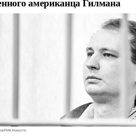
енного американца Гилмана
ов/РИА Новости