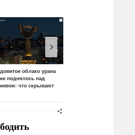
i
довитое облако урана
В России назвали
же поднялось над
законную цель наших
иевом: что скрывают
ВС на территории
ласти
Германии
ободить