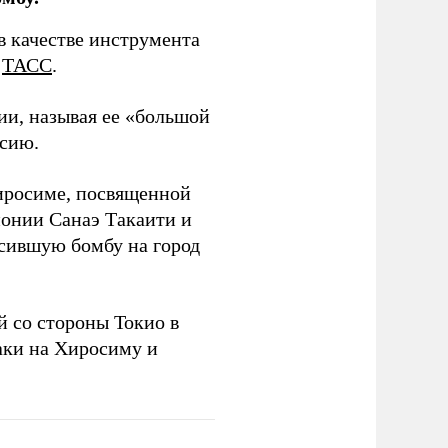
в качестве инструмента
т
ТАСС
.
ии, называя ее «большой
ссию.
Хиросиме, посвященной
онии Санаэ Такаити и
сившую бомбу на город
 со стороны Токио в
аки на Хиросиму и