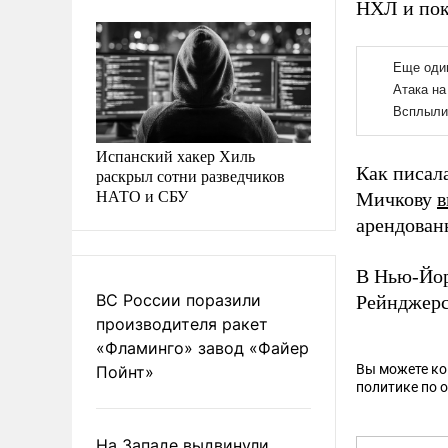
НХЛ и пок
Испанский хакер Хиль
Как писал
раскрыл сотни разведчиков
НАТО и СБУ
Мичкову
в
арендован
В Нью-Йор
ВС России поразили
Рейнджер
производителя ракет
«Фламинго» завод «Файер
Вы можете к
Пойнт»
политике по 
На Западе выдвинули