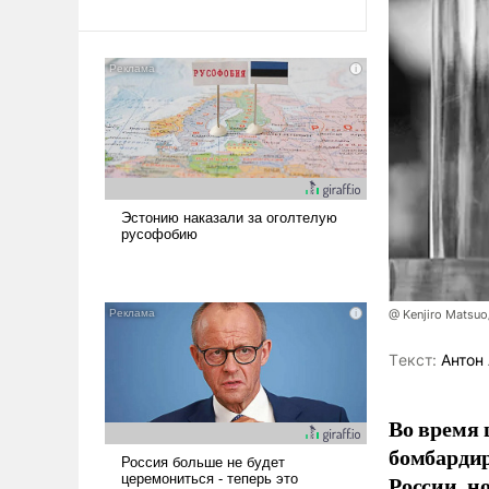
@ Kenjiro Matsuo
Tекст:
Антон 
Во время 
бомбарди
России, н