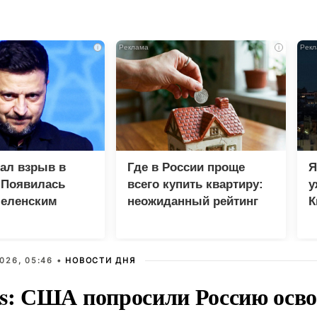
i
i
зал взрыв в
Где в России проще
Я
 Появилась
всего купить квартиру:
у
Зеленским
неожиданный рейтинг
К
в
026, 05:46 •
НОВОСТИ ДНЯ
rs: США попросили Россию осв