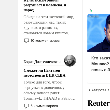
возможности.
разрушает и человека, и
народ
Обиды на этот жестокий мир,
разрушающий нас, таких
хрупких и ранимых,
становятся новым культом,
постепенно вытесняя и
10 комментариев
отменяя традиционное
требование к человеку – быть
мужественным и твердым под
Кто зака
ударами судьбы, брать на себя
Борис Джерелиевский
Монако?
ответственность, помогать
Сможет ли Пентагон
связь с 
слабым, идти вперед и
перестроить ВПК США
адаптироваться.
Только для того, чтобы
вернуться к довоенному
7 АВГУСТА 2
объему запасов ракет
Tomahawk, THAAD и Patriot
Reute
США потребуется более трех
6 комментариев
лет. Даже небольшая война с