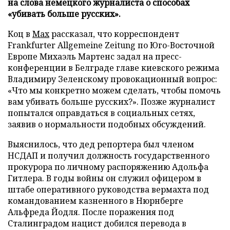
на слова немецкого журналиста о способах
«убивать больше русских».
Коц в
Мах
рассказал, что корреспондент
Frankfurter Allgemeine Zeitung по Юго-Восточной
Европе Михаэль Мартенс задал на пресс-
конференции в Белграде главе киевского режима
Владимиру Зеленскому провокационный вопрос:
«Что мы конкретно можем сделать, чтобы помочь
вам убивать больше русских?». Позже журналист
попытался оправдаться в социальных сетях,
заявив о нормальности подобных обсуждений.
Выяснилось, что дед репортера был членом
НСДАП и получил должность государственного
прокурора по личному распоряжению Адольфа
Гитлера. В годы войны он служил офицером в
штабе оперативного руководства вермахта под
командованием казненного в Нюрнберге
Альфреда Йодля. После поражения под
Сталинградом нацист добился перевода в