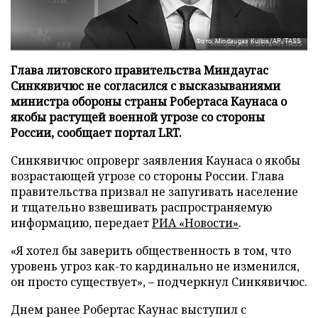
Фото: Mindaugas Kulbis/AP/TASS
Глава литовского правительства Миндаугас
Синкявичюс не согласился с высказываниями
министра обороны страны Робертаса Каунаса о
якобы растущей военной угрозе со стороны
России, сообщает портал LRT.
Синкявичюс опроверг заявления Каунаса о якобы
возрастающей угрозе со стороны России. Глава
правительства призвал не запугивать население
и тщательно взвешивать распространяемую
информацию, передает
РИА «Новости»
.
«Я хотел бы заверить общественность в том, что
уровень угроз как-то кардинально не изменился,
он просто существует», – подчеркнул Синкявичюс.
Днем ранее Робертас Каунас выступил с