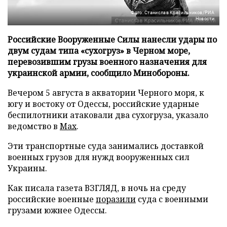
Фото: Станислав Красильников/РИА
Новости
Российские Вооруженные Силы нанесли удары по
двум судам типа «сухогруз» в Черном море,
перевозившим грузы военного назначения для
украинской армии, сообщило Минобороны.
Вечером 5 августа в акватории Черного моря, к
югу и востоку от Одессы, российские ударные
беспилотники атаковали два сухогруза, указало
ведомство в
Max
.
Эти транспортные суда занимались доставкой
военных грузов для нужд вооруженных сил
Украины.
Как писала газета ВЗГЛЯД, в ночь на среду
российские военные
поразили
суда с военными
грузами южнее Одессы.