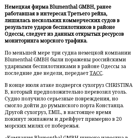
Немецкая фирма Blumenthal GMBH, ранее
работавшая в интересах Третьего рейха,
лишилась нескольких коммерческих судов в
результате ударов беспилотников в районе
Одессы, следует из данных открытых ресурсов
мониторинга морского трафика.
По меньшей мере три судна немецкой компании
Blumenthal GMBH были поражены российскими
ударными беспилотниками в районе Одессы за
последние две недели, передает
ТАСС
.
В конце июля атаке подвергся сухогруз CHRISTINA
B, который предположительно перевозил уголь.
Судно получило серьезные повреждения, но
смогло дойти до румынского порта Констанца.
Другой сухогруз, EMIL, в настоящее время
покинут экипажем и дрейфует примерно в 20
морских милях от побережья.
«Компания Blumenthal GMBH широко известна в