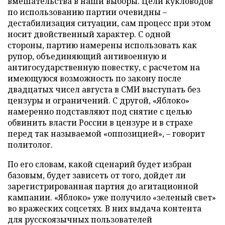
вмешательства в наши выборы. Цели кукловодов
по использованию партии очевидны –
дестабилизация ситуации, сам процесс при этом
носит двойственный характер. С одной
стороны, партию намерены использовать как
рупор, объединяющий антивоенную и
антигосударственную повестку, с расчетом на
имеющуюся возможность по закону после
двадцатых чисел августа в СМИ выступать без
цензуры и ограничений. С другой, «Яблоко»
намеренно подставляют под снятие с целью
обвинить власти России в цензуре и в страхе
перед так называемой «оппозицией», – говорит
политолог.
По его словам, какой сценарий будет избран
базовым, будет зависеть от того, дойдет ли
зарегистрированная партия до агитационной
кампании. «Яблоко» уже получило «зеленый свет»
во вражеских соцсетях. В них выдача контента
для русскоязычных пользователей