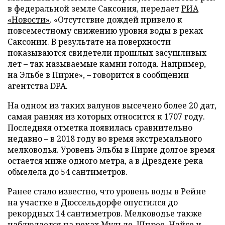
в федеральной земле Саксония, передает
РИА
«Новости»
. «Отсутствие дождей привело к
повсеместному снижению уровня воды в реках
Саксонии. В результате на поверхности
показываются свидетели прошлых засушливых
лет – так называемые камни голода. Например,
на Эльбе в Пирне», – говорится в сообщении
агентства DPA.
На одном из таких валунов высечено более 20 дат,
самая ранняя из которых относится к 1707 году.
Последняя отметка появилась сравнительно
недавно – в 2018 году во время экстремального
мелководья. Уровень Эльбы в Пирне долгое время
остается ниже одного метра, а в Дрездене река
обмелела до 54 сантиметров.
Ранее стало известно, что уровень воды в Рейне
на участке в Дюссельдорфе опустился до
рекордных 14 сантиметров. Мелководье также
наблюдается на реках Мульде, Шпрее, Найсе и