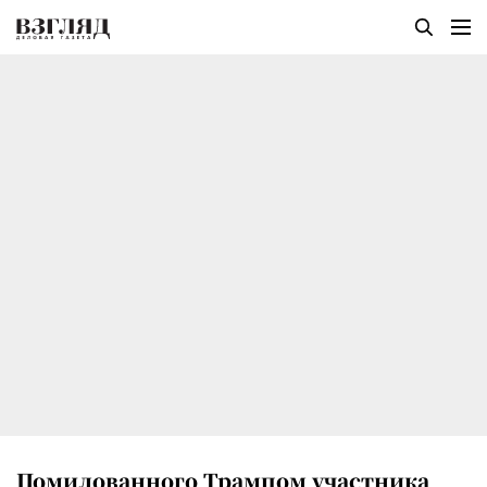
Помилованного Трампом участника