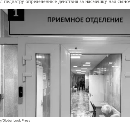
ил педиатру определенные действия за насмешку над сын
y/Global Look Press