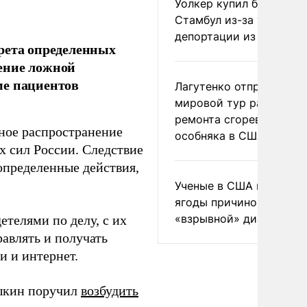
Уолкер купил билет в
Стамбул из-за угрозы
депортации из России
рета определенных
ение ложной
ме пациентов
Лагутенко отправился в
мировой тур ради
ремонта сгоревшего
чное распространение
особняка в США
 сил России. Следствие
 определенные действия,
Ученые в США назвали 
ягоды причиной
«взрывной» диареи
телями по делу, с их
авлять и получать
и и интернет.
рыкин поручил
возбудить