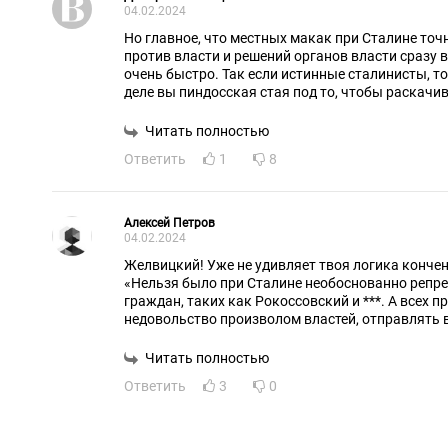
04.02.2024
Но главное, что местных макак при Сталине точ
против власти и решений органов власти сразу в
очень быстро. Так если истинные сталинисты, то
деле вы пиндосская стая под то, чтобы раскачи
разных краёв.
Читать полностью
Ответить
1
8
Алексей Петров
04.02.2024
Желвицкий! Уже не удивляет твоя логика кончен
«Нельзя было при Сталине необоснованно репр
граждан, таких как Рокоссовский и ***. А всех прочих, кто высказывает
не
Читать полностью
Ответить
3
0