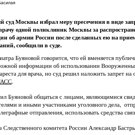
Басилая
 суд Москвы избрал меру пресечения в виде зап
врачу одной поликлиник Москвы за распростран
и об армии России после сделанных ею на прие
ний, сообщили в суде.
диатра Буяновой говорится, что ей вменяется публи
ложной информации об использовании Вооруженных
ареста для врача, но суд решил наложить запрет на
ТАСС
.
тил Буяновой общаться с лицами, являющимися свиде
телями и иными участниками уголовного дела, отпр
леграфные отправления, использовать средства связ
ва Следственного комитета России Александр Баст