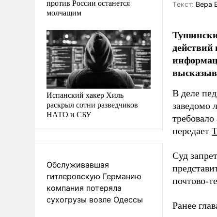
против России останется
Tекст:
Вера 
молчащим
Тушинский
действий 
информаци
высказыва
В деле пе
Испанский хакер Хиль
раскрыл сотни разведчиков
заведомо 
НАТО и СБУ
требовало 
передает
Суд запре
Обслуживавшая
представи
гитлеровскую Германию
почтово-те
компания потеряла
сухогрузы возле Одессы
Ранее гла