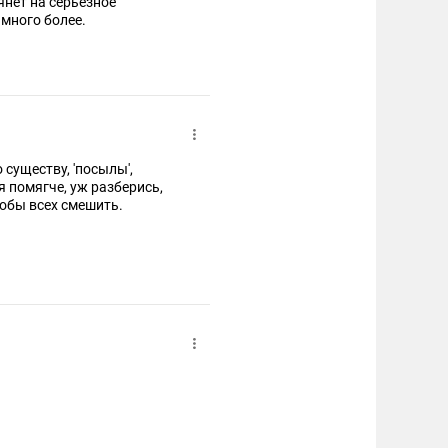
янет на серьезное
амного более.
существу, 'посылы',
я помягче, уж разберись,
тобы всех смешить.