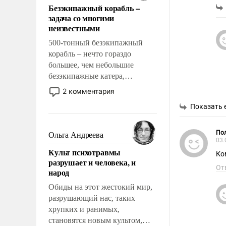
Безэкипажный корабль –
решены раз и навсегда, но –
задача со многими
нет, не решены.
неизвестными
500-тонный безэкипажный
корабль – нечто гораздо
большее, чем небольшие
безэкипажные катера,
применение которых уже
2 комментария
стало обыденностью. Задача по
Показать 
созданию такого корабля очень
сложна и амбициозна. Однако
и ее реализация радикально
Пол
Ольга Андреева
03.
поднимет наши боевые
Культ психотравмы
возможности.
Ко
разрушает и человека, и
От
народ
Обиды на этот жестокий мир,
разрушающий нас, таких
хрупких и ранимых,
становятся новым культом,