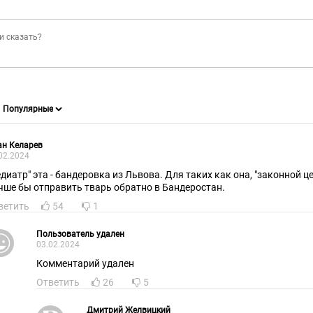
ан Келарев
02.2024
иатр" эта - бандеровка из Львова. Для таких как она, "законной целью" является всё русское.
чше бы отправить тварь обратно в Бандеростан.
ветить
54
1
Пользователь удален
03.02.2024
Комментарий удален
Ответить
26
5
Дмитрий Желвицкий