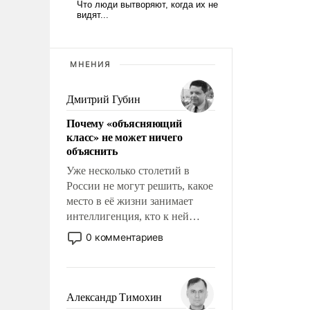
МНЕНИЯ
Дмитрий Губин
Почему «объясняющий
класс» не может ничего
объяснить
Уже несколько столетий в
России не могут решить, какое
место в её жизни занимает
интеллигенция, кто к ней
принадлежит, а кого из неё
0 комментариев
исключили с правом
восстановления и без оного. И
чем она отличается от просто
образованных людей. Иногда
Александр Тимохин
казалось, что эти вопросы