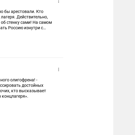
но бы арестовали. Кто
 лагеря. Действительно,
 об стенку сами! На самом
вать Россию изнутри с
ного олигофрена! -
ессировать достойных
довольство произволом властей, отправлять в концлагеря».