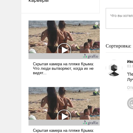
Сортировка:
Ив
03.
"Пед
Лу
От