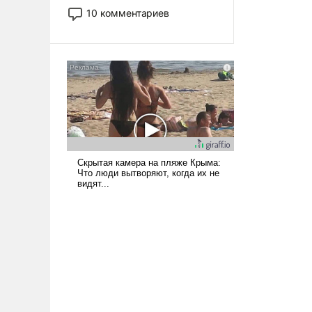
постепенно вытесняя и
10 комментариев
отменяя традиционное
требование к человеку – быть
мужественным и твердым под
ударами судьбы, брать на себя
ответственность, помогать
слабым, идти вперед и
адаптироваться.