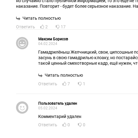
но случайно стало публичной информацией, то это ещё не т
наказание. Повторит - будет более серьезное наказание. Н
Читать полностью
Ответить
2
17
Максим Борисов
04.02.2024
Гамадрилёныш Желчницкий, свои, ципсошные по 
засунь в свою гамадрилью клоаку, но постарайс
такой ценный смехотворные кадр, ещё нужен, ч
Читать полностью
Ответить
7
1
Пользователь удален
05.02.2024
Комментарий удален
Ответить
0
0