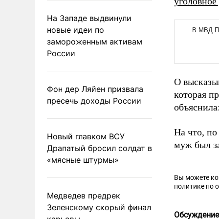
уголовное
На Западе выдвинули
новые идеи по
замороженным активам
России
О высказы
Фон дер Ляйен призвала
которая пр
пресечь доходы России
объяснила
На что, по
Новый главком ВСУ
муж был з
Драпатый бросил солдат в
«мясные штурмы»
Вы можете к
политике по 
Медведев предрек
Зеленскому скорый финал
Обсуждение
карьеры