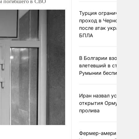
ом погибшего в СВО
Турция ограничила
проход в Черное море
после атак украинских
БПЛА
В Болгарии взорвался
влетевший в страну из
Румынии беспилотник
Иран назвал условие
открытия Ормузского
пролива
Фермер-американец