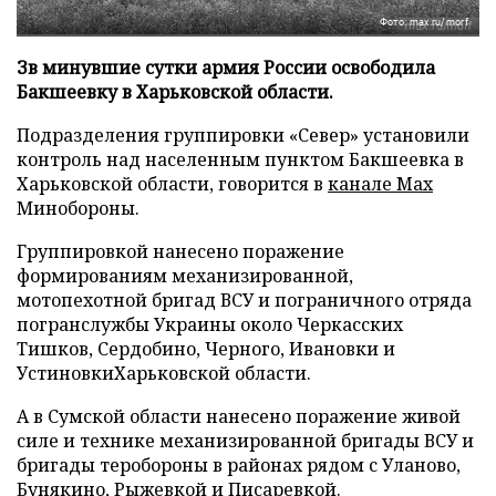
Фото: max.ru/morf
Зв минувшие сутки армия России освободила
Бакшеевку в Харьковской области.
Подразделения группировки «Север» установили
контроль над населенным пунктом Бакшеевка в
Харьковской области, говорится в
канале Max
Минобороны.
Группировкой нанесено поражение
формированиям механизированной,
мотопехотной бригад ВСУ и пограничного отряда
погранслужбы Украины около Черкасских
Тишков, Сердобино, Черного, Ивановки и
УстиновкиХарьковской области.
А в Сумской области нанесено поражение живой
силе и технике механизированной бригады ВСУ и
бригады теробороны в районах рядом с Уланово,
Бунякино, Рыжевкой и Писаревкой.