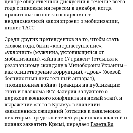
центре общественной дискуссии в течение всего
года с пиковым интересом в декабре, когда
правительство внесло в парламент
неоднозначный законопроект о мобилизации,
пишет
ТАСС
.
Среди других претендентов на то, чтобы стать
словом года, были «контрнаступление»,
«уклонист» (мужчина, уклоняющийся от
мобилизации), «яйца по 17 гривен» (отсылка к
резонансному скандалу в Минобороны Украины –
как олицетворение коррупции), «дрон» (боевой
беспилотный летательный аппарат),
«позиционная война» (реакция на публикацию
статьи главкома ВСУ Валерия Залужного о
переходе военного конфликта на новый этап), и
выражение «лето в Крыму» в значении
завышенных ожиданий (отсылка к заявлениям
некоторых представителей украинских властей о
планах захватить Крым), передает
Газета.Ru
.