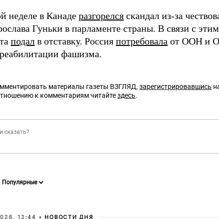
й неделе в Канаде
разгорелся
скандал из-за чествов
рослава Гуньки в парламенте страны. В связи с эти
ота
подал
в отставку. Россия
потребовала
от ООН и О
реабилитации фашизма.
омментировать материалы газеты ВЗГЛЯД,
зарегистрировавшись
на
отношению к комментариям читайте
здесь
.
026, 12:44 •
НОВОСТИ ДНЯ