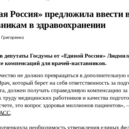
ая Россия» предложила ввести
вникам в здравоохранении
 Григоренко
в депутаты Госдумы от «Единой России» Людми
ие компенсаций для врачей-наставников.
чество не должно превращаться в дополнительную
Врач, который берет на себя ответственность за под
та, должен получать справедливую компенсацию за э
 труду медицинских работников и качества подготов
чете, это вопрос здоровья миллионов пациентов», 
АСС
.
одчеркнула необходимость утверждения единых фед