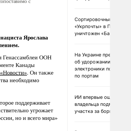
сопоставимо с
Сортировочный пункт
«Укрпочты» в Павлогра
уничтожен «Бандероль
 нациста Ярослава
лением.
На Украине предупреди
ня Генассамблеи ООН
об удорожании китайс
аменте Канады
электроники после уда
«Новости»
. Он также
по портам
ства необходимо
ИИ впервые оштрафова
оторое поддерживает
владельца подмосковн
йствительно угрожает
участка за борщевик
ссии, но и всего мира»