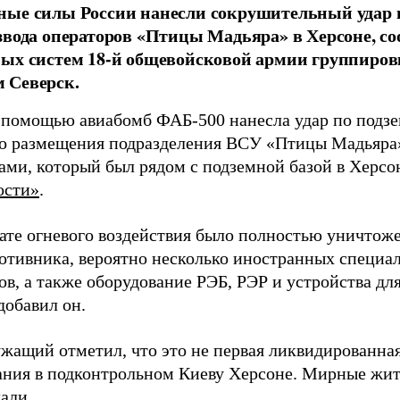
ные силы России нанесли сокрушительный удар 
звода операторов «Птицы Мадьяра» в Херсоне, с
ых систем 18-й общевойсковой армии группиров
 Северск.
 помощью авиабомб ФАБ-500 нанесла удар по подз
о размещения подразделения ВСУ «Птицы Мадьяра»
ами, который был рядом с подземной базой в Херсо
ости»
.
тате огневого воздействия было полностью уничтоже
ротивника, вероятно несколько иностранных специал
в, а также оборудование РЭБ, РЭР и устройства дл
добавил он.
жащий отметил, что это не первая ликвидированная
ния в подконтрольном Киеву Херсоне. Мирные жите
али.