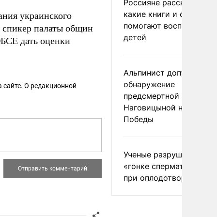
Россияне рассказали,
какие книги и фильмы
ания украинского
помогают воспитывать
м спикер палаты общин
детей
БСЕ дать оценки
Альпинист допустил
обнаружение
 сайте. О редакционной
предсмертной записки
Наговицыной на пике
Победы
Ученые разрушили миф
«гонке сперматозоидов
при оплодотворении