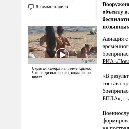
Вооружен
двигаемся по пути
9 комментариев
объекту в
революционных изменений.
То, что несколько лет назад
беспилотн
было образом для
позывным
псевдонаучной фантастики,
стало всерьез обсуждаемой
Авиация с
идеей.
временног
боеприпас
РИА «Нов
«В резуль
состава п
боеприпасо
БПЛА», – 
Военнослу
формирова
не пострад