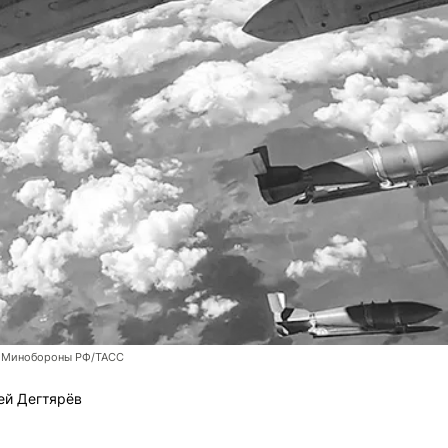
 Минобороны РФ/ТАСС
ей Дегтярёв