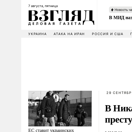
7 августа, пятница
Новость ч
В МИД наз
УКРАИНА
АТАКА НА ИРАН
РОССИЯ И США
29 СЕНТЯБРЯ
В Ник
прест
ЕС ставит украинских