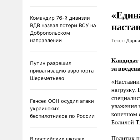
«Един
Командир 76-й дивизии
наста
ВДВ назвал потери ВСУ на
Добропольском
направлении
Tекст:
Дарья
Кандидат 
Путин разрешил
за введен
приватизацию аэропорта
Шереметьево
«Наставни
нагрузку. 
специалис
Генсек ООН осудил атаки
уважения к
украинских
конечном с
беспилотников по России
Болилой
Т
Политик п
В российских школах