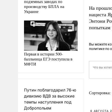
подземных заводах по
производству БПЛА на
На прошло
Украине
нациста Я
Энтони Р
попыткам 
Вы можете к
политике по 
Первая в истории 500-
балльница ЕГЭ поступила в
МФТИ
Путин поблагодарил 76-ю
Сортировка:
дивизию ВДВ за высокие
темпы наступления под
Добропольем
6 АВГУСТА 2