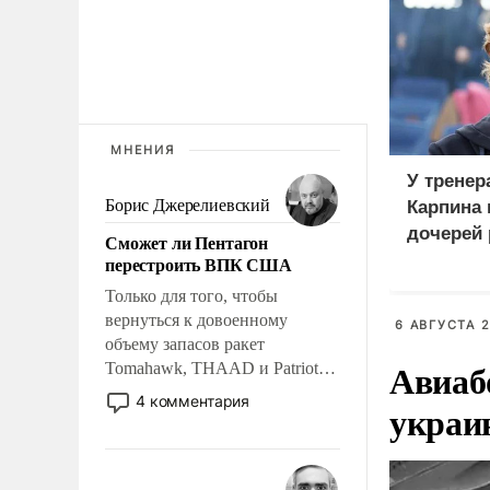
МНЕНИЯ
У тренер
Борис Джерелиевский
Карпина 
дочерей
Сможет ли Пентагон
перестроить ВПК США
Только для того, чтобы
вернуться к довоенному
6 АВГУСТА 2
объему запасов ракет
Авиаб
Tomahawk, THAAD и Patriot
США потребуется более трех
4 комментария
украи
лет. Даже небольшая война с
Ираном опустошила
американские арсеналы.
Сложившаяся ситуация