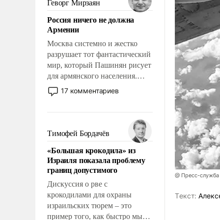
Геворг Мирзаян
означает многолетний период
Россия ничего не должна
уязвимости США, например,
Армении
перед Китаем.
Москва системно и жестко
разрушает тот фантастический
мир, который Пашинян рисует
для армянского населения.
Мир, где политические
17 комментариев
прожекты будут безусловно
оплачиваться за счет
российских
налогоплательщиков и где
Тимофей Бордачёв
Еревану за свои поступки не
«Большая крокодила» из
нужно отвечать.
Израиля показала проблему
границ допустимого
@ Пресс-служба
Дискуссия о рве с
крокодилами для охраны
Tекст:
Алекс
израильских тюрем – это
пример того, как быстро мы