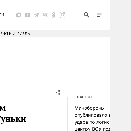
ТИ
НЕФТЬ И РУБЛЬ
ГЛАВНОЕ
ым
Минобороны
Гуньки
опубликовало видео
удара по логистическо
центру ВСУ под Киевом