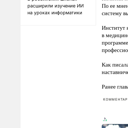
По ее мне
расширили изучение ИИ
на уроках информатики
систему в
Институт 
в медицине
программе
профессио
Как писал
наставнич
Ранее глав
КОММЕНТАРИ