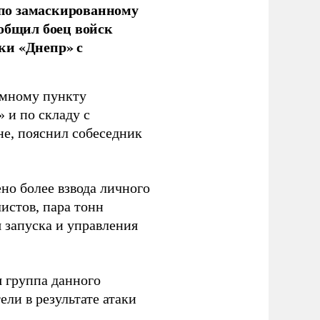
по замаскированному
ообщил боец войск
ки «Днепр» с
емному пункту
 и по складу с
не, пояснил собеседник
но более взвода личного
истов, пара тонн
я запуска и управления
 группа данного
ли в результате атаки