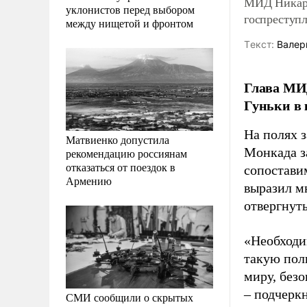
МИД Никара
уклонистов перед выбором
госпреступ
между нищетой и фронтом
Tекст:
Валер
Глава МИД
Гуньки в 
На полях 
Матвиенко допустила
Монкада з
рекомендацию россиянам
отказаться от поездок в
сопостави
Армению
выразил м
отвергнуть
«Необходи
такую пол
миру, безо
– подчерк
СМИ сообщили о скрытых