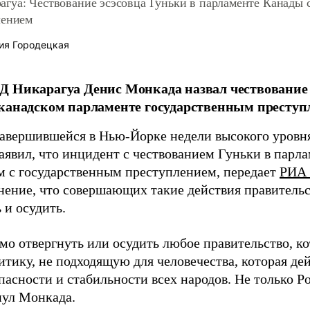
гуа: Чествование эсэсовца Гуньки в парламенте Канады 
лением
ия Городецкая
 Никарагуа Денис Монкада назвал чествование
канадском парламенте государственным преступ
завершившейся в Нью-Йорке недели высокого уров
аявил, что инцидент с чествованием Гуньки в парл
м с государственным преступлением, передает
РИА 
нение, что совершающих такие действия правитель
 и осудить.
мо отвергнуть или осудить любое правительство, к
итику, не подходящую для человечества, которая де
пасности и стабильности всех народов. Не только Ро
нул Монкада.