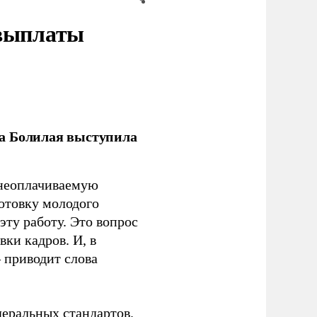
 выплаты
ла Болилая выступила
 неоплачиваемую
готовку молодого
ту работу. Это вопрос
ки кадров. И, в
– приводит слова
еральных стандартов.