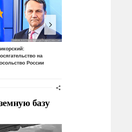
икорский:
ФСБ: Сорвано
осягательство на
покушение на одного из
осольство России
глав новых регионов
розит разрывом
ипотношений
земную базу