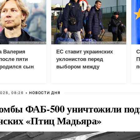
а Валерия
ЕС ставит украинских
С
после пяти
уклонистов перед
П
 родился сын
выбором между
п
нищетой и фронтом
г
д
026, 08:26 •
НОВОСТИ ДНЯ
омбы ФАБ-500 уничтожили под
нских «Птиц Мадьяра»