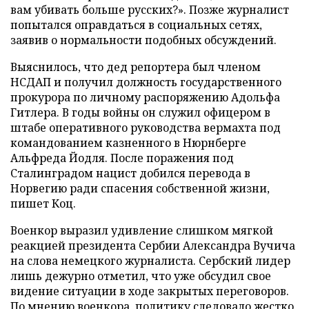
вам убивать больше русских?». Позже журналист
попытался оправдаться в социальных сетях,
заявив о нормальности подобных обсуждений.
Выяснилось, что дед репортера был членом
НСДАП и получил должность государственного
прокурора по личному распоряжению Адольфа
Гитлера. В годы войны он служил офицером в
штабе оперативного руководства вермахта под
командованием казненного в Нюрнберге
Альфреда Йодля. После поражения под
Сталинградом нацист добился перевода в
Норвегию ради спасения собственной жизни,
пишет Коц.
Военкор выразил удивление слишком мягкой
реакцией президента Сербии Александра Вучича
на слова немецкого журналиста. Сербский лидер
лишь дежурно отметил, что уже обсудил свое
видение ситуации в ходе закрытых переговоров.
По мнению военкора, политику следовало жестко