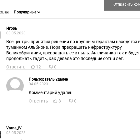
овка:
Игорь
03.05.2023
Все центры принятия решений по крупным терактам находятся 
туманном Альбионе. Пора прекращать инфраструктуру
Великобритания, превращать ее в пыль. Англичанка так и будет
продолжать гадить, как делала это последние сотни лет.
Ответить
12
0
Пользователь удален
04.05.2023
Комментарий удален
Ответить
8
0
Varna_IV
03.05.2023