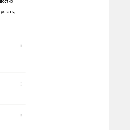
адостно
трогать,