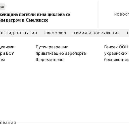
аса
женщина погибли из-за циклона со
НОВОС
м ветром в Смоленске
ПРЕЗИДЕНТ ПУТИН
ЕВРОСОЮЗ
АРМИЯ И ВООРУЖЕНИЕ
дивизии
Путин разрешил
Генсек ООН 
ери ВСУ
приватизацию аэропорта
украинских
ком
Шереметьево
беспилотник
ОВАНИЯ