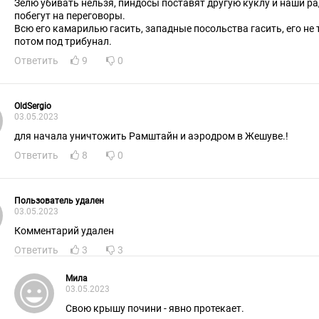
Зелю убивать нельзя, пиндосы поставят другую куклу и наши р
побегут на переговоры.
Всю его камарилью гасить, западные посольства гасить, его не 
потом под трибунал.
Ответить
9
0
OldSergio
03.05.2023
для начала уничтожить Рамштайн и аэродром в Жешуве.!
Ответить
8
0
Пользователь удален
03.05.2023
Комментарий удален
Ответить
3
3
Мила
03.05.2023
Свою крышу почини - явно протекает.