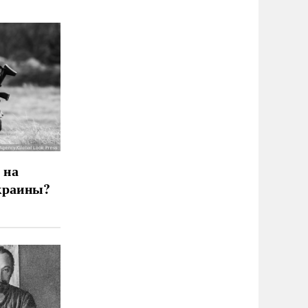
 на
краины?