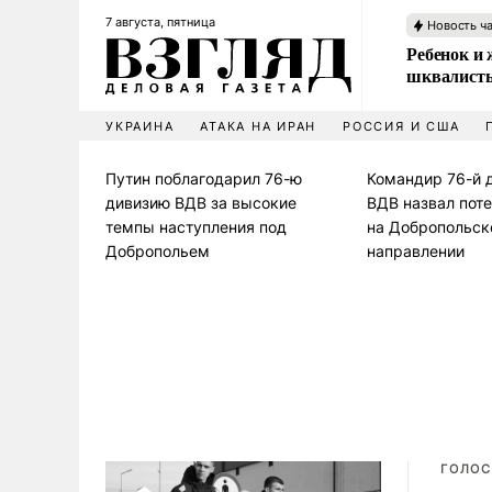
7 августа, пятница
Новость ч
Ребенок и 
шквалисты
УКРАИНА
АТАКА НА ИРАН
РОССИЯ И США
Путин поблагодарил 76-ю
Командир 76-й 
дивизию ВДВ за высокие
ВДВ назвал пот
темпы наступления под
на Добропольс
Добропольем
направлении
ГОЛОС