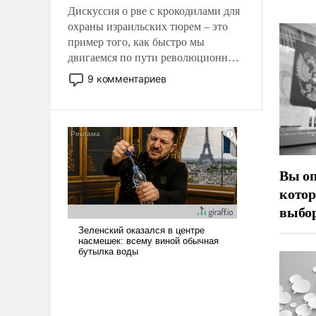
Дискуссия о рве с крокодилами для
охраны израильских тюрем – это
пример того, как быстро мы
двигаемся по пути революционных
изменений. То, что несколько лет
9 комментариев
назад было образом для
псевдонаучной фантастики, стало
всерьез обсуждаемой идеей.
Вы оп
котор
выбор