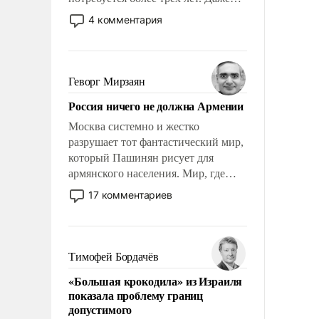
небольшая война с Ираном
4 комментария
опустошила американские
арсеналы. Сложившаяся ситуация
означает многолетний период
уязвимости США, например, перед
Геворг Мирзаян
Китаем.
Россия ничего не должна Армении
Москва системно и жестко
разрушает тот фантастический мир,
который Пашинян рисует для
армянского населения. Мир, где
политические прожекты будут
17 комментариев
безусловно оплачиваться за счет
российских налогоплательщиков и
где Еревану за свои поступки не
нужно отвечать.
Тимофей Бордачёв
«Большая крокодила» из Израиля
показала проблему границ
допустимого