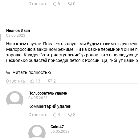
Ответить
6
0
Иванов Иван
03.05.2023
Ни в коем случае. Пока есть клоун - мы будем отжимать русску
Малороссию в законном режиме. Ни на какие перемирия он не п
хорошо. Каждое "контрнаступление" укропов - это в последующ
несколько областей присоединяется к России. Да, гибнут наши р
лучшие наши ребята. Но погибнув , 10-20-30 тысяч наших молод
присоединят к России наши исконные русские земли, лучшие зе
Читать полностью
миллионы русских людей, ресурсы. Если убьют клоуна, и тот кто придёт
Ответить
13
2
на смену заморозит конфликт - они полностью уничтожат всё р
что осталось, они восстановятся, Запад их опять накачает оруж
Клоун - это идеальный кандидат на уничтожение руины. Как Бай
Пользователь удален
04.05.2023
уничтожения США. Их беречь надо.
Комментарий удален
Ответить
3
8
Calm47
05.05.2023