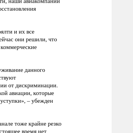
сти, наши авиакомпании
осстановления
ялти и их все
ейчас они решили, что
в коммерческие
уживание данного
ствуют
ии от дискриминации.
кой авиации, которые
 уступки», – убежден
анале тоже крайне резко
астоящее время нет