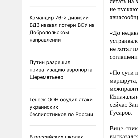
летать на
не пускаю
авиасообщ
Командир 76-й дивизии
ВДВ назвал потери ВСУ на
Добропольском
«До недав
направлении
устраивало
не хотят п
соглашения
Путин разрешил
приватизацию аэропорта
«По сути 
Шереметьево
маршрута,
межправит
Изначальн
Генсек ООН осудил атаки
сейчас Зап
украинских
Гусаров.
беспилотников по России
Вице-спик
высказался
В российских школах