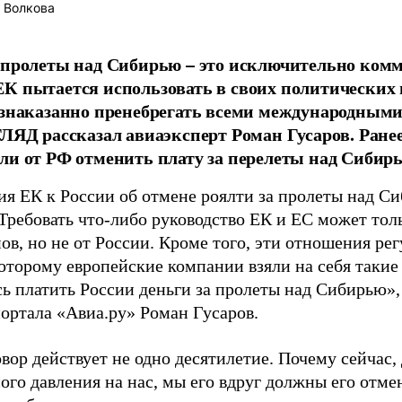
 Волкова
 пролеты над Сибирью – это исключительно ком
К пытается использовать в своих политических 
езнаказанно пренебрегать всеми международными
ГЛЯД рассказал авиаэксперт Роман Гусаров. Ране
ли от РФ отменить плату за перелеты над Сибир
ия ЕК к России об отмене роялти за пролеты над С
Требовать что-либо руководство ЕК и ЕС может толь
ов, но не от России. Кроме того, эти отношения ре
оторому европейские компании взяли на себя такие 
ь платить России деньги за пролеты над Сибирью»,
портала «Авиа.ру» Роман Гусаров.
вор действует не одно десятилетие. Почему сейчас, 
ого давления на нас, мы его вдруг должны его отме