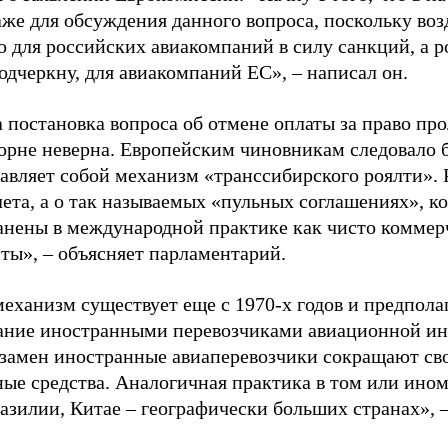
аже для обсуждения данного вопроса, поскольку во
о для российских авиакомпаний в силу санкций, а р
одчеркну, для авиакомпаний ЕС», – написал он.
 постановка вопроса об отмене оплаты за право пр
корне неверна. Европейским чиновникам следовало 
авляет собой механизм «транссибирского роялти». Р
лета, а о так называемых «пульных соглашениях», к
анены в международной практике как чисто коммер
ты», – объясняет парламентарий.
еханизм существует еще с 1970-х годов и предполаг
ание иностранными перевозчиками авиационной ин
Взамен иностранные авиаперевозчики сокращают св
ные средства. Аналогичная практика в том или ином
азилии, Китае – географически больших странах», –