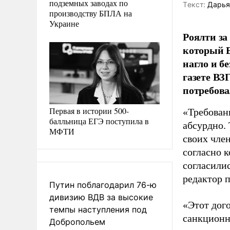
подземных заводах по
Tекст:
Дарья
производству БПЛА на
Украине
Роялти за
который Е
нагло и б
газете ВЗ
потребова
Первая в истории 500-
«Требован
балльница ЕГЭ поступила в
абсурдно. 
МФТИ
своих член
согласно к
согласилис
редактор 
Путин поблагодарил 76-ю
дивизию ВДВ за высокие
«Этот дого
темпы наступления под
санкционн
Добропольем