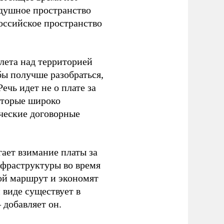
здушное пространство
оссийское пространство
олета над территорией
бы получше разобраться,
ечь идет не о плате за
оторые широко
ческие договорные
ает взимание платы за
фраструктуры во время
ой маршрут и экономят
 виде существует в
 добавляет он.