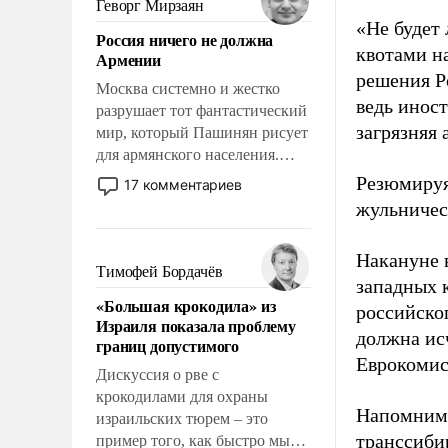
Геворг Мирзаян
означает многолетний период
«Не будет
Россия ничего не должна
уязвимости США, например,
квотами н
Армении
перед Китаем.
решения Р
Москва системно и жестко
ведь инос
разрушает тот фантастический
загрязняя
мир, который Пашинян рисует
для армянского населения.
Мир, где политические
Резюмируя
17 комментариев
прожекты будут безусловно
жульничес
оплачиваться за счет
российских
Накануне 
налогоплательщиков и где
Тимофей Бордачёв
западных 
Еревану за свои поступки не
«Большая крокодила» из
нужно отвечать.
российско
Израиля показала проблему
должна исч
границ допустимого
Еврокомис
Дискуссия о рве с
крокодилами для охраны
Напомним,
израильских тюрем – это
транссибир
пример того, как быстро мы