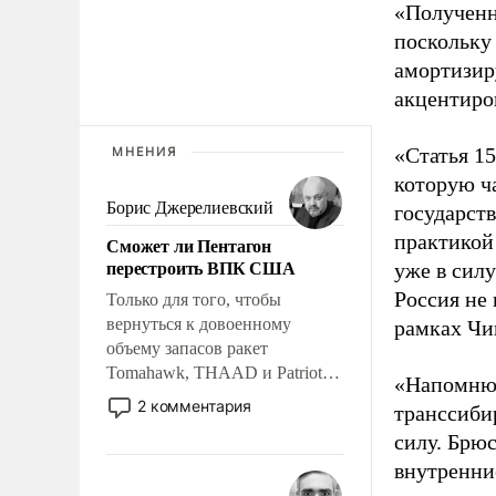
«Полученн
поскольку 
амортизир
акцентиро
«Статья 1
МНЕНИЯ
которую ч
Борис Джерелиевский
государст
практикой
Сможет ли Пентагон
перестроить ВПК США
уже в силу
Россия не
Только для того, чтобы
вернуться к довоенному
рамках Чи
объему запасов ракет
Tomahawk, THAAD и Patriot
«Напомню,
США потребуется более трех
2 комментария
транссиби
лет. Даже небольшая война с
силу. Брю
Ираном опустошила
внутренни
американские арсеналы.
Сложившаяся ситуация