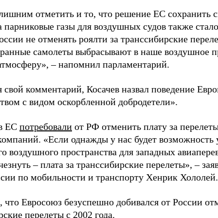
 лишним отметить и то, что решение ЕС сохранить 
а парниковые газы для воздушных судов также стал
оссии не отменять роялти за транссибирские переле
транные самолеты выбрасывают в наше воздушное п
 атмосферу», – напомнил парламентарий.
 свой комментарий, Косачев назвал поведение Евр
твом с видом оскорбленной добродетели».
в ЕС
потребовали
от РФ отменить плату за перелет
компаний. «Если однажды у нас будет возможность 
го воздушного пространства для западных авиаперев
езнуть – плата за транссибирские перелеты», – зая
сии по мобильности и транспорту Хенрик Хололей.
 что Евросоюз безуспешно добивался от России от
ские перелеты с 2002 года.