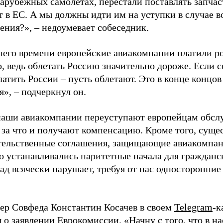
 зарубежных самолетах, перестали поставлять запча
т в ЕС. А мы должны идти им на уступки в случае в
ения?», – недоумевает собеседник.
него времени европейские авиакомпании платили ро
, ведь облетать Россию значительно дороже. Если с
латить России – пусть облетают. Это в конце концо
», – подчеркнул он.
наши авиакомпании переуступают европейцам обсл
 за что и получают компенсацию. Кроме того, суще
ельственные соглашения, защищающие авиакомпан
о устанавливались паритетные начала для гражданс
ад всячески нарушает, требуя от нас односторонние
ер Совфеда Константин Косачев в своем
Telegram
-к
 о заявлении Еврокомиссии. «Начну с того, что в н