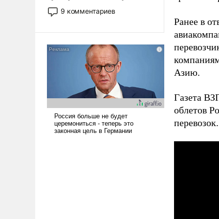
двигаемся по пути
9 комментариев
революционных изменений.
Ранее в о
То, что несколько лет назад
авиакомпа
было образом для
перевозчи
псевдонаучной фантастики,
компаниям
стало всерьез обсуждаемой
Азию.
идеей.
Газета В
облетов Р
перевозок.