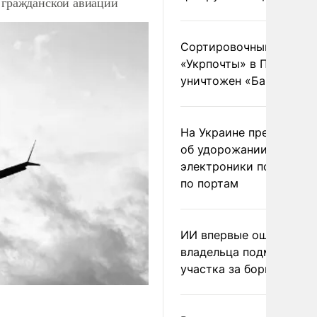
в гражданской авиации
Сортировочный пункт
«Укрпочты» в Павлогра
уничтожен «Бандероль
На Украине предупреди
об удорожании китайс
электроники после уда
по портам
ИИ впервые оштрафова
владельца подмосковн
участка за борщевик