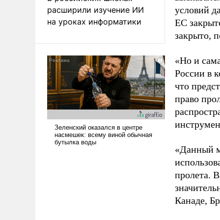
условий д
расширили изучение ИИ
на уроках информатики
ЕС закрыт
закрыто, п
«Но и сама
России в 
что предст
право про
распростр
инструмен
«Данный м
использов
пролета. 
значитель
Канаде, Бр