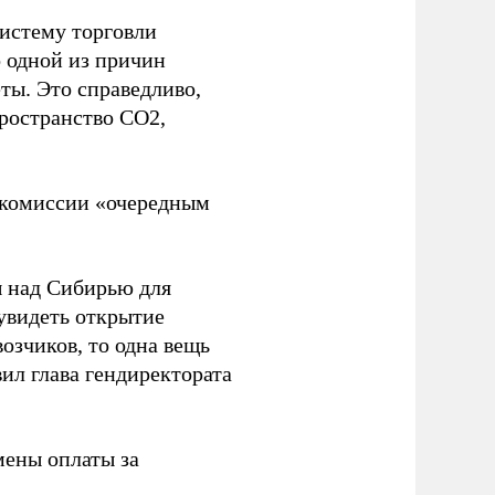
систему торговли
о одной из причин
ты. Это справедливо,
ространство СО2,
окомиссии «очередным
ы над Сибирью для
увидеть открытие
озчиков, то одна вещь
вил глава гендиректората
мены оплаты за