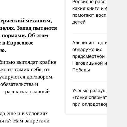
Россияне рассказали,
какие книги и фильмы
помогают воспитывать
мерческий механизм,
детей
целях. Запад пытается
 нормами. Об этом
е в Евросоюзе
Альпинист допустил
ью.
обнаружение
предсмертной записки
ибирью выглядят крайне
Наговицыной на пике
ко от самих себя, от
Победы
гулируются договором,
обязательства и
Ученые разрушили миф
 – рассказал главный
«гонке сперматозоидов
при оплодотворении
да еще и в условиях
нять? Нам запретили