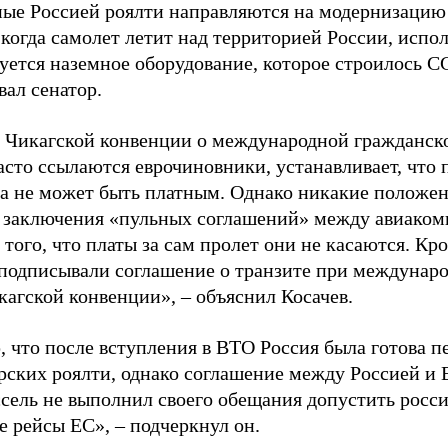
ые Россией роялти направляются на модернизацию
когда самолет летит над территорией России, испол
уется наземное оборудование, которое строилось С
вал сенатор.
5 Чикагской конвенции о международной гражданско
асто ссылаются еврочиновники, устанавливает, что 
ва не может быть платным. Однако никакие положен
 заключения «пульных соглашений» между авиако
 того, что платы за сам пролет они не касаются. Кр
 подписывали соглашение о транзите при междунаро
кагской конвенции», – объяснил Косачев.
 что после вступления в ВТО Россия была готова п
рских роялти, однако соглашение между Россией и Е
ссель не выполнил своего обещания допустить росс
е рейсы ЕС», – подчеркнул он.