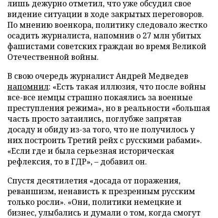
лишь дежурно отметил, что уже обсудил свое
видение ситуации в ходе закрытых переговоров.
По мнению военкора, политику следовало жестко
осадить журналиста, напомнив о 27 млн убитых
фашистами советских граждан во время Великой
Отечественной войны.
В свою очередь журналист Андрей Медведев
напомнил
: «Есть такая иллюзия, что после войны
все-все немцы страшно покаялись за военные
преступления режима», но в реальности «большая
часть просто затаились, поглубже запрятав
досаду и обиду из-за того, что не получилось у
них построить Третий рейх с русскими рабами».
«Если где и была серьезная историческая
рефлексия, то в ГДР», – добавил он.
Спустя десятилетия «досада от поражения,
реваншизм, ненависть к презренным русским
только росли». «Они, политики немецкие и
бизнес, улыбались и думали о том, когда смогут