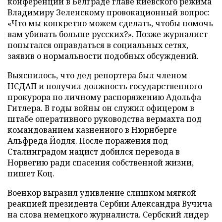
конференции в Белграде главе киевского режима
Владимиру Зеленскому провокационный вопрос:
«Что мы конкретно можем сделать, чтобы помочь
вам убивать больше русских?». Позже журналист
попытался оправдаться в социальных сетях,
заявив о нормальности подобных обсуждений.
Выяснилось, что дед репортера был членом
НСДАП и получил должность государственного
прокурора по личному распоряжению Адольфа
Гитлера. В годы войны он служил офицером в
штабе оперативного руководства вермахта под
командованием казненного в Нюрнберге
Альфреда Йодля. После поражения под
Сталинградом нацист добился перевода в
Норвегию ради спасения собственной жизни,
пишет Коц.
Военкор выразил удивление слишком мягкой
реакцией президента Сербии Александра Вучича
на слова немецкого журналиста. Сербский лидер