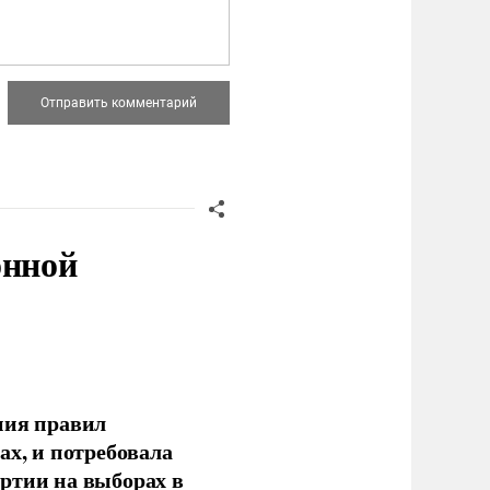
онной
ния правил
ах, и потребовала
ртии на выборах в