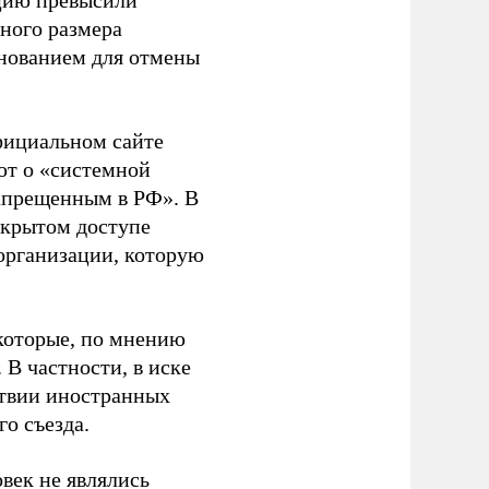
ацию превысили
ного размера
основанием для отмены
фициальном сайте
ют о «системной
апрещенным в РФ». В
ткрытом доступе
организации, которую
которые, по мнению
В частности, в иске
тствии иностранных
о съезда.
век не являлись