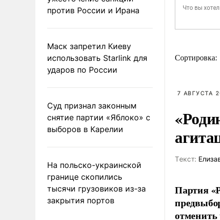
против России и Ирана
Маск запретил Киеву
использовать Starlink для
Сортировка:
ударов по России
7 АВГУСТА 2
Суд признал законным
«Роди
снятие партии «Яблоко» с
выборов в Карелии
агита
Tекст:
Елиза
На польско-украинской
границе скопились
Партия «Р
тысячи грузовиков из-за
закрытия портов
предвыбор
отменить 