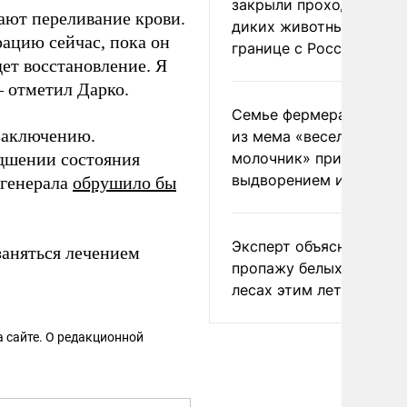
закрыли проходы для
лают переливание крови.
диких животных на
рацию сейчас, пока он
границе с Россией
дет восстановление. Я
 – отметил Дарко.
Семье фермера Уолкер
заключению.
из мема «веселый
дшении состояния
молочник» пригрозили
выдворением из Росси
 генерала
обрушило бы
Эксперт объяснил
заняться лечением
пропажу белых грибов 
лесах этим летом
 сайте. О редакционной