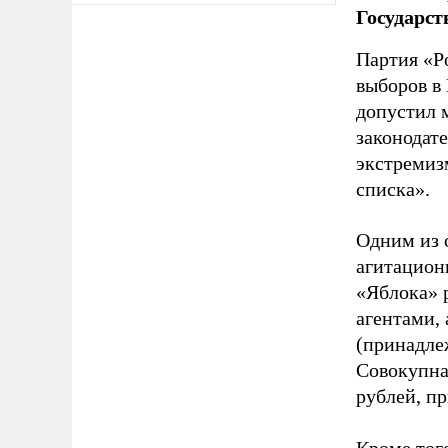
Государст
Партия «Р
выборов в
допустил 
законодат
экстремиз
списка».
Одним из 
агитацион
«Яблока» 
агентами,
(принадле
Совокупная
рублей, пр