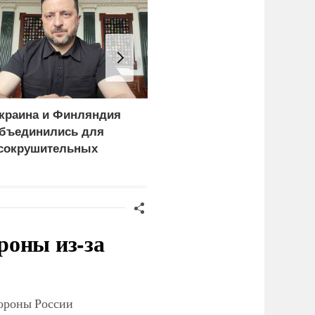
краина и Финляндия
Пощечина всей системе
бъединились для
правосудия: что
сокрушительных
натворил сын
анкций" против России
украинского олигарха
роны из-за
тороны России