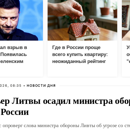
зал взрыв в
Где в России проще
У
 Появилась
всего купить квартиру:
о
Зеленским
неожиданный рейтинг
"
с
026, 08:35 •
НОВОСТИ ДНЯ
ер Литвы осадил министра обо
 России
 опроверг слова министра обороны Ливты об угрозе со с