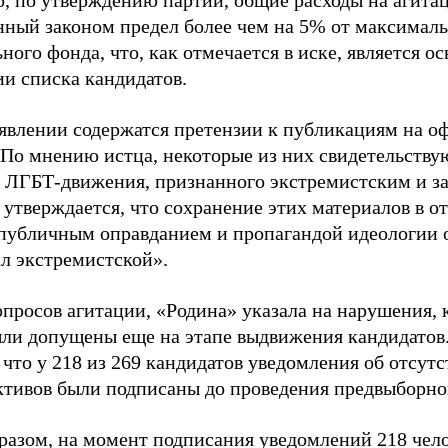
о, по утверждению партии, общие расходы на агит
нный законом предел более чем на 5% от максималь
ного фонда, что, как отмечается в иске, является 
ии списка кандидатов.
аявлении содержатся претензии к публикациям на о
 По мнению истца, некоторые из них свидетельству
 ЛГБТ-движения, признанного экстремистским и з
 утверждается, что сохранение этих материалов в о
«публичным оправданием и пропагандой идеологии 
ал экстремистской».
просов агитации, «Родина» указала на нарушения, 
ыли допущены еще на этапе выдвижения кандидатов. 
 что у 218 из 269 кандидатов уведомления об отсу
активов были подписаны до проведения предвыборног
разом, на момент подписания уведомлений 218 чело