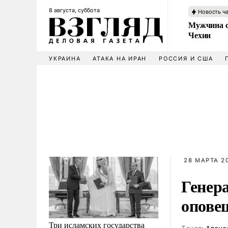
8 августа, суббота
Новость ч
Мужчина с
Чехии
УКРАИНА
АТАКА НА ИРАН
РОССИЯ И США
28 МАРТА 20
Генер
опове
Три исламских государства