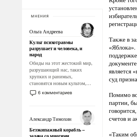
Кроме тог
установле
избиратель
МНЕНИЯ
регистрац
Ольга Андреева
Также в з
Культ психотравмы
«Яблока».
разрушает и человека, и
народ
поддержке
документе
Обиды на этот жестокий мир,
разрушающий нас, таких
является 
хрупких и ранимых,
суд призн
становятся новым культом,
постепенно вытесняя и
6 комментариев
Помимо во
отменяя традиционное
партии, б
требование к человеку – быть
говорится,
мужественным и твердым под
ударами судьбы, брать на себя
счетов и 
Александр Тимохин
ответственность, помогать
Безэкипажный корабль –
слабым, идти вперед и
«Таким об
задача со многими