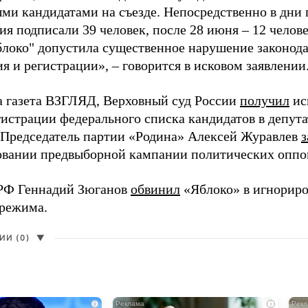
ми кандидатами на съезде. Непосредственно в дни 
я подписали 39 человек, после 28 июня – 12 челов
блоко" допустила существенное нарушение законода
 и регистрации», – говорится в исковом заявлении
а газета ВЗГЛЯД, Верховный суд России
получил
ис
гистрации федерального списка кандидатов в депут
 Председатель партии «Родина» Алексей Журавлев
з
вании предвыборной кампании политических оппо
РФ Геннадий Зюганов
обвинил
«Яблоко» в игнорир
 режима.
И (0)
▼
i
i