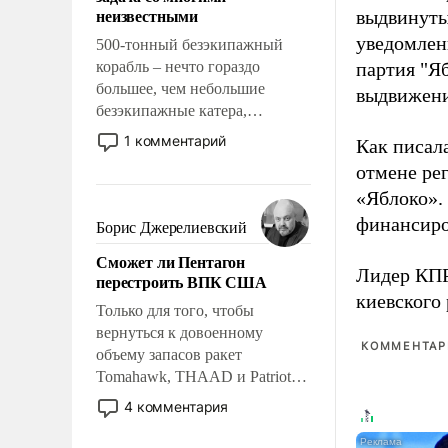
адаптироваться.
неизвестными
выдвинуты
уведомлени
500-тонный безэкипажный
корабль – нечто гораздо
партия "Я
большее, чем небольшие
выдвижения
безэкипажные катера,
применение которых уже
1 комментарий
Как писал
стало обыденностью. Задача по
отмене ре
созданию такого корабля очень
«Яблоко».
сложна и амбициозна. Однако
и ее реализация радикально
финансиро
Борис Джерелиевский
поднимет наши боевые
Сможет ли Пентагон
возможности.
Лидер КП
перестроить ВПК США
киевского
Только для того, чтобы
вернуться к довоенному
КОММЕНТАРИ
объему запасов ракет
Tomahawk, THAAD и Patriot
США потребуется более трех
4 комментария
лет. Даже небольшая война с
Ираном опустошила