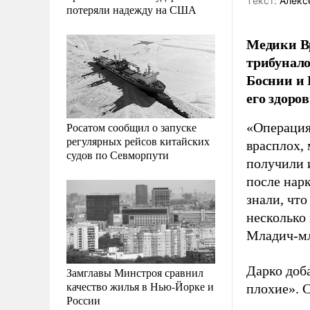
Tекст:
Алекс
потеряли надежду на США
Медики Вр
трибунал
Боснии и 
его здоро
Росатом сообщил о запуске
«Операция 
регулярных рейсов китайских
врасплох, 
судов по Севморпути
получили 
после нар
знали, что
несколько 
Младич-мл
Дарко доба
Замглавы Минстроя сравнил
качество жилья в Нью-Йорке и
плохие». С
России