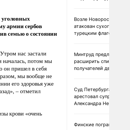
я уголовных
Возле Новороссийска
у армии сербов
атакован сухогруз под
тив семью о состоянии
турецким флагом
 Утром нас застали
Минтруд предложил
я началась, потом мы
расширить список
о он пришел в себя
получателей двух пенс
бразом, мы вообще не
янии его здоровья уже
Суд Петербурга заочно
азад», – отметил
арестовал супругу
Александра Невзорова
лизы крови «очень
Финские пограничники