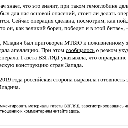
ч знает, что это значит, при таком гемоглобине де
был для нас основой опасений, стоит ли делать опе
тся. Сейчас операция сделана, посмотрим, как пой
то он, как великий борец, победит и в этой битве»,
, Младич был приговорен МТБЮ к пожизненному 
дала апелляцию. При этом
сообщалось
о резком уху
генерала. Газета ВЗГЛЯД указывала, что оправдание
ескую конструкцию стран Запада.
 2019 года российская сторона
выразила
готовность 
Младича.
омментировать материалы газеты ВЗГЛЯД,
зарегистрировавшись
на
отношению к комментариям читайте
здесь
.