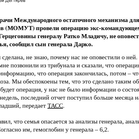
ей Дегтярев
ачи Международного остаточного механизма дл
ов (МОМУТ) провели операцию экс-командующем
Герцеговины генералу Ратко Младичу, не оповес
вья, сообщил сын генерала Дарко.
сделана, не знаю, почему нас не оповестили о ней.
мне позвонили из трибунала и сказали, что операци
информацию, что операция закончилась, потом – чт
коза. Мы обеспокоены тем, что это сделано таким о
 будет операция, у нас не было информации о состо
недель, последний отчет поступил больше месяца н
адший, передает
ТАСС
.
вил, что семья опасается за анализы генерала, ана
огласно им, гемоглобин у генерала ­– 6,2.