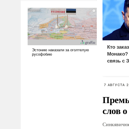
американские арсеналы.
Сложившаяся ситуация
означает многолетний период
уязвимости США, например,
перед Китаем.
Кто зака
Монако?
связь с 
7 АВГУСТА 2
Премь
слов о
Синкявичюс