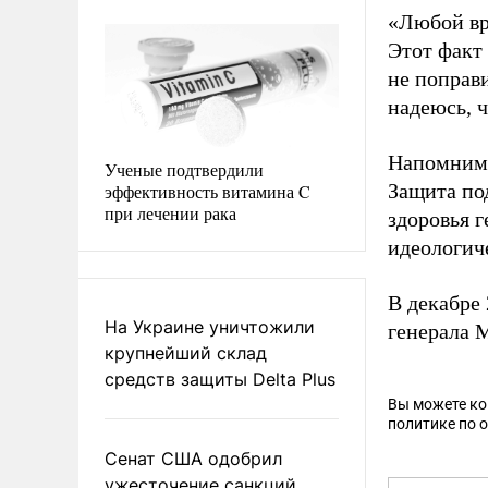
«Любой вра
Этот факт 
не поправи
надеюсь, ч
Напомним
Ученые подтвердили
Защита по
эффективность витамина C
при лечении рака
здоровья 
идеологич
В декабре
На Украине уничтожили
генерала 
крупнейший склад
средств защиты Delta Plus
Вы можете к
политике по 
Сенат США одобрил
ужесточение санкций