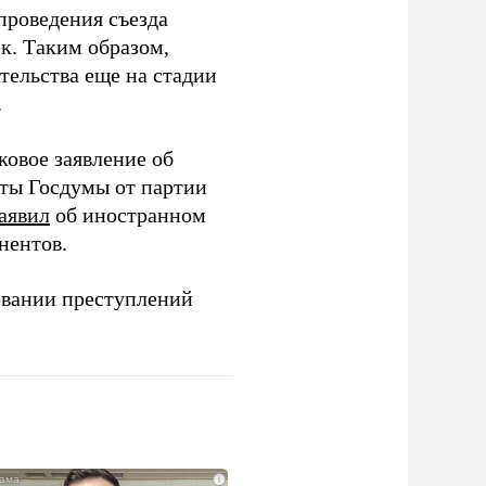
проведения съезда
ек. Таким образом,
тельства еще на стадии
.
ковое заявление об
аты Госдумы от партии
аявил
об иностранном
нентов.
овании преступлений
i