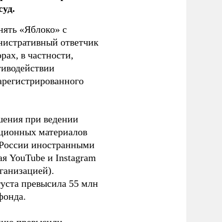
уд.
нять «Яблоко» с
инистративный ответчик
ах, в частности,
тиводействии
зарегистрированного
шения при ведении
ационных материалов
в России иностранными
я YouTube и Instagram
ганизацией).
густа превысила 55 млн
фонда.