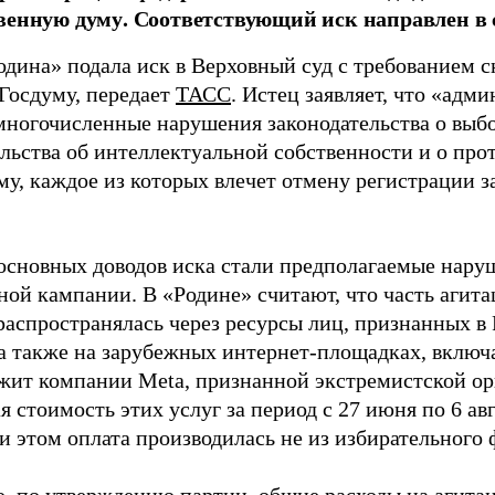
венную думу. Соответствующий иск направлен в с
одина» подала иск в Верховный суд с требованием с
 Госдуму, передает
ТАСС
. Истец заявляет, что «адм
многочисленные нарушения законодательства о выбор
ельства об интеллектуальной собственности и о про
му, каждое из которых влечет отмену регистрации 
основных доводов иска стали предполагаемые нару
ной кампании. В «Родине» считают, что часть агит
распространялась через ресурсы лиц, признанных 
 а также на зарубежных интернет-площадках, включа
жит компании Meta, признанной экстремистской ор
 стоимость этих услуг за период с 27 июня по 6 ав
и этом оплата производилась не из избирательного 