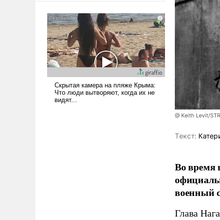
сложна и амбициозна. Однако
и ее реализация радикально
поднимет наши боевые
возможности.
@ Keith Levit/ST
Tекст:
Катер
Во время 
официальн
военный с
Глава Наг