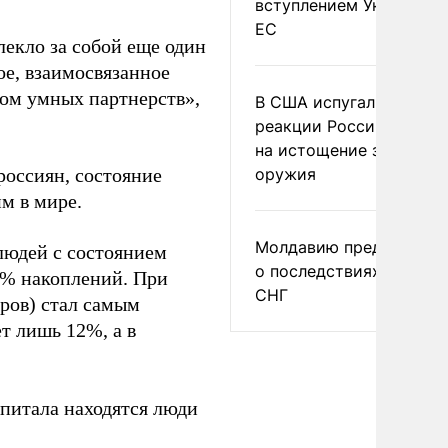
вступлением Украины в
ЕС
екло за собой еще один
ое, взаимосвязанное
вом умных партнерств»,
В США испугались
реакции России и Кита
на истощение запасов
россиян, состояние
оружия
м в мире.
Молдавию предупреди
людей с состоянием
о последствиях выхода
55% накоплений. При
СНГ
аров) стал самым
т лишь 12%, а в
апитала находятся люди