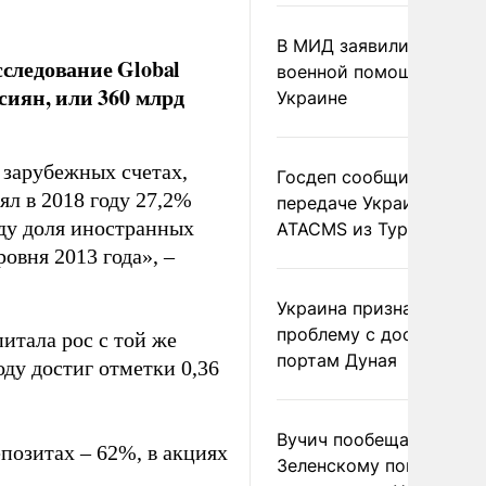
В МИД заявили о прямо
следование Global
военной помощи Румы
ссиян, или 360 млрд
Украине
 зарубежных счетах,
Госдеп сообщил о
ял в 2018 году 27,2%
передаче Украине раке
оду доля иностранных
ATACMS из Турции
овня 2013 года», –
Украина признала
проблему с доступом к
итала рос с той же
портам Дуная
оду достиг отметки 0,36
Вучич пообещал
позитах – 62%, в акциях
Зеленскому помочь со