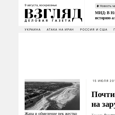
9 августа, воскресенье
Новость ч
МИД: В НА
историю а
УКРАИНА
АТАКА НА ИРАН
РОССИЯ И США
15 ИЮЛЯ 201
Почти
на за
Жара и обмеление рек жестко