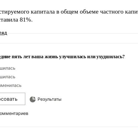
стируемого капитала в общем объеме частного капит
ставила 81%.
ЛЯД
едние пять лет ваша жизнь улучшилась или ухудшилась?
шилась
шилась
зменилась
осовать
Результаты
комментариев