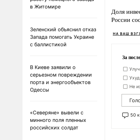
в Житомире
Доля инве
России со
Зеленский объяснил отказ
НА ВАШ ВЗГ
Запада помогать Украине
с баллистикой
За посл
В Киеве заявили о
Улуч
серьезном повреждении
Ухуд
порта и энергообъектов
Не и
Одессы
Гол
«Северяне» вывели с
50 
минного поля пленных
российских солдат