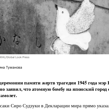
RKHL/Global Look Press
ина Туманова
церемонии памяти жертв трагедии 1945 года мэр
о заявил, что атомную бомбу на японский город
амолет.
асаки Сиро Судзуки в Декларации мира прямо указа