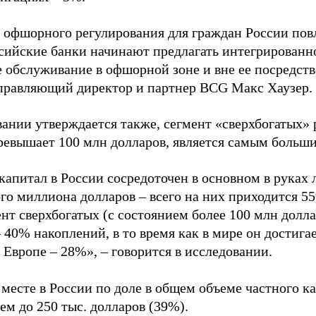
 офшорного регулирования для граждан России повл
ссийские банки начинают предлагать интегрированн
е обслуживание в офшорной зоне и вне ее посредст
управляющий директор и партнер BCG Макс Хаузер.
вании утверждается также, сегмент «сверхбогатых» 
ревышает 100 млн долларов, является самым больши
капитал в России сосредоточен в основном в руках 
ого миллиона долларов – всего на них приходится 
нт сверхбогатых (с состоянием более 100 млн долл
40% накоплений, в то время как в мире он достигае
Европе – 28%», – говорится в исследовании.
 месте в России по доле в общем объеме частного к
ем до 250 тыс. долларов (39%).