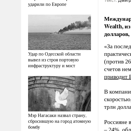
Tекст:
Дмитр
ударили по Европе
Междунар
Wealth, и
долларов,
«За послед
Удар по Одесской области
практичес
вывел из строя портовую
(против 26
инфраструктуру и мост
счетов нем
приводит
В компани
скоростью,
трлн долла
Мэр Нагасаки назвал страну,
сбросившую на город атомную
Россияне в
бомбу
– 24%, об