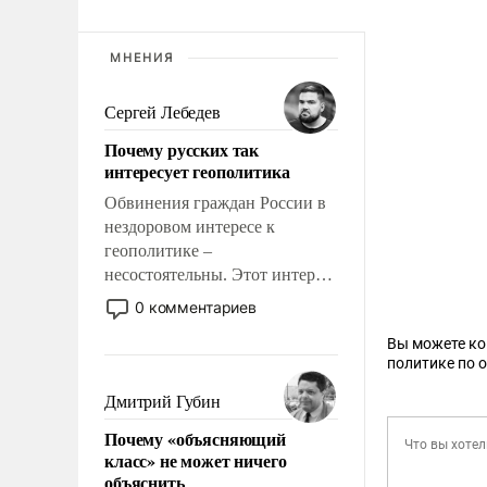
МНЕНИЯ
Сергей Лебедев
Почему русских так
интересует геополитика
Обвинения граждан России в
нездоровом интересе к
геополитике –
несостоятельны. Этот интерес
рационален и прагматичен. Он
0 комментариев
обусловлен тысячелетним
Вы можете к
опытом выживания в крайне
политике по 
непростых условиях и
фундаментальным знанием,
Дмитрий Губин
что мировая политика имеет
Почему «объясняющий
свойство заявляться на порог
класс» не может ничего
нашего дома.
объяснить