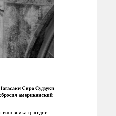
 Нагасаки Сиро Судзуки
 сбросил американский
л виновника трагедии