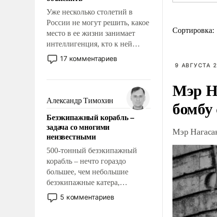
Уже несколько столетий в
России не могут решить, какое
Сортировка:
место в ее жизни занимает
интеллигенция, кто к ней
принадлежит, а кого из нее
17 комментариев
исключили с правом
9 АВГУСТА 2
восстановления и без оного. И
Мэр Н
чем она отличается от просто
образованных людей. Иногда
Александр Тимохин
бомбу
казалось, что эти вопросы
Безэкипажный корабль –
решены раз и навсегда, но –
задача со многими
нет, не решены.
Мэр Нагаса
неизвестными
500-тонный безэкипажный
корабль – нечто гораздо
большее, чем небольшие
безэкипажные катера,
применение которых уже
5 комментариев
стало обыденностью. Задача по
созданию такого корабля очень