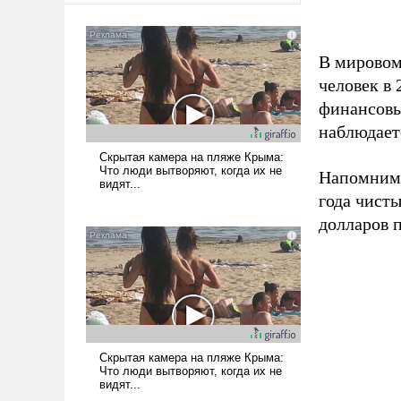
В мировом
человек в 
финансовы
наблюдает
Напомним,
года чист
долларов 