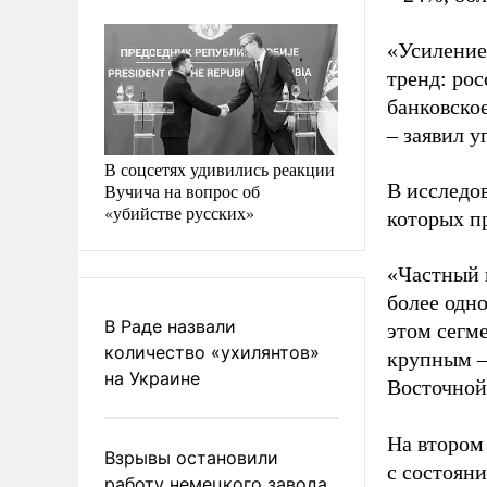
«Усиление
тренд: ро
банковско
– заявил 
В соцсетях удивились реакции
В исследо
Вучича на вопрос об
«убийстве русских»
которых п
«Частный 
более одн
В Раде назвали
этом сегме
количество «ухилянтов»
крупным – 
на Украине
Восточной 
На втором
Взрывы остановили
с состояни
работу немецкого завода