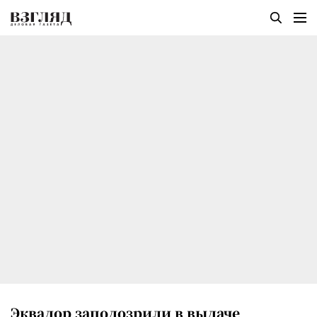
Эквадор заподозрили в выдаче