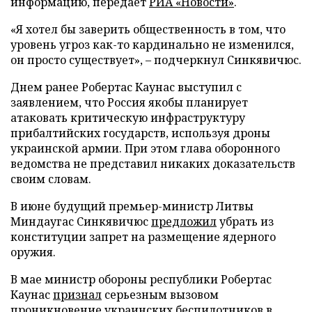
информацию, передает
РИА «Новости»
.
«Я хотел бы заверить общественность в том, что
уровень угроз как-то кардинально не изменился,
он просто существует», – подчеркнул Синкявичюс.
Днем ранее Робертас Каунас выступил с
заявлением, что Россия якобы планирует
атаковать критическую инфраструктуру
прибалтийских государств, используя дроны
украинской армии. При этом глава оборонного
ведомства не представил никаких доказательств
своим словам.
В июне будущий премьер-министр Литвы
Миндаугас Синкявичюс
предложил
убрать из
конституции запрет на размещение ядерного
оружия.
В мае министр обороны республики Робертас
Каунас
признал
серьезным вызовом
проникновение украинских беспилотников в