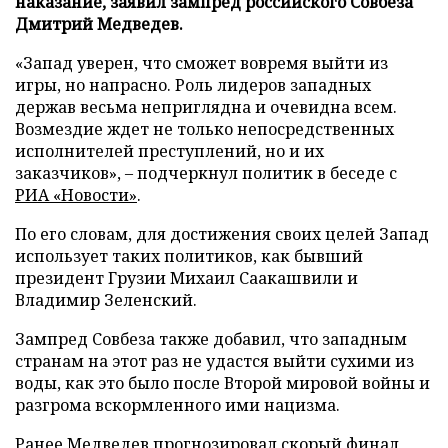
наказание, заявил зампред российского Совбеза
Дмитрий Медведев.
«Запад уверен, что сможет вовремя выйти из
игры, но напрасно. Роль лидеров западных
держав весьма неприглядна и очевидна всем.
Возмездие ждет не только непосредственных
исполнителей преступлений, но и их
заказчиков», – подчеркнул политик в беседе с
РИА «Новости»
.
По его словам, для достижения своих целей Запад
использует таких политиков, как бывший
президент Грузии Михаил Саакашвили и
Владимир Зеленский.
Зампред Совбеза также добавил, что западным
странам на этот раз не удастся выйти сухими из
воды, как это было после Второй мировой войны и
разгрома вскормленного ими нацизма.
Ранее Медведев
прогнозировал
скорый финал