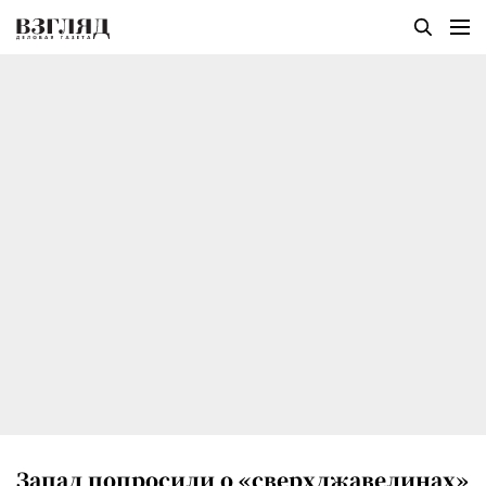
Запад попросили о «сверхджавелинах»