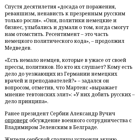
Спустя десятилетия «досада от поражения,
реваншизм, ненависть к презренным русским
только росли». «Они, политики немецкие и
бизнес, улыбались и думали о том, когда смогут
нам отомстить. Ресентимент – это часть
немецкого политического кода», – продолжил
Медведев.
«Есть немало немцев, которые в ужасе от своей
прессы, политиков. Но кто их слушает? Кому есть
дело до уезжающих из Германии немецких
врачей и преподавателей?» – задался он
вопросом, отметив, что Мартенс «выражает
мнение тевтонских элит»: «У них добить русских –
дело принципа».
Ранее президент Сербии Александр Вучич
опроверг
обсуждение военного сотрудничества с
Владимиром Зеленским в Белграде.
Жители сербской столицы
устроили
акцию