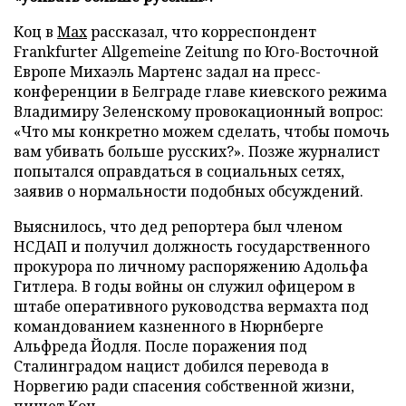
Коц в
Мах
рассказал, что корреспондент
Frankfurter Allgemeine Zeitung по Юго-Восточной
Европе Михаэль Мартенс задал на пресс-
конференции в Белграде главе киевского режима
Владимиру Зеленскому провокационный вопрос:
«Что мы конкретно можем сделать, чтобы помочь
вам убивать больше русских?». Позже журналист
попытался оправдаться в социальных сетях,
заявив о нормальности подобных обсуждений.
Выяснилось, что дед репортера был членом
НСДАП и получил должность государственного
прокурора по личному распоряжению Адольфа
Гитлера. В годы войны он служил офицером в
штабе оперативного руководства вермахта под
командованием казненного в Нюрнберге
Альфреда Йодля. После поражения под
Сталинградом нацист добился перевода в
Норвегию ради спасения собственной жизни,
пишет Коц.