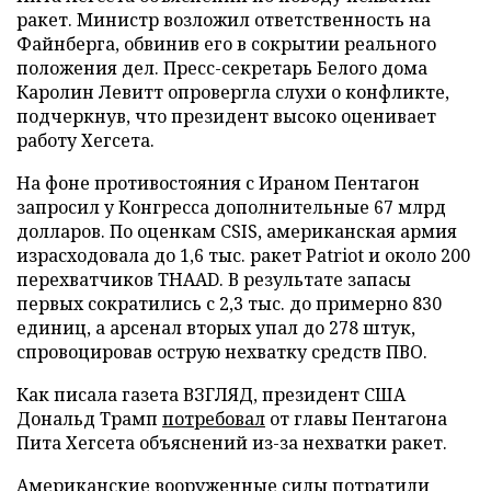
ракет. Министр возложил ответственность на
Файнберга, обвинив его в сокрытии реального
положения дел. Пресс-секретарь Белого дома
Каролин Левитт опровергла слухи о конфликте,
подчеркнув, что президент высоко оценивает
работу Хегсета.
На фоне противостояния с Ираном Пентагон
запросил у Конгресса дополнительные 67 млрд
долларов. По оценкам CSIS, американская армия
израсходовала до 1,6 тыс. ракет Patriot и около 200
перехватчиков THAAD. В результате запасы
первых сократились с 2,3 тыс. до примерно 830
единиц, а арсенал вторых упал до 278 штук,
спровоцировав острую нехватку средств ПВО.
Как писала газета ВЗГЛЯД, президент США
Дональд Трамп
потребовал
от главы Пентагона
Пита Хегсета объяснений из-за нехватки ракет.
Американские вооруженные силы
потратили