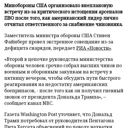
Минобороны США организовало внеплановую
встречу из-за критического истощения арсеналов
ПВО после того, как американский лидер лично
отчитал ответственного за снабжение чиновника.
Заместитель министра обороны США Стивен
Файнберг провел экстренное совещание из-за
дефицита снарядов, передает
РИА «Новости»
.
«Второй в цепочке руководства министерства
обороны человек срочно собрал высших чинов по
военным и оборонным закупкам на встречу в
пятницу вечером, чтобы обсудить пути быстрого
реагирования на недостатку американских
боеприпасов, - после того как он получил гневный
звонок от президента Дональда Трампа», –
сообщает канал NBC.
Газета Washington Post уточняет, что Дональд
Трамп потребовал от руководителя Пентагона
Пита Хегсета объяснений по поводу нехватки