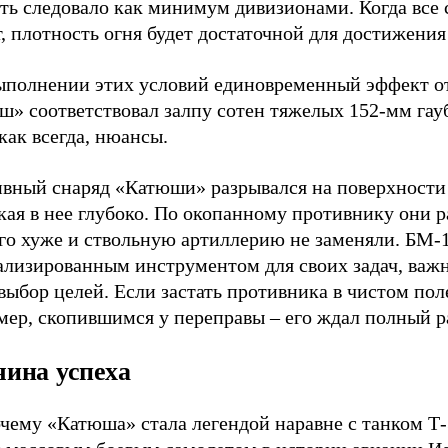
ть следовало как минимум дивизионами. Когда все 
, плотность огня будет достаточной для достижения
ыполнении этих условий единовременный эффект о
ш» соответствовал залпу сотен тяжелых 152-мм гау
как всегда, нюансы.
ивный снаряд «Катюши» разрывался на поверхности 
кая в нее глубоко. По окопанному противнику они 
го хуже и ствольную артиллерию не заменяли. БМ-
ализированным инструментом для своих задач, важ
выбор целей. Если застать противника в чистом пол
мер, скопившимся у переправы – его ждал полный р
ина успеха
чему «Катюша» стала легендой наравне с танком Т-