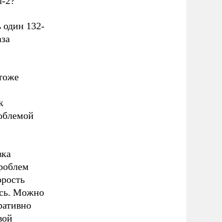
л-2?
 один 132-
аза
тоже
к
роблемой
вка
проблем
орость
ась. Можно
ративно
вой