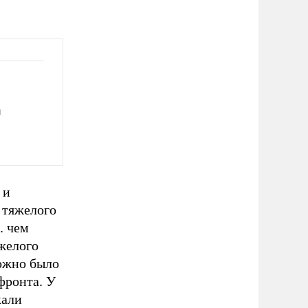
и
 и
 тяжелого
. чем
желого
можно было
фронта. У
кали