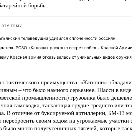
батарейной борьбы.
 ЭТУ ТЕМУ
альянский телеведущий удивился сплоченности россиян
здатель РСЗО «Катюша» раскрыл секрет победы Красной Арми
чему Красная армия отказывалась от уникальных видов оружия
о тактического преимущества, «Катюши» обладали
ивным – что было намного серьезнее. Шасси в виде
советской промышленности) грузовика было дешевле
чная самоходка, таскающая орудие среднего или тя
ра. В отличие от буксируемой артиллерии, БМ-13 
о перебросить своим ходом на угрожаемые участки 
в было много полугусеничных тягачей, которые тас