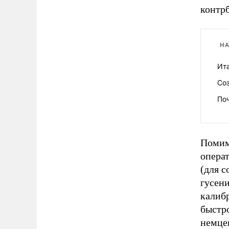
контр
НА
Ит
Со
По
Помим
операт
(для 
гусени
калиб
быстр
немце