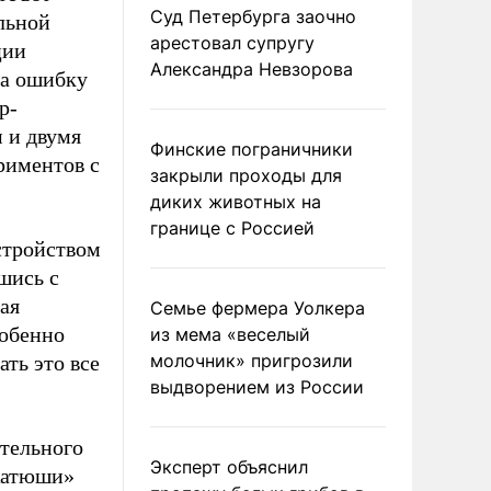
Суд Петербурга заочно
льной
арестовал супругу
ции
Александра Невзорова
за ошибку
р-
м и двумя
Финские пограничники
риментов с
закрыли проходы для
диких животных на
границе с Россией
стройством
шись с
ая
Семье фермера Уолкера
собенно
из мема «веселый
молочник» пригрозили
ть это все
выдворением из России
ительного
Эксперт объяснил
«Катюши»