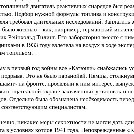
отопливный двигатель реактивных снарядов был реа
стью. Подбор нужной формулы топлива и конструк
еля требовал длительных исследований. Заплатить 
 было жизнью – как, например, германский инжене
ик Рейнхольд Тилинг. Его лаборатория вместе с ни
иками в 1933 году взлетела на воздух в ходе экспе
ым топливом.
му в первый год войны все «Катюши» снабжались у
 подрыва. Это не было паранойей. Немцы, столкнув
шами» на фронте, проявляли к ним интерес, выпуск
зы о тщательной охране захваченных установок и о
ов. Отдельно была обозначена необходимость переда
и соответствующим специалистам.
нечно, никакие меры секретности не могли дать дл
та в условиях котлов 1941 года. Неповрежденные 