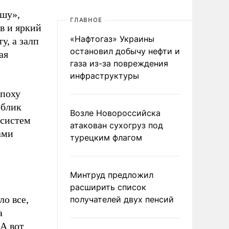
юшу»,
ГЛАВНОЕ
в и яркий
«Нафтогаз» Украины
у, а залп
остановил добычу нефти и
ая
газа из-за повреждения
инфраструктуры
эпоху
облик
Возле Новороссийска
 систем
атакован сухогруз под
ами
турецким флагом
и
Минтруд предложил
расширить список
о все,
получателей двух пенсий
а
 А вот