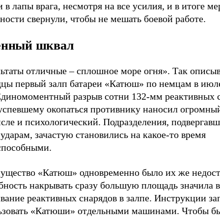
 в лапы врага, несмотря на все усилия, и в итоге м
ности свернули, чтобы не мешать боевой работе.
енный шквал
льтаты отличные – сплошное море огня». Так описы
дцы первый залп батареи «Катюш» по немцам в июл
 Единомоментный разрыв сотни 132-мм реактивных 
 успевшему окопаться противнику наносил огромный
исле и психологический. Подразделения, подвергав
ударам, зачастую становились на какое-то время
способными.
ущество «Катюш» одновременно было их же недост
бность накрывать сразу большую площадь значила 
ивание реактивных снарядов в залпе. Инструкции з
ьзовать «Катюши» отдельными машинами. Чтобы бы