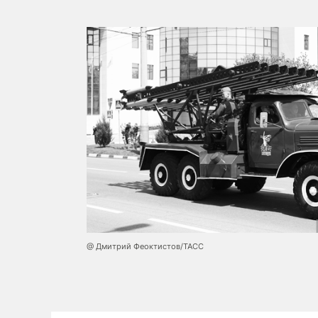
@ Дмитрий Феоктистов/ТАСС