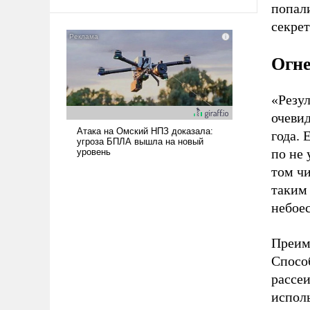
попали
секрет
Огн
«Резу
очеви
года.
по не
том ч
таким 
небое
Преим
Спосо
рассе
испол