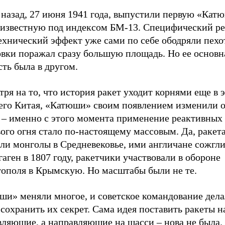
 назад, 27 июня 1941 года, выпустили первую «Кат
 известную под индексом БМ-13. Специфический ре
хнический эффект уже сами по себе ободряли пехот
овки поражал сразу большую площадь. Но ее основн
ть была в другом.
ря на то, что история ракет уходит корнями еще в 
его Китая, «Катюши» своим появлением изменили 
 – именно с этого момента применение реактивных
ого огня стало по-настоящему массовым. Да, ракет
яли монголы в Средневековье, ими англичане сожгл
аген в 1807 году, ракетчики участвовали в обороне
тополя в Крымскую. Но масштабы были не те.
и» меняли многое, и советское командование делал
сохранить их секрет. Сама идея поставить ракеты н
вляющие, а направляющие на шасси – нова не была.