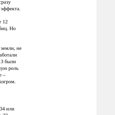
сразу
 эффекта.
т 12
биц. Но
земли, не
работали
13 были
ную роль
е –
азгром.
34 или