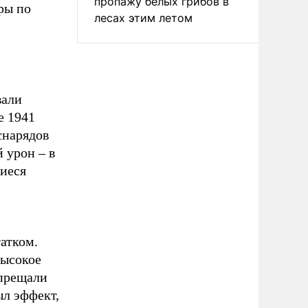
пропажу белых грибов в
еры по
лесах этим летом
вали
е 1941
снарядов
 урон – в
шиеся
атком.
высокое
апрещали
л эффект,