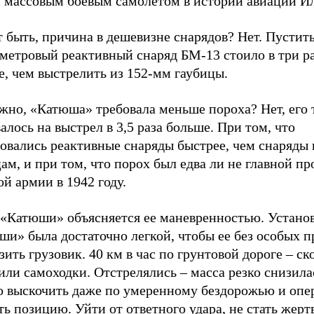
 массовым боевым самолетом в истории авиации И
быть, причина в дешевизне снарядов? Нет. Пустить
метровый реактивный снаряд БМ-13 стоило в три р
, чем выстрелить из 152-мм гаубицы.
жно, «Катюша» требовала меньше пороха? Нет, его 
алось на выстрел в 3,5 раза больше. При том, что
овались реактивные снаряды быстрее, чем снаряды 
ам, и при том, что порох был едва ли не главной п
й армии в 1942 году.
 «Катюши» объясняется ее маневренностью. Устано
ши» была достаточно легкой, чтобы ее без особых 
зить грузовик. 40 км в час по грунтовой дороге – ск
или самоходки. Отстрелялись – масса резко снизил
о выскочить даже по умеренному бездорожью и опе
ь позицию. Уйти от ответного удара, не стать жерт