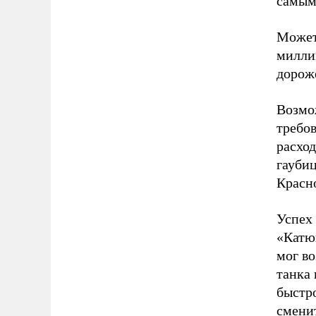
самым
Может 
милли
дороже
Возмо
требов
расход
гаубиц
Красно
Успех
«Катю
мог во
танка 
быстр
сменит