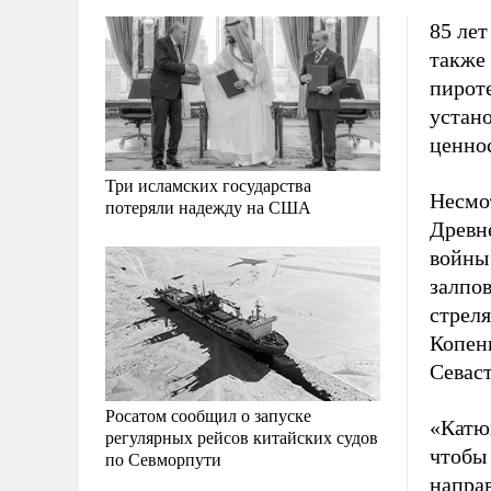
85 лет
также
пироте
устан
ценнос
Три исламских государства
Несмот
потеряли надежду на США
Древн
войны
залпов
стрел
Копенг
Севас
Росатом сообщил о запуске
«Катюш
регулярных рейсов китайских судов
чтобы 
по Севморпути
напра