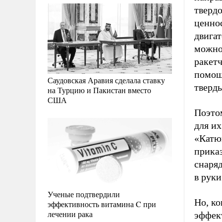
тверд
ценно
двигат
можно
ракетч
помощн
Саудовская Аравия сделала ставку
тверд
на Турцию и Пакистан вместо
США
Поэто
для их
«Катю
прика
снаряд
в рук
Ученые подтвердили
Но, ко
эффективность витамина C при
лечении рака
эффек