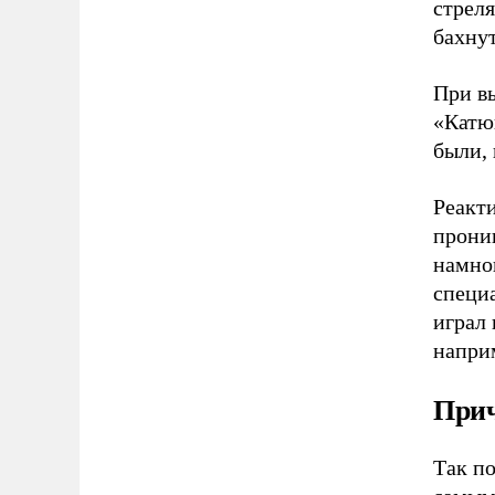
стреля
бахнут
При в
«Катю
были, 
Реакт
прони
намно
специ
играл 
напри
Прич
Так по