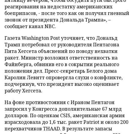
пятницу вечером, чтобы обсудить пути быстрого
реагирования на недостатку американских
боеприпасов, - после того как он получил гневный
звонок от президента Дональда Трампа», –
сообщает канал NBC.
Газета Washington Post уточняет, что Дональд
Трамп потребовал от руководителя Пентагона
Пита Хегсета объяснений по поводу нехватки
ракет. Министр возложил ответственность на
Файнберга, обвинив его в сокрытии реального
положения дел. Пресс-секретарь Белого дома
Каролин Левитт опровергла слухи о конфликте,
подчеркнув, что президент высоко оценивает
работу Хегсета.
На фоне противостояния с Ираном Пентагон
запросил у Конгресса дополнительные 67 млрд
долларов. По оценкам CSIS, американская армия
израсходовала до 1,6 тыс. ракет Patriot и около 200
перехватчиков THAAD. В результате запасы