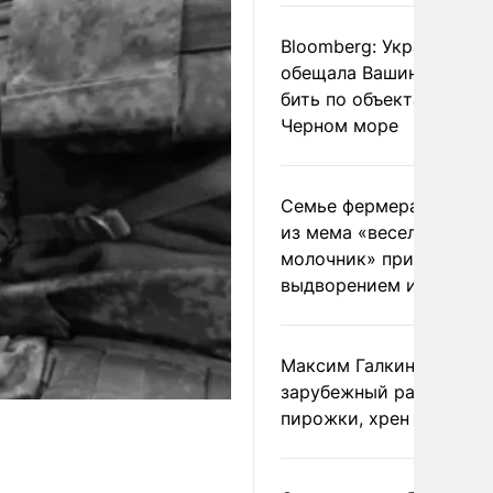
Bloomberg: Украина
обещала Вашингтону не
бить по объектам КТК в
Черном море
Семье фермера Уолкер
из мема «веселый
молочник» пригрозили
выдворением из Росси
Максим Галкин добавил
зарубежный райдер
пирожки, хрен и морс