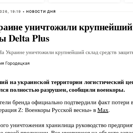
США
026, 19:19 •
НОВОСТИ ДНЯ
раине уничтожили крупнейший 
 Delta Plus
На Украине уничтожили крупнейший склад средств защиты
ия Городецкая
й на украинской территории логистический це
ался полностью разрушен, сообщили военкоры.
тели бренда официально подтвердили факт потери в
ерация Z: Военкоры Русской весны» в
Max
.
ного уничтожения хранилища руководство предприя
ю своей продукции. Все имевшиеся на объекте запа