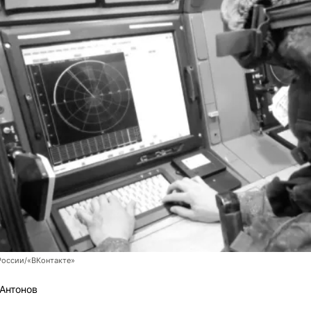
оссии/«ВКонтакте»
Антонов