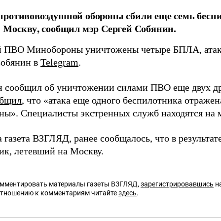
ротивовоздушной обороны сбили еще семь бесп
 Москву, сообщил мэр Сергей Собянин.
 ПВО Минобороны уничтожены четыре БПЛА, атак
Собянин в
Telegram
.
н сообщил об уничтожении силами ПВО еще двух др
общил
, что «атака еще одного беспилотника отраже
ы». Специалисты экстренных служб находятся на м
а газета ВЗГЛЯД, ранее сообщалось, что в результа
ик, летевший на Москву.
омментировать материалы газеты ВЗГЛЯД,
зарегистрировавшись
на
отношению к комментариям читайте
здесь
.