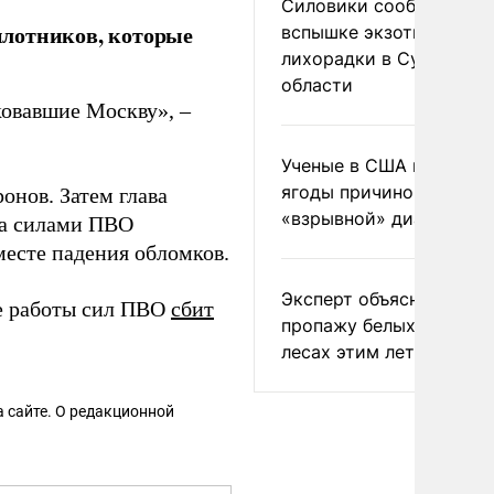
Силовики сообщили о
илотников, которые
вспышке экзотической
лихорадки в Сумской
области
овавшие Москву», –
Ученые в США назвали 
ягоды причиной
онов. Затем глава
«взрывной» диареи
на силами ПВО
есте падения обломков.
Эксперт объяснил
те работы сил ПВО
сбит
пропажу белых грибов 
лесах этим летом
 сайте. О редакционной