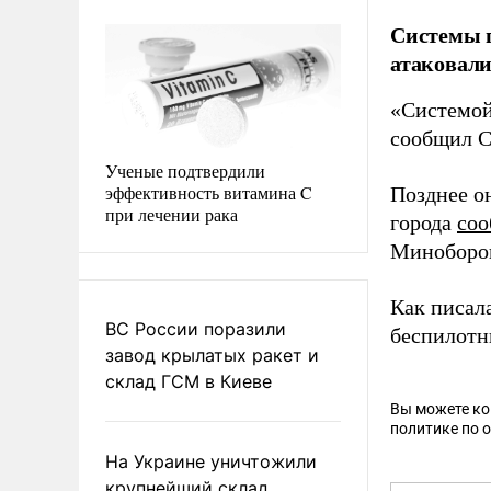
Системы п
атаковали
«Системой
сообщил 
Ученые подтвердили
эффективность витамина C
Позднее о
при лечении рака
города
со
Миноборон
Как писал
ВС России поразили
беспилотн
завод крылатых ракет и
склад ГСМ в Киеве
Вы можете к
политике по 
На Украине уничтожили
крупнейший склад