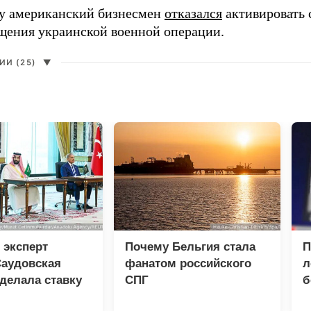
ду американский бизнесмен
отказался
активировать 
щения украинской военной операции.
И (25)
▼
 эксперт
Почему Бельгия стала
П
Саудовская
фанатом российского
л
делала ставку
СПГ
б
ю и Пакистан