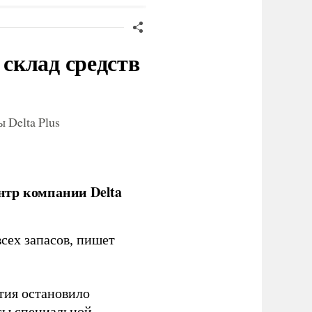
склад средств
 Delta Plus
нтр компании Delta
сех запасов, пишет
тия остановило
сы специальной