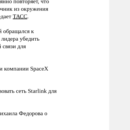
нно повторяет, что
чник из окружения
едает
ТАСС
.
й обращался к
 лидера убедить
 связи для
ли компании SpaceX
овать сеть Starlink для
ихаила Федорова о