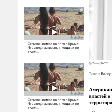
@ Zuma/ТАСС
Tекст:
Валер
Американ
властей о
территори