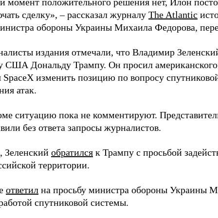
й момент положительного решения нет, Илон постоя
ючать сделку», – рассказал журналу
The Atlantic
исто
инистра обороны Украины Михаила Федорова, пер
налисты издания отмечали, что Владимир Зеленски
у США Дональду Трампу. Он просил американского
я SpaceX изменить позицию по вопросу спутниковой
ния атак.
оме ситуацию пока не комментируют. Представите
вили без ответа запросы журналистов.
, Зеленский
обратился
к Трампу с просьбой задейств
ссийской территории.
ее
ответил
на просьбу министра обороны Украины М
работой спутниковой системы.