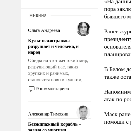
«На данны
пора закл
бывшего м
МНЕНИЯ
Ольга Андреева
Ранее жур
президент
Культ психотравмы
разрушает и человека, и
основател
народ
планирова
Обиды на этот жестокий мир,
разрушающий нас, таких
В Белом д
хрупких и ранимых,
также оста
становятся новым культом,
постепенно вытесняя и
9 комментариев
Напомним
отменяя традиционное
атак по ро
требование к человеку – быть
мужественным и твердым под
ударами судьбы, брать на себя
Маск ран
Александр Тимохин
ответственность, помогать
помощи с 
Безэкипажный корабль –
слабым, идти вперед и
задача со многими