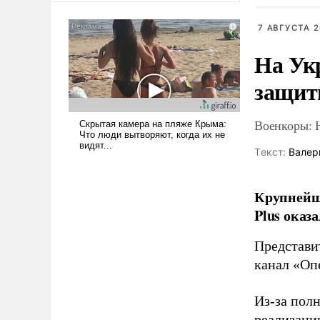
вместо 
американские арсеналы.
Сложившаяся ситуация
7 АВГУСТА 2
означает многолетний период
На Ук
уязвимости США, например,
перед Китаем.
защиты
Военкоры: 
Tекст:
Валер
Крупнейши
Plus оказ
Представи
канал «Оп
Из-за пол
реализаци