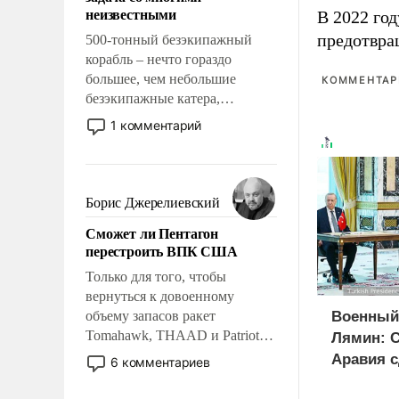
адаптироваться.
неизвестными
В 2022 го
предотвра
500-тонный безэкипажный
корабль – нечто гораздо
большее, чем небольшие
КОММЕНТАРИ
безэкипажные катера,
применение которых уже
1 комментарий
стало обыденностью. Задача по
созданию такого корабля очень
сложна и амбициозна. Однако
и ее реализация радикально
Борис Джерелиевский
поднимет наши боевые
Сможет ли Пентагон
возможности.
перестроить ВПК США
Только для того, чтобы
вернуться к довоенному
объему запасов ракет
Военный
Tomahawk, THAAD и Patriot
Лямин: 
США потребуется более трех
Аравия с
6 комментариев
лет. Даже небольшая война с
на Турци
Ираном опустошила