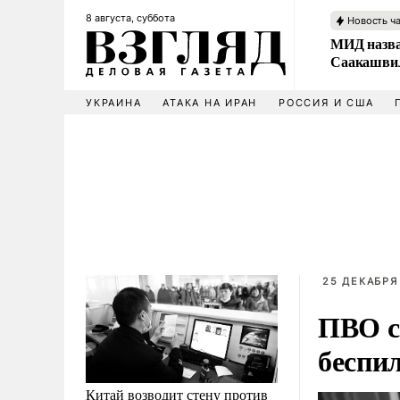
8 августа, суббота
Новость ч
МИД назва
Саакашвил
УКРАИНА
АТАКА НА ИРАН
РОССИЯ И США
25 ДЕКАБРЯ 
ПВО с
беспи
Китай возводит стену против