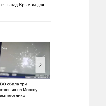
связь над Крымом для
ВО сбила три
Зеленский: Киев
етевших на Москву
атаковали
еспилотника
баллистические ракеты
и 115 беспилотников