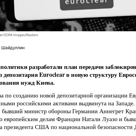
er/SOPA Images/Reuters
 Шайдуллин
политики разработали план передачи заблокиро
з депозитария Euroclear в новую структуру Евро
ования нужд Киева.
а по созданию новой депозитарной организации Ев
ными российскими активами выдвинута на Западе.
 бывший министр обороны Германии Аннегрет Крам
о европейским делам Франции Натали Луазо и быв
 президента США по национальной безопасности Д