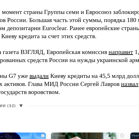
 момент страны Группы семи и Евросоюз заблокиро
ов России. Большая часть этой суммы, порядка 180 
м депозитарии Euroclear. Ранее европейские страны
Киеву кредита за счет этих средств.
а газета ВЗГЛЯД, Европейская комиссия
направит
1,
ированных средств России на нужды украинской арм
аны G7 уже
выдали
Киеву кредиты на 45,5 млрд долла
х активов. Глава МИД России Сергей Лавров
назвал
государств воровством.
И (32)
▼
i
i