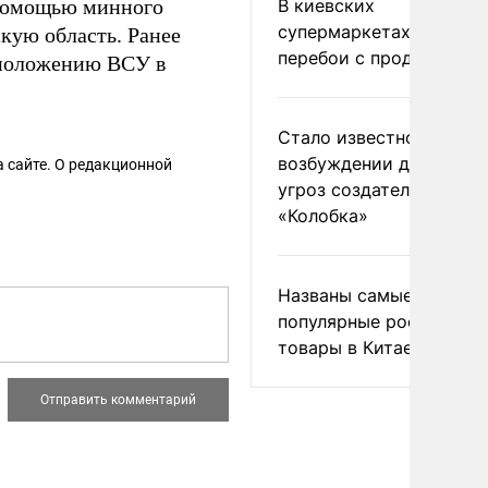
 помощью минного
В киевских
супермаркетах началис
кую область. Ранее
перебои с продуктами
положению ВСУ в
Стало известно о
возбуждении дела из-з
 сайте. О редакционной
угроз создателям
«Колобка»
Названы самые
популярные российски
товары в Китае