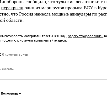
Минобороны сообщило, что тульские десантники с
а
перекрыли
один из маршрутов прорыва ВСУ в Курс
стно, что Россия
нанесла
мощные авиаудары по рас
ой области.
омментировать материалы газеты ВЗГЛЯД,
зарегистрировавшись
на
отношению к комментариям читайте
здесь
.
:
0
комментариев