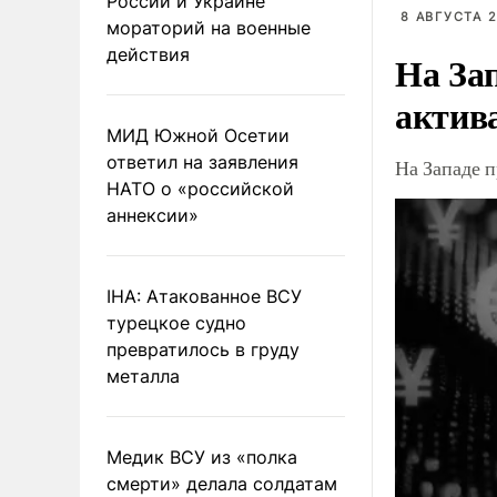
России и Украине
8 АВГУСТА 2
мораторий на военные
действия
На За
актив
МИД Южной Осетии
ответил на заявления
На Западе 
НАТО о «российской
аннексии»
IHA: Атакованное ВСУ
турецкое судно
превратилось в груду
металла
Медик ВСУ из «полка
смерти» делала солдатам