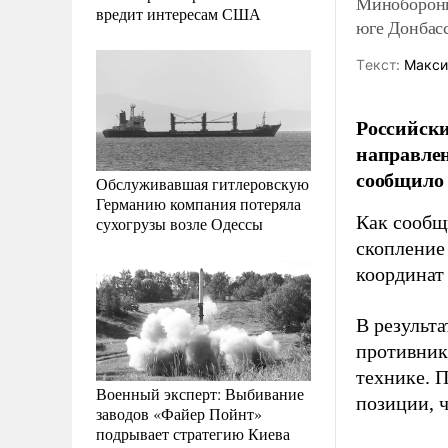
Минобороны
вредит интересам США
юге Донбас
Tекст:
Макси
Российск
направлен
сообщило
Обслуживавшая гитлеровскую
Германию компания потеряла
Как сообщ
сухогрузы возле Одессы
скопление
координат
В результ
противника
технике. 
Военный эксперт: Выбивание
позиции, 
заводов «Файер Пойнт»
подрывает стратегию Киева