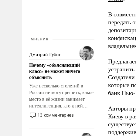
В совмест
передать 
депозитар
конфискац
МНЕНИЯ
владельцем
Дмитрий Губин
Предлагаем
Почему «объясняющий
устранить
класс» не может ничего
объяснить
Создатели
которые п
Уже несколько столетий в
банк Нью-
России не могут решить, какое
место в её жизни занимает
интеллигенция, кто к ней
Авторы пр
принадлежит, а кого из неё
13 комментариев
Киеву в ра
исключили с правом
существует
восстановления и без оного. И
поддержив
чем она отличается от просто