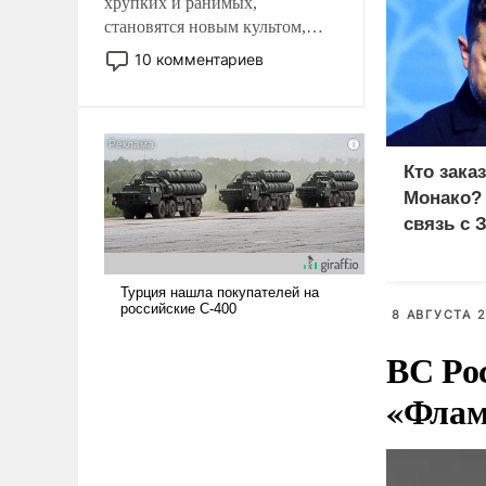
хрупких и ранимых,
становятся новым культом,
постепенно вытесняя и
10 комментариев
отменяя традиционное
требование к человеку – быть
мужественным и твердым под
ударами судьбы, брать на себя
ответственность, помогать
Кто зака
слабым, идти вперед и
Монако?
адаптироваться.
связь с 
8 АВГУСТА 2
ВС Ро
«Флам