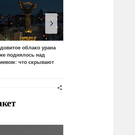
довитое облако урана
«Генерал-провал»: кака
же поднялось над
правда выяснилась про
иевом: что скрывают
Драпатого
ласти
акет