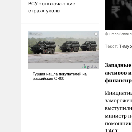
ВСУ «отключающие
страх» уколы
@ Timon Schneid
Tекст:
Тимур
Западные 
активов и
финансир
Инициатив
заморожен
выступили
министр п
помощника
ТАСС
.