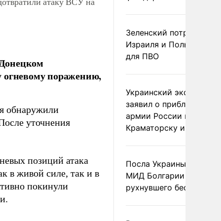
отвратили атаку ВСУ на
Зеленский потребовал 
Израиля и Польши рак
для ПВО
-Донецком
у огневому поражению,
Украинский эксперт
заявил о приближении
ья обнаружили
армии России к
После уточнения
Краматорску и Славянс
гневых позиций атака
Посла Украины вызвали
 в живой силе, так и в
МИД Болгарии из-за
ативно покинули
рухнувшего беспилотни
и.