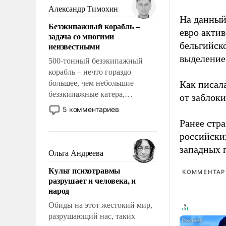
образованных людей. Иногда
Александр Тимохин
казалось, что эти вопросы
На данный
Безэкипажный корабль –
решены раз и навсегда, но –
евро актив
задача со многими
нет, не решены.
бельгийско
неизвестными
выделение 
500-тонный безэкипажный
корабль – нечто гораздо
большее, чем небольшие
Как писал
безэкипажные катера,
от заблок
применение которых уже
5 комментариев
стало обыденностью. Задача по
Ранее стр
созданию такого корабля очень
российски
сложна и амбициозна. Однако
западных 
и ее реализация радикально
Ольга Андреева
поднимет наши боевые
Культ психотравмы
возможности.
КОММЕНТАРИ
разрушает и человека, и
народ
Обиды на этот жестокий мир,
разрушающий нас, таких