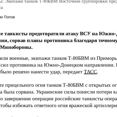
: Экипажи танков Т-80БВМ Восточной группировки пред
са
м Попов
ие танкисты предотвратили атаку ВСУ на Южно
ии, сорвав планы противника благодаря точном
 Минобороны.
или военные, экипажи танков Т-80БВМ из Примор
 сил противника на Южно-Донецком направлении. 
 было решено нанести удар, передает
ТАСС
.
ате прицельного огня танков Т-80БВМ с открытых о
 была сорвана. Украинские силы понесли потери как
По завершении операции российские танкисты опер
чтобы избежать ответного огня вражеской артиллери