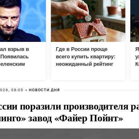
зал взрыв в
Где в России проще
Я
 Появилась
всего купить квартиру:
у
Зеленским
неожиданный рейтинг
К
в
026, 08:05 •
НОВОСТИ ДНЯ
ссии поразили производителя р
инго» завод «Файер Пойнт»