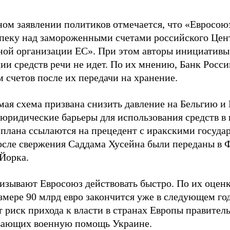
ном заявлении политиков отмечается, что «Евросою
опеку над замороженными счетами российского Цен
ной организации ЕС». При этом авторы инициативы 
ии средств речи не идет. По их мнению, Банк Росс
 счетов после их передачи на хранение.
ая схема призвана снизить давление на Бельгию и E
 юридические барьеры для использования средств в
 плана ссылаются на прецедент с иракскими госуда
осле свержения Саддама Хусейна были переданы в 
Йорка.
изывают Евросоюз действовать быстро. По их оценк
змере 90 млрд евро закончится уже в следующем год
 риск прихода к власти в странах Европы правитель
ающих военную помощь Украине.