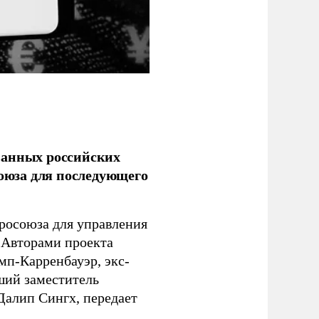
ванных российских
союза для последующего
росоюза для управления
 Авторами проекта
п-Карренбауэр, экс-
ший заместитель
алип Сингх, передает