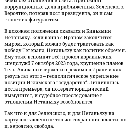
зимы без отопления и света. Припомнят
коррупционные дела приближенных Зеленского.
Вероятно, потеряв пост президента, он и сам
станет их фигурантом.
В похожем положении оказался и Биньямин
Нетаньяху. Если война с Ираном закончится
миром, который можно будет трактовать как
победу Тегерана, Нетаньяху как политик обречен.
Ему тоже вспомнят всё: прокол израильских
спецслужб 7 октября 2023 года, крушение планов
Тель-Авива по свержению режима в Иране и как
результат этого – геополитическое укрепление
позиций Исламского государства*. Лишившись
поста премьера, он потеряет юридический
иммунитет, и судебное преследование в
отношении Нетаньяху возобновится.
Так что и для Зеленского, и для Нетаньяху на
карту поставлено не только сохранение власти, но
и, вероятно, свобода.