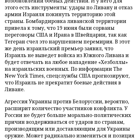
возобновлении боевых действий. И у него для
этого есть инструменты: удары по Ливану и отказ
армии Израиля покинуть территорию этой
страны. Бомбардировка ливанской территории
привела к тому, что 19 июня были сорваны
переговоры США и Ирана в Швейцарии, так как
Тегеран счел это нарушением перемирия. В этот
же день израильский премьер заявил, что
Израиль не выведет войска из Южного Ливана и
будет отвечать на любое нападение «Хезболлы»
на израильских военных. По информации The
New York Times, спецслужбы США прогнозируют,
что Израиль не прекратит боевые действия в
Ливане.
Агрессия Украины против Белоруссии, вероятно,
расширит количество участников конфликта. У
России не будет больше морально-политических
причин воздерживаться от ударов по странам,
производящим или доставляющим для Украины
оружие. Может радикально измениться и позиция