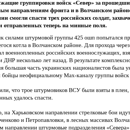
ужащие группировки войск «Север» за прошедши
вым направлениям фронта и в Волчанском район
ии смогли спасти трех российских солдат, захв
 и отправленных теперь на минные поля.
к силами штурмовой группы 425 ошп попытался пр
гося котла в Волчанском районе. Для прохода чере
ал военнопленных российских военнослужащих, взя
 ДНР несколько лет назад. В результате комплексн
ия большая часть украинских националистов была 
и бойцы неофициальному Max-каналу группы войск
или, что трое штурмовиков ВСУ были взяты в плен,
нных удалось спасти.
, на Харьковском направлении стрелковые бои идут
ченково и Петропавловки, в лесных массивах Волча
м направлении штурмовые подразделения «Севера» 