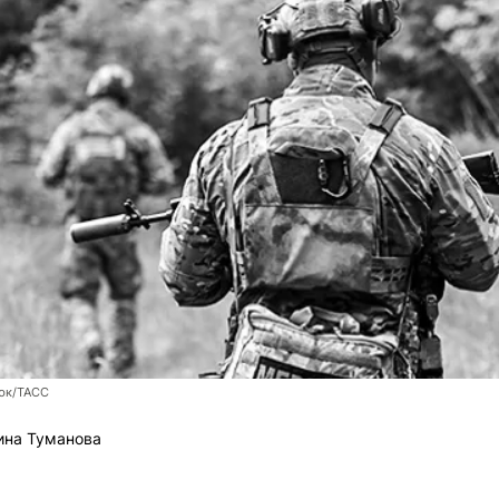
юк/ТАСС
ина Туманова