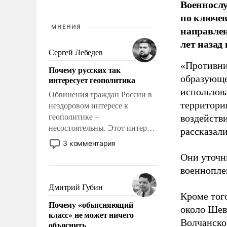
Военносл
по ключе
МНЕНИЯ
направлен
лет назад
Сергей Лебедев
«Противни
Почему русских так
образующе
интересует геополитика
использов
Обвинения граждан России в
территории
нездоровом интересе к
геополитике –
воздейств
несостоятельны. Этот интерес
рассказал
рационален и прагматичен. Он
3 комментария
обусловлен тысячелетним
Они уточн
опытом выживания в крайне
военнопле
непростых условиях и
фундаментальным знанием,
Дмитрий Губин
что мировая политика имеет
Кроме того
Почему «объясняющий
свойство заявляться на порог
около Шев
класс» не может ничего
нашего дома.
Волчанско
объяснить