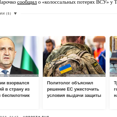
Марочко
сообщил
о «колоссальных потерях ВСУ» у Т
И (5)
▼
ии взорвался
Политолог объяснил
Т
й в страну из
решение ЕС ужесточить
г
 беспилотник
условия выдачи защиты
н
украинцам