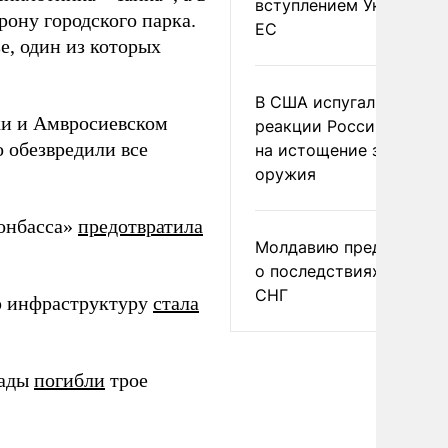
вступлением Украины в
рону городского парка.
ЕС
е, один из которых
В США испугались
ки и Амвросиевском
реакции России и Кита
 обезвредили все
на истощение запасов
оружия
Донбасса»
предотвратила
Молдавию предупреди
о последствиях выхода
СНГ
ю инфраструктуру
стала
гады
погибли
трое