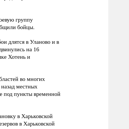
боевую группу
ообщили бойцы.
и длятся в Уланово и в
двинулись на 16
лке Хотень и
бластей во многих
 назад местных
ье под пункты временной
новку в Харьковской
езервов в Харьковской