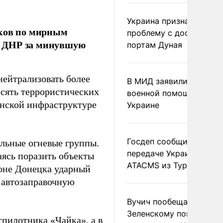
Украина признала
иков по мирным
проблему с доступом к
в ДНР за минувшую
портам Дуная
нейтрализовать более
В МИД заявили о прямо
есять террористических
военной помощи Румы
анской инфраструктуре
Украине
Госдеп сообщил о
ильные огневые группы.
передаче Украине раке
ясь поразить объекты
ATACMS из Турции
йоне Донецка ударный
ь автозаправочную
Вучич пообещал
Зеленскому помочь со
спилотника «Чайка», а в