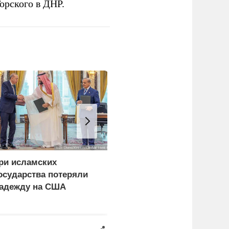
орского в ДНР.
ри исламских
СМИ сообщили о
осударства потеряли
скрытых подземных
адежду на США
заводах по
производству БПЛА на
Украине