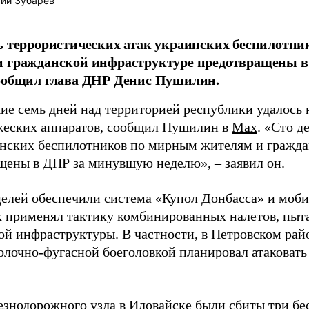
ий Зубарев
ь террористических атак украинских беспилотн
и гражданской инфраструктуре предотвращены 
сообщил глава ДНР Денис Пушилин.
ие семь дней над территорией республики удалось 
жеских аппаратов, сообщил Пушилин в
Mах
. «Сто д
инских беспилотников по мирным жителям и гражд
щены в ДНР за минувшую неделю», – заявил он.
целей обеспечили система «Купол Донбасса» и моб
 применял тактику комбинированных налетов, пыта
ой инфраструктуры. В частности, в Петровском ра
колочно-фугасной боеголовкой планировал атаковат
езнодорожного узла в Иловайске были сбиты три бе