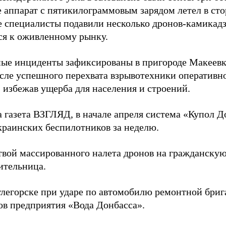
 аппарат с пятикилограммовым зарядом летел в сто
е специалисты подавили несколько дронов-камикадз
ся к оживленному рынку.
ые инциденты зафиксированы в пригороде Макеев
осле успешного перехвата взрывотехники оперативно
 избежав ущерба для населения и строений.
а газета ВЗГЛЯД, в начале апреля система «Купол 
украинских беспилотников за неделю.
твой массированного налета дронов на гражданску
ительница.
глегорске при ударе по автомобилю ремонтной бри
ов предприятия «Вода Донбасса».