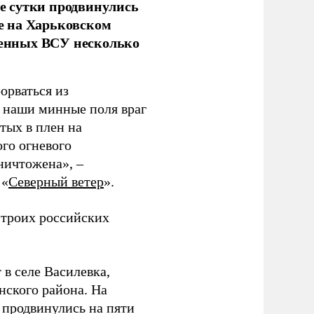
е сутки продвинулись
е на Харьковском
аченных ВСУ несколько
орваться из
з наши минные поля враг
тых в плен на
ого огневого
уничтожена», –
 «
Северный ветер
».
 троих российских
 в селе Василевка,
нского района. На
продвинулись на пяти