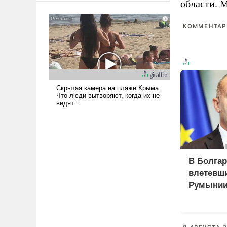
области. 
сложна и амбициозна. Однако
и ее реализация радикально
КОММЕНТАРИ
поднимет наши боевые
возможности.
В Болгар
влетевши
Румынии