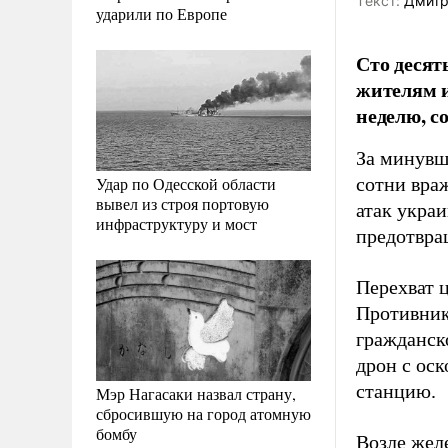
Tекст:
Дмитр
ударили по Европе
Сто десят
жителям 
неделю, 
За минувш
Удар по Одесской области
сотни вра
вывел из строя портовую
атак укра
инфраструктуру и мост
предотвра
Перехват 
Противник
гражданск
дрон с ос
станцию.
Мэр Нагасаки назвал страну,
сбросившую на город атомную
бомбу
Возле жел