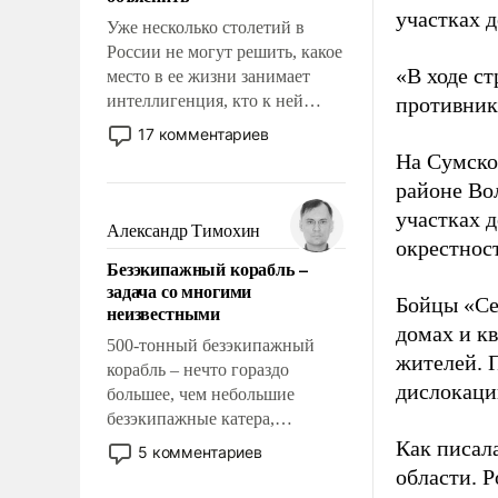
участках д
Уже несколько столетий в
России не могут решить, какое
«В ходе с
место в ее жизни занимает
интеллигенция, кто к ней
противнику
принадлежит, а кого из нее
17 комментариев
исключили с правом
На Сумско
восстановления и без оного. И
районе Во
чем она отличается от просто
участках д
образованных людей. Иногда
Александр Тимохин
окрестнос
казалось, что эти вопросы
Безэкипажный корабль –
решены раз и навсегда, но –
задача со многими
нет, не решены.
Бойцы «Се
неизвестными
домах и к
500-тонный безэкипажный
жителей. 
корабль – нечто гораздо
дислокаци
большее, чем небольшие
безэкипажные катера,
применение которых уже
Как писал
5 комментариев
стало обыденностью. Задача по
области. 
созданию такого корабля очень