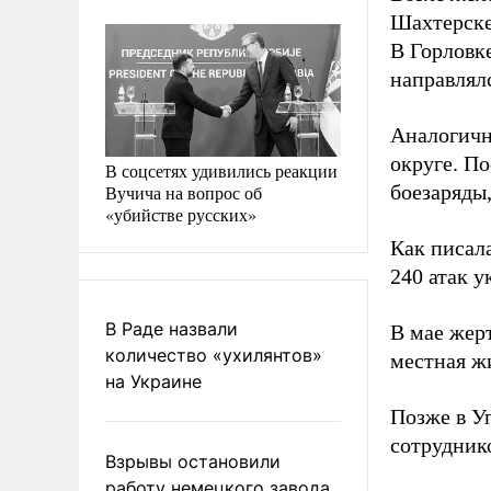
Шахтерске
В Горловк
направлял
Аналогичн
округе. П
В соцсетях удивились реакции
боезаряды,
Вучича на вопрос об
«убийстве русских»
Как писал
240 атак 
В Раде назвали
В мае жер
количество «ухилянтов»
местная ж
на Украине
Позже в У
сотрудник
Взрывы остановили
работу немецкого завода