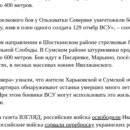
о 400 метров.
трелкового боя у Ольховатки Северяне уничтожили 
, взяв в плен одного солдата 129 отмбр ВСУ», – с
м направлении в Шосткинском районе стрелковые бо
льной Слободы. В Сумском районе штурмовики про
о 600 метров. Бои идут в Писаревке, Марьино, посё
тях, в лесных массивах южнее Иволжанского.
вера» узнали, что жители Харьковской и Сумской о
вартирах обнаруживают останки умерших много лет
При этом боевики ВСУ могут использовать это жил
и.
а газета ВЗГЛЯД, российские войска
освободили
Ива
Российские войска
сорвали переброску
украинских р