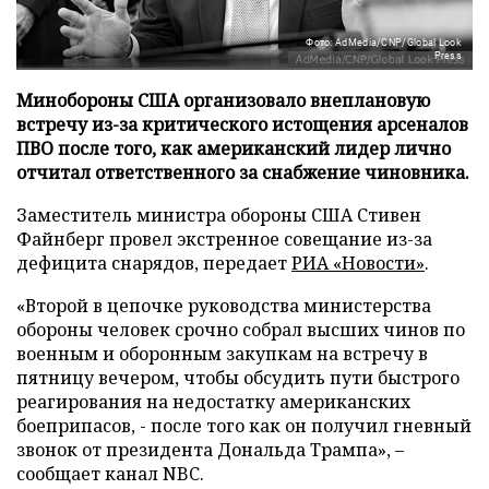
Фото: AdMedia/CNP/Global Look
Press
Минобороны США организовало внеплановую
встречу из-за критического истощения арсеналов
ПВО после того, как американский лидер лично
отчитал ответственного за снабжение чиновника.
Заместитель министра обороны США Стивен
Файнберг провел экстренное совещание из-за
дефицита снарядов, передает
РИА «Новости»
.
«Второй в цепочке руководства министерства
обороны человек срочно собрал высших чинов по
военным и оборонным закупкам на встречу в
пятницу вечером, чтобы обсудить пути быстрого
реагирования на недостатку американских
боеприпасов, - после того как он получил гневный
звонок от президента Дональда Трампа», –
сообщает канал NBC.