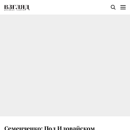
Семенченко: Под Иловайском