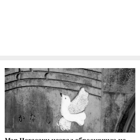
Мэр Нагасаки назвал сбросившую на