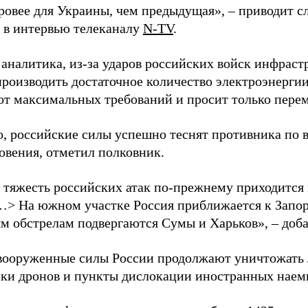
уровее для Украины, чем предыдущая», – приводит с
в интервью телеканалу
N-TV
.
 аналитика, из-за ударов российских войск инфраст
производить достаточное количество электроэнерги
 от максимальных требований и просит только пере
о, российские силы успешно теснят противника по 
овения, отметил полковник.
 тяжесть российских атак по-прежнему приходится
…> На южном участке Россия приближается к Запо
м обстрелам подвергаются Сумы и Харьков», – доба
вооруженные силы России продолжают уничтожать 
рки дронов и пункты дислокации иностранных наем