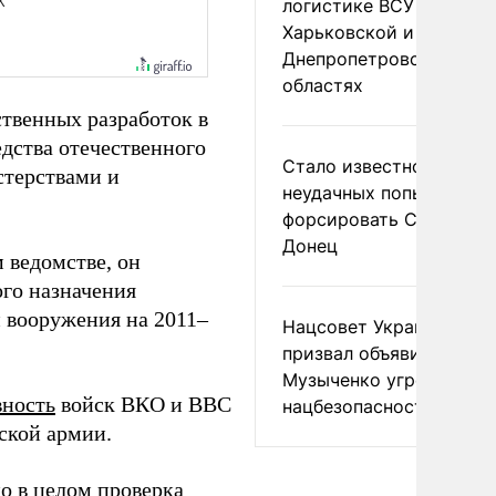
логистике ВСУ в
Харьковской и
Днепропетровской
областях
ственных разработок в
дства отечественного
Стало известно о
терствами и
неудачных попытках ВС
форсировать Северски
Донец
 ведомстве, он
го назначения
й вооружения на 2011–
Нацсовет Украины по Т
призвал объявить
Музыченко угрозой
вность
войск ВКО и ВВС
нацбезопасности
ской армии.
о в целом проверка