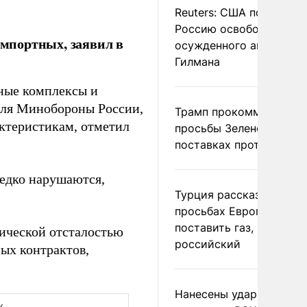
Reuters: США попросил
Россию освободить
мпортных, заявил в
осужденного американ
Гилмана
ные комплексы и
для Минобороны России,
Трамп прокомментиров
ктеристикам, отметил
просьбы Зеленского о
поставках противораке
редко нарушаются,
Турция рассказала о
просьбах Европы
поставить газ, но не
гической отсталостью
российский
ых контрактов,
Нанесены удары по