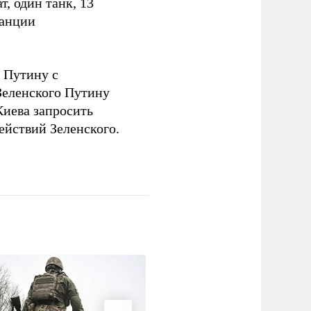
, один танк, 13
танции
 Путину с
еленского Путину
Киева запросить
ействий Зеленского.