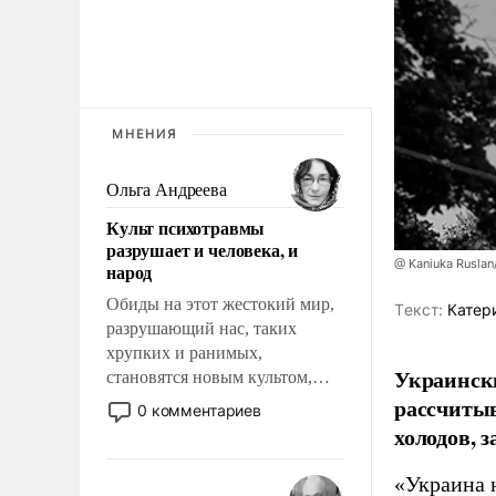
МНЕНИЯ
Ольга Андреева
Культ психотравмы
разрушает и человека, и
@ Kaniuka Ruslan
народ
Обиды на этот жестокий мир,
Tекст:
Катер
разрушающий нас, таких
хрупких и ранимых,
Украински
становятся новым культом,
постепенно вытесняя и
рассчитыв
0 комментариев
отменяя традиционное
холодов, 
требование к человеку – быть
мужественным и твердым под
«Украина 