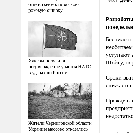
Tекст:
Денис
ответственность за свою
роковую ошибку
Разрабат
понедельн
Беспилотн
необитаем
уступают 
Хакеры получили
Шойгу, пе
подтверждение участия НАТО
в ударах по России
Сроки вып
снижается
Прежде вс
предприят
недостатк
Жители Черниговской области
Украины массово отказались