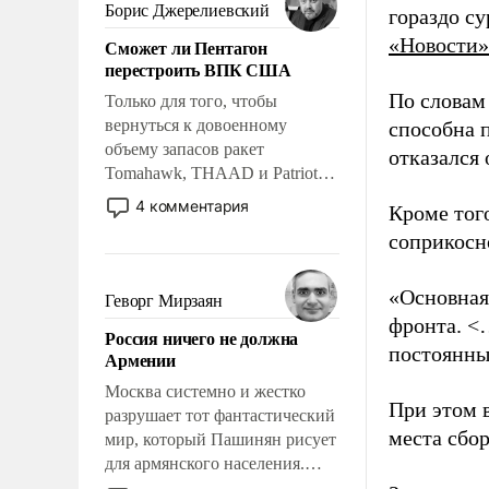
ударами судьбы, брать на себя
Борис Джерелиевский
гораздо с
ответственность, помогать
«Новости»
Сможет ли Пентагон
слабым, идти вперед и
перестроить ВПК США
адаптироваться.
По словам
Только для того, чтобы
вернуться к довоенному
способна 
объему запасов ракет
отказался
Tomahawk, THAAD и Patriot
США потребуется более трех
4 комментария
Кроме тог
лет. Даже небольшая война с
соприкосн
Ираном опустошила
американские арсеналы.
Сложившаяся ситуация
«Основная
Геворг Мирзаян
означает многолетний период
фронта. <
Россия ничего не должна
уязвимости США, например,
постоянны
Армении
перед Китаем.
Москва системно и жестко
При этом 
разрушает тот фантастический
места сбо
мир, который Пашинян рисует
для армянского населения.
Мир, где политические