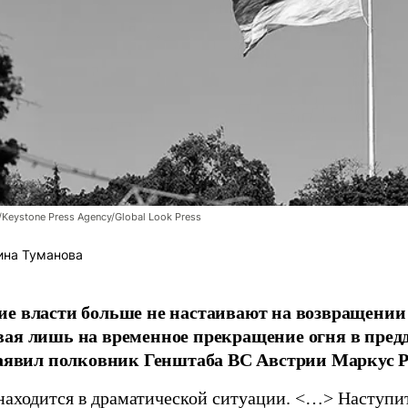
/Keystone Press Agency/Global Look Press
ина Туманова
е власти больше не настаивают на возвращении
ая лишь на временное прекращение огня в пред
заявил полковник Генштаба ВС Австрии Маркус Р
находится в драматической ситуации. <…> Наступит 