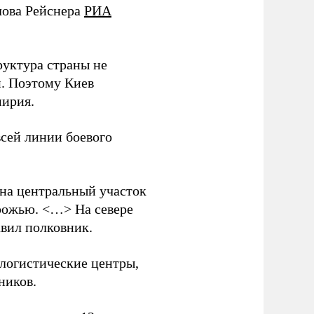
лова Рейснера
РИА
руктура страны не
и. Поэтому Киев
мирия.
всей линии боевого
 на центральный участок
рожью. <…> На севере
вил полковник.
логистические центры,
ников.