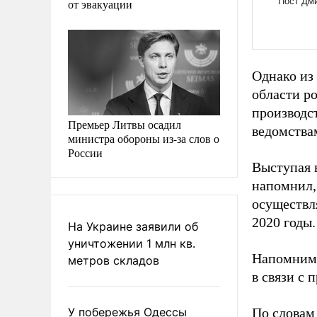
от эвакуации
Однако из 
области р
производс
Премьер Литвы осадил
ведомствам
министра обороны из-за слов о
России
Выступая 
напомнил,
осуществл
2020 годы.
На Украине заявили об
уничтожении 1 млн кв.
Напомним,
метров складов
в связи с
У побережья Одессы
По словам