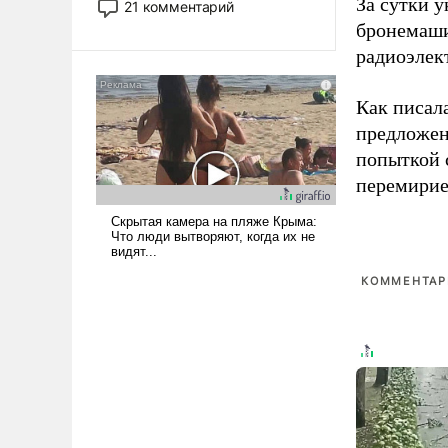
За сутки у
21 комментарий
прожекты будут безусловно
бронемаши
оплачиваться за счет
радиоэлек
российских
налогоплательщиков и где
Как писал
Еревану за свои поступки не
нужно отвечать.
предложен
попыткой 
перемирие
КОММЕНТАРИ