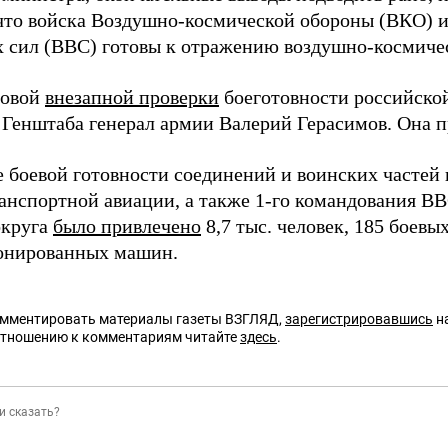
 что войска Воздушно-космической обороны (ВКО) 
 сил (ВВС) готовы к отражению воздушно-космичес
новой
внезапной проверки
боеготовности российской
 Генштаба генерал армии Валерий Герасимов. Она п
е боевой готовности соединений и воинских частей
анспортной авиации, а также 1-го командования В
округа
было привлечено
8,7 тыс. человек, 185 боевы
онированных машин.
омментировать материалы газеты ВЗГЛЯД,
зарегистрировавшись
на
отношению к комментариям читайте
здесь
.