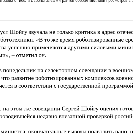
уст Шойгу звучала не только критика в адрес отече
обототехники. «В то же время роботизированные сре
тва успешно применяются другими силовыми минис
и», – отметил он.
в понедельник на селекторном совещании в военном
 что развитие роботизированных комплексов военно
яется в соответствии с государственной программо
 на этом же совещании Сергей Шойгу
оценил гото
 проводившейся недавно внезапной проверкой россий
 министра, окончательные выводы подводить рано, н