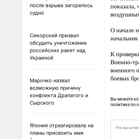
после взрыва загорелось
показала,
судно
воздушных
О начале 
Сикорский призвал
начальник
обсудить уничтожение
российских ракет над
К проверк
Украиной
Военно-тр
военного 
боевых бр
Марочко назвал
возможную причину
конфликта Драпатого и
Вы можете к
Сырского
политике по 
Япония отреагировала на
планы присвоить имя