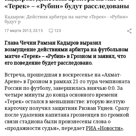
«Терек» – «Рубин» будут расследованы
Кадыров: Действия арбитра на матче «Терек» - «Рубин»
будут р
17 марта 2013, 23:15
123
Глава Чечни Рамзан Кадыров выразил
возмущение действиями арбитра на футбольном
матче «Терек» – «Рубин» в Грозном и заявил, что
его поведение будет расследовано.
Встреча, прошедшая в воскресенье на «Ахмат-
Арене» в Грозном в рамках 21-го тура чемпионата
России по футболу, завершилась вничью 0:0. За
четыре минуты до конца основного времени
«Терек» остался в меньшинстве: вторую желтую
карточку получил защитник Ризван Уциев. Сразу
после удаления капитана грозненцев по громкой
связи стадиона были произнесены слова о
«продажности судьи», передает
РИА «Новости»
.