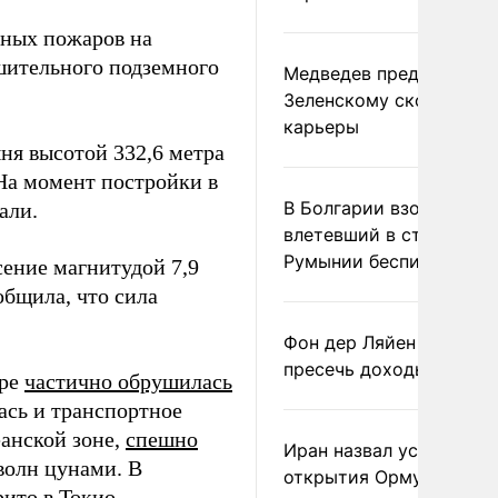
ных пожаров на
шительного подземного
Медведев предрек
Зеленскому скорый фи
карьеры
ня высотой 332,6 метра
На момент постройки в
В Болгарии взорвался
али.
влетевший в страну из
Румынии беспилотник
сение магнитудой 7,9
бщила, что сила
Фон дер Ляйен призвал
пресечь доходы России
оре
частично обрушилась
ась и транспортное
еанской зоне,
спешно
Иран назвал условие
волн цунами. В
открытия Ормузского
ито в Токио.