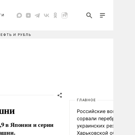
ТИ
НЕФТЬ И РУБЛЬ
ГЛАВНОЕ
шни
Российские войска
сорвали переброску
,9 в Японии и серии
украинских резервов в
ашни.
Харьковской области