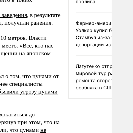
пролива
 заведения
, в результате
ы, получили ранения.
Фермер-американец
Уолкер купил билет в
10 метров. Власти
Стамбул из-за угрозы
депортации из России
место. «Все, кто нас
ращении на японском
Лагутенко отправился в
мировой тур ради
 о том, что цунами от
ремонта сгоревшего
днее специалисты
особняка в США
бъявили угрозу цунами
докатиться до
ркнув при этом, что на
или, что цунами
не