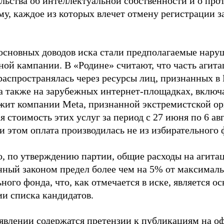
ельства об интеллектуальной собственности и о про
му, каждое из которых влечет отмену регистрации 
основных доводов иска стали предполагаемые нару
ной кампании. В «Родине» считают, что часть агит
распространялась через ресурсы лиц, признанных 
 а также на зарубежных интернет-площадках, включа
жит компании Meta, признанной экстремистской ор
 стоимость этих услуг за период с 27 июня по 6 ав
и этом оплата производилась не из избирательного 
о, по утверждению партии, общие расходы на агит
нный законом предел более чем на 5% от максималь
ного фонда, что, как отмечается в иске, является 
ии списка кандидатов.
аявлении содержатся претензии к публикациям на о