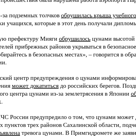
з-за подземных толчков
обрушилась крыша учебного
тки учащихся, которые в этот день получали диплом
ую префектуру Мияги
обрушилось
цунами высотой 
телей прибрежных районов укрываться в безопасное 
обирайтесь в безопасных местах», – говорится в об
ии.
ский центр предупреждения о цунами информировал
ения
может докатиться
до российских берегов. Поз
ого центра цунами из-за землетрясения в Японии
о
.
ЧС России предупредило о том, что цунами может 
х пунктов трех районов Сахалинской области, подче
ъявлена
тревога цунами. В Примгидромете же заяв