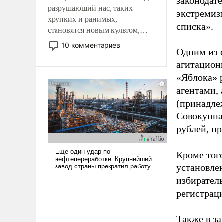
законодат
разрушающий нас, таких
экстремиз
хрупких и ранимых,
списка».
становятся новым культом,
постепенно вытесняя и
10 комментариев
Одним из 
отменяя традиционное
требование к человеку – быть
агитацион
мужественным и твердым под
«Яблока» 
ударами судьбы, брать на себя
агентами,
ответственность, помогать
(принадле
слабым, идти вперед и
Совокупная
адаптироваться.
рублей, пр
Кроме тог
установле
избиратель
регистрац
Также в з