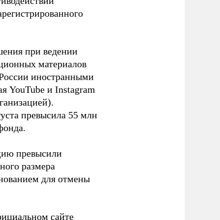
тиводействии
зарегистрированного
шения при ведении
ационных материалов
в России иностранными
я YouTube и Instagram
ганизацией).
густа превысила 55 млн
фонда.
ацию превысили
ного размера
основанием для отмены
фициальном сайте