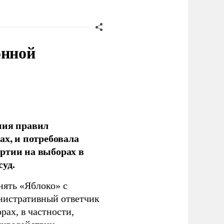
онной
ния правил
ах, и потребовала
ртии на выборах в
уд.
нять «Яблоко» с
инистративный ответчик
ах, в частности,