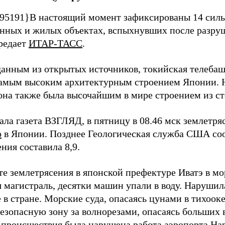
95191}В настоящий момент зафиксированы 14 силь
ных и жилых объектах, вспыхнувших после разру
ередает
ИТАР-ТАСС
.
данным из открытых источников, токийская телебаш
самым высоким архитектурным строением Японии. 
 она также была высочайшим в мире строением из ст
ала газета ВЗГЛЯД, в пятницу в 08.46 мск землетря
о
в Японии. Позднее Геологическая служба США соо
ния составила 8,9.
ате землетрясения в японской префектуре Иватэ в м
я магистраль, десятки машин упали в воду. Нарушил
в стране. Морские суда, опасаясь цунами в тихоок
езопасную зону за волнорезами, опасаясь больших 
е происшествия была нарушена работа аэропорта Нар