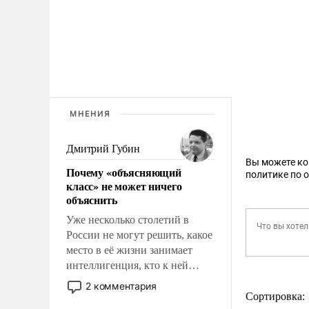
МНЕНИЯ
Дмитрий Губин
Вы можете к
Почему «объясняющий
политике по 
класс» не может ничего
объяснить
Уже несколько столетий в
России не могут решить, какое
место в её жизни занимает
интеллигенция, кто к ней
принадлежит, а кого из неё
2 комментария
исключили с правом
Сортировка: