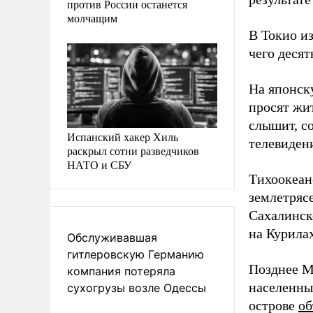
против России останется
молчащим
В Токио и
чего деся
На японск
просят жи
слышит, с
Испанский хакер Хиль
телевиден
раскрыл сотни разведчиков
НАТО и СБУ
Тихоокеан
землетряс
Сахалинск
на Курилах
Обслуживавшая
гитлеровскую Германию
Позднее М
компания потеряла
населенны
сухогрузы возле Одессы
острове
об