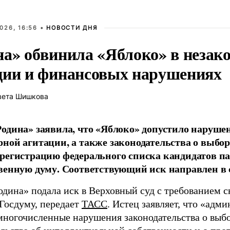
026, 16:56 •
НОВОСТИ ДНЯ
на» обвинила «Яблоко» в незак
ции и финансовых нарушениях
вета Шишкова
одина» заявила, что «Яблоко» допустило наруше
ной агитации, а также законодательства о выбор
регистрацию федерального списка кандидатов па
венную думу. Соответствующий иск направлен в с
одина» подала иск в Верховный суд с требованием с
 Госдуму, передает
ТАСС
. Истец заявляет, что «адм
многочисленные нарушения законодательства о выбор