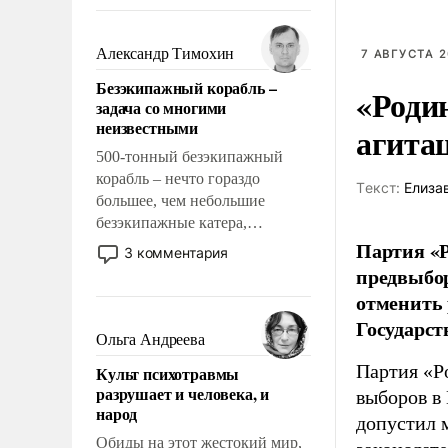
восстановления и без оного. И
чем она отличается от просто
образованных людей. Иногда
Александр Тимохин
7 АВГУСТА 2
казалось, что эти вопросы
Безэкипажный корабль –
«Роди
решены раз и навсегда, но –
задача со многими
нет, не решены.
неизвестными
агита
500-тонный безэкипажный
корабль – нечто гораздо
Tекст:
Елиза
большее, чем небольшие
безэкипажные катера,
применение которых уже
Партия «Р
3 комментария
стало обыденностью. Задача по
предвыбор
созданию такого корабля очень
отменить 
сложна и амбициозна. Однако
Государст
и ее реализация радикально
Ольга Андреева
поднимет наши боевые
Партия «Р
Культ психотравмы
возможности.
разрушает и человека, и
выборов в
народ
допустил 
Обиды на этот жестокий мир,