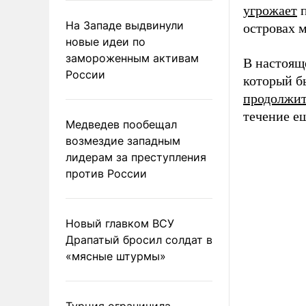
угрожает
п
На Западе выдвинули
островах м
новые идеи по
замороженным активам
В настоящ
России
который б
продолжит
течение ещ
Медведев пообещал
возмездие западным
лидерам за преступления
против России
Новый главком ВСУ
Драпатый бросил солдат в
«мясные штурмы»
Турция ограничила