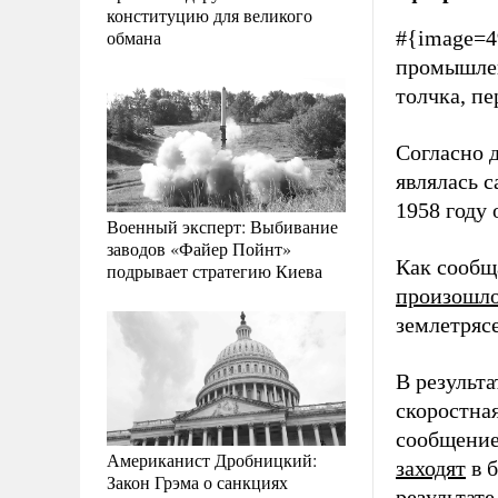
конституцию для великого
обмана
#{image=4
промышлен
толчка, п
Согласно 
являлась 
1958 году
Военный эксперт: Выбивание
заводов «Файер Пойнт»
Как сообщ
подрывает стратегию Киева
произошл
землетрясе
В результ
скоростна
сообщение 
Американист Дробницкий:
заходят
в б
Закон Грэма о санкциях
результат