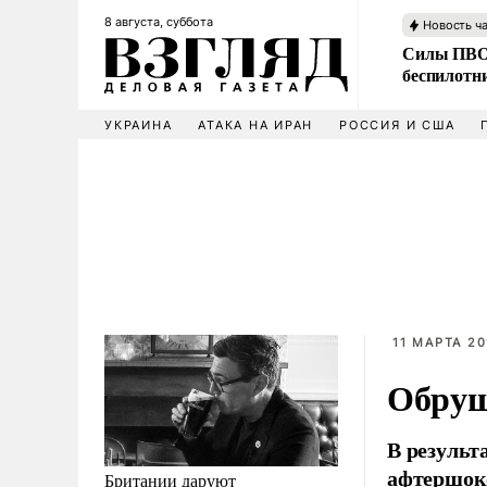
8 августа, суббота
Новость ч
Силы ПВО 
беспилотн
УКРАИНА
АТАКА НА ИРАН
РОССИЯ И США
11 МАРТА 20
Обруш
В результ
афтершок
Британии даруют