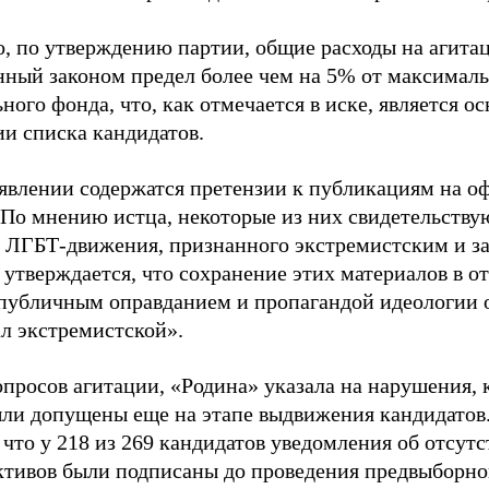
о, по утверждению партии, общие расходы на агит
нный законом предел более чем на 5% от максималь
ного фонда, что, как отмечается в иске, является 
ии списка кандидатов.
аявлении содержатся претензии к публикациям на о
 По мнению истца, некоторые из них свидетельству
 ЛГБТ-движения, признанного экстремистским и з
 утверждается, что сохранение этих материалов в о
«публичным оправданием и пропагандой идеологии 
ал экстремистской».
просов агитации, «Родина» указала на нарушения, 
ыли допущены еще на этапе выдвижения кандидатов. 
 что у 218 из 269 кандидатов уведомления об отсу
активов были подписаны до проведения предвыборног