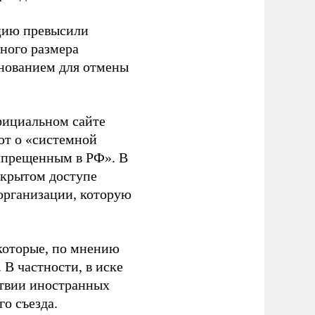
ацию превысили
ного размера
основанием для отмены
фициальном сайте
ют о «системной
апрещенным в РФ». В
ткрытом доступе
организации, которую
которые, по мнению
В частности, в иске
тствии иностранных
о съезда.