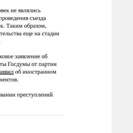
век не являлись
проведения съезда
ек. Таким образом,
тельства еще на стадии
.
ковое заявление об
аты Госдумы от партии
аявил
об иностранном
нентов.
овании преступлений