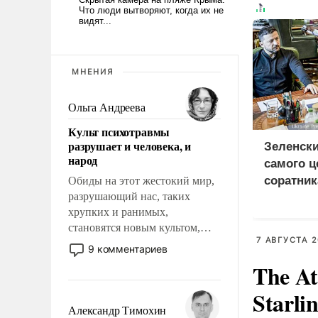
МНЕНИЯ
Ольга Андреева
Культ психотравмы
разрушает и человека, и
Зеленски
народ
самого ц
соратник
Обиды на этот жестокий мир,
разрушающий нас, таких
разведки
хрупких и ранимых,
становятся новым культом,
7 АВГУСТА 2
постепенно вытесняя и
9 комментариев
отменяя традиционное
The At
требование к человеку – быть
мужественным и твердым под
Starli
ударами судьбы, брать на себя
Александр Тимохин