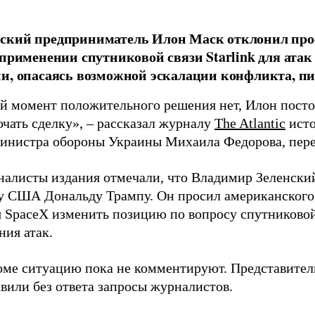
ский предприниматель Илон Маск отклонил про
 применении спутниковой связи Starlink для атак
и, опасаясь возможной эскалации конфликта, пиш
й момент положительного решения нет, Илон постоя
ючать сделку», – рассказал журналу
The Atlantic
исто
инистра обороны Украины Михаила Федорова, пер
налисты издания отмечали, что Владимир Зеленски
у США Дональду Трампу. Он просил американского
я SpaceX изменить позицию по вопросу спутниковой
ния атак.
оме ситуацию пока не комментируют. Представите
вили без ответа запросы журналистов.