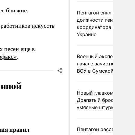
е близкие.
Пентагон снял с
должности генерала-
 работников искусств
координатора помощи
Украине
х песен еще в
рфакс»
.
Военный эксперт заяви
начале зачистки позиц
ВСУ в Сумской области
онной
Новый главком ВСУ
Драпатый бросил солда
«мясные штурмы»
ния правил
Пентагон рассекретил