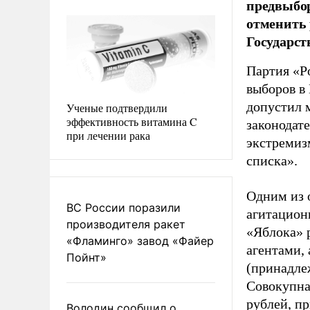
предвыбор
отменить 
Государст
Партия «Р
выборов в
допустил 
Ученые подтвердили
эффективность витамина C
законодат
при лечении рака
экстремиз
списка».
Одним из 
ВС России поразили
агитацион
производителя ракет
«Яблока» 
«Фламинго» завод «Файер
агентами,
Пойнт»
(принадле
Совокупная
рублей, пр
Володин сообщил о