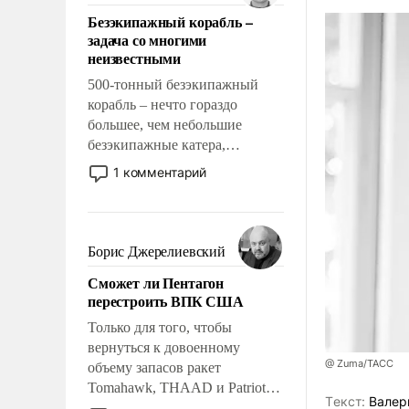
ответственность, помогать
Безэкипажный корабль –
слабым, идти вперед и
задача со многими
адаптироваться.
неизвестными
500-тонный безэкипажный
корабль – нечто гораздо
большее, чем небольшие
безэкипажные катера,
применение которых уже
1 комментарий
стало обыденностью. Задача по
созданию такого корабля очень
сложна и амбициозна. Однако
и ее реализация радикально
Борис Джерелиевский
поднимет наши боевые
Сможет ли Пентагон
возможности.
перестроить ВПК США
Только для того, чтобы
вернуться к довоенному
@ Zuma/ТАСС
объему запасов ракет
Tomahawk, THAAD и Patriot
Tекст:
Валер
США потребуется более трех