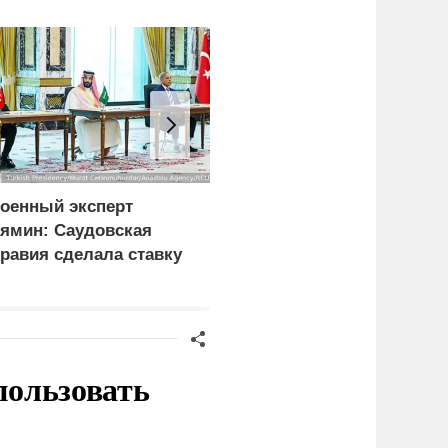
оенный эксперт
Врачи объяснили, как
ямин: Саудовская
есть мороженое в жару
равия сделала ставку
без вреда для здоровья
а Турцию и Пакистан
место США
пользовать