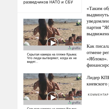
разведчиков НАТО и СБУ
«Таким об
выдвинуты
уведомлени
партия "Я
выдвижения
Как писал
отмене ре
«Яблоко».
финансиро
Лидер КП
киевского
КОММЕНТАРИ