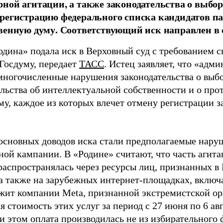
ной агитации, а также законодательства о выбор
регистрацию федерального списка кандидатов па
венную думу. Соответствующий иск направлен в с
одина» подала иск в Верховный суд с требованием с
 Госдуму, передает
ТАСС
. Истец заявляет, что «адм
многочисленные нарушения законодательства о выбор
ельства об интеллектуальной собственности и о про
му, каждое из которых влечет отмену регистрации 
основных доводов иска стали предполагаемые нару
ной кампании. В «Родине» считают, что часть агит
распространялась через ресурсы лиц, признанных 
 а также на зарубежных интернет-площадках, включа
жит компании Meta, признанной экстремистской ор
 стоимость этих услуг за период с 27 июня по 6 ав
и этом оплата производилась не из избирательного 