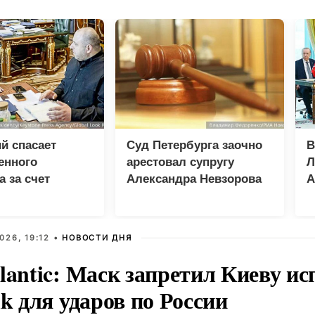
й спасает
Суд Петербурга заочно
В
енного
арестовал супругу
Л
а за счет
Александра Невзорова
А
н
в
026, 19:12 •
НОВОСТИ ДНЯ
lantic: Маск запретил Киеву ис
nk для ударов по России