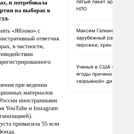
ах, и потребовала
пятый пакет архивов с
ртии на выборах в
НЛО
уд.
нять «Яблоко» с
Максим Галкин добавил
зарубежный райдер
инистративный ответчик
пирожки, хрен и морс
ах, в частности,
тиводействии
зарегистрированного
Ученые в США назвали 
ягоды причиной
«взрывной» диареи
шения при ведении
ационных материалов
в России иностранными
я YouTube и Instagram
ганизацией).
густа превысила 55 млн
фонда.