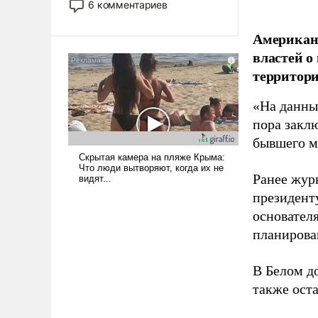
6 комментариев
лет. Даже небольшая война с
Ираном опустошила
Американ
американские арсеналы.
властей о
Сложившаяся ситуация
территори
означает многолетний период
уязвимости США, например,
«На данны
перед Китаем.
пора закл
бывшего м
Ранее жур
президент
основател
планирова
В Белом д
также оста