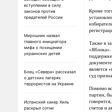
вступлении в силу
Кроме тог
законов против
установле
предателей России
избиратель
регистрац
Мирошник назвал
главного инициатора
Также в з
мифа о похищении
«Яблока».
украинских детей
поддержке
документе
является 
Боец «Севера» рассказал
суд призн
о детских лагерях
террористов на Украине
Помимо во
партии, б
говорится,
Испанский хакер Хиль
счетов и 
раскрыл сотни