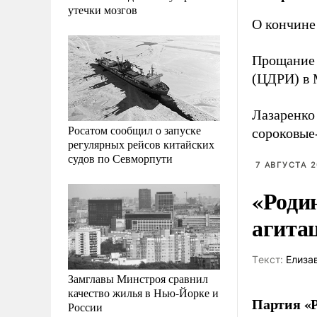
утечки мозгов
О кончине
Прощание 
(ЦДРИ) в 
Лазаренко
Росатом сообщил о запуске
сороковые
регулярных рейсов китайских
судов по Севморпути
7 АВГУСТА 2
«Роди
агита
Tекст:
Елиза
Замглавы Минстроя сравнил
качество жилья в Нью-Йорке и
Партия «Р
России