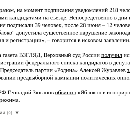
разом, на момент подписания уведомлений 218 чело
ми кандидатами на съезде. Непосредственно в дни 
я подписали 39 человек, после 28 июня – 12 челов
блоко" допустила существенное нарушение законода
 и регистрации», – говорится в исковом заявлении
а газета ВЗГЛЯД, Верховный суд России
получил
ис
гистрации федерального списка кандидатов в депут
 Председатель партии «Родина» Алексей Журавлев
з
вании предвыборной кампании политических оппо
РФ Геннадий Зюганов
обвинил
«Яблоко» в игнорир
 режима.
И (0)
▼