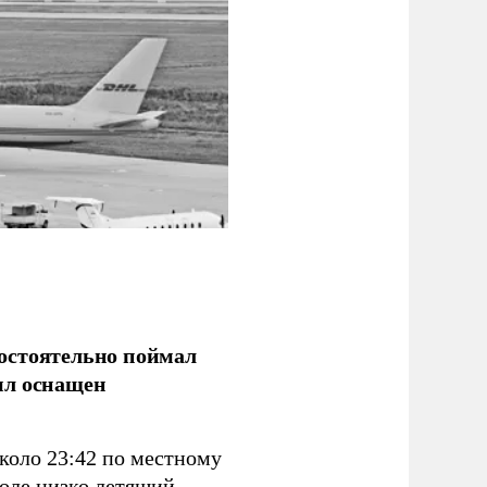
остоятельно поймал
ыл оснащен
коло 23:42 по местному
поле низко летящий