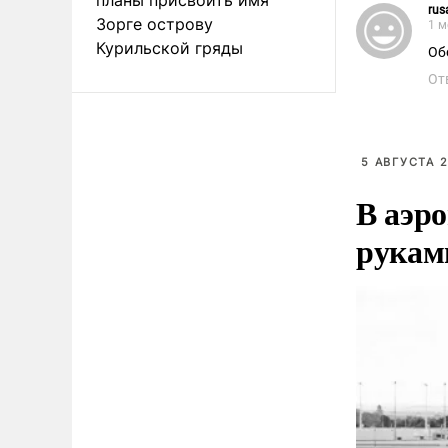
rus
Зорге острову
1 м
Курильской гряды
Об
От
5 АВГУСТА 2
В аэр
рукам