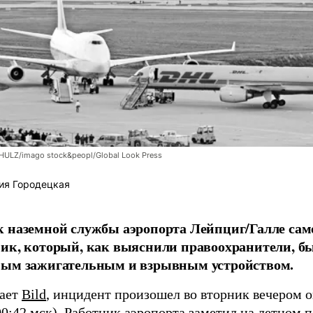
LZ/imago stock&peopl/Global Look Press
ия Городецкая
 наземной службы аэропорта Лейпциг/Галле сам
ик, который, как выяснили правоохранители, б
ным зажигательным и взрывным устройством.
щает
Bild
, инцидент произошел во вторник вечером о
00:42 мск). Работник аэропорта заметил на летном 