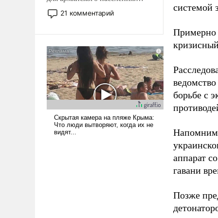
системой 
Мир, где политические
21 комментарий
прожекты будут безусловно
оплачиваться за счет
Примерно 
российских
кризисный
налогоплательщиков и где
Еревану за свои поступки не
Расследов
нужно отвечать.
ведомство
борьбе с 
противоде
Напомним,
украинско
аппарат со
гавани вр
Позже пр
детонатор