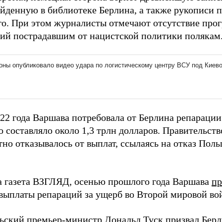
найденную в библиотеке Берлина, а также рукописи 
о. При этом журналисты отмечают отсутствие прог
ий пострадавшим от нацистской политики полякам
22 года Варшава потребовала от Берлина репарации 
о составляло около 1,3 трлн долларов. Правительст
но отказывалось от выплат, ссылаясь на отказ Поль
а газета ВЗГЛЯД, осенью прошлого года Варшава
пр
выплаты репараций за ущерб во Второй мировой во
ьский премьер-министр Дональд Туск
призвал
Берл