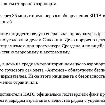
защиты от дронов аэропорта.
через 35 минут после первого обнаружения БПЛА в
 штаб.
ание инцидента ведут генеральная прокуратура Дре
 по уголовным делам Саксонии. Дело поручено цен
экстремизмом при прокуратуре Дрездена и полицей
йствию терроризму и экстремизму.
 в ночь на среду на территории немецкого аэропор
го грузового самолета «Антонов»
обнаружили
беспи
 взрывателем. Из-за этого инцидента с безопаснос
еменно
ограничили
.
едставители НАТО официально
подтвердили
факт пр
ом и зарядом взрывчатого вещества рядом с украин