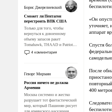
мужественным и твердым под
ударами судьбы, брать на себя
беспилотн
Борис Джерелиевский
ответственность, помогать
Сможет ли Пентагон
слабым, идти вперед и
«Он опусти
перестроить ВПК США
адаптироваться.
уточняет,
Только для того, чтобы
аппарат в
вернуться к довоенному
объему запасов ракет
Спустя бо
Tomahawk, THAAD и Patriot
США потребуется более трех
федеральн
4 комментария
лет. Даже небольшая война с
самодельн
Ираном опустошила
американские арсеналы.
После обн
Сложившаяся ситуация
Геворг Мирзаян
приостано
означает многолетний период
Россия ничего не должна
повторный
уязвимости США, например,
Армении
перед Китаем.
400 метро
Москва системно и жестко
разрушает тот фантастический
Следовател
мир, который Пашинян рисует
беспилотн
для армянского населения.