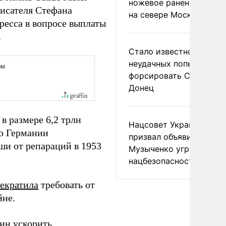
ножевое ранение в дра
писателя Стефана
на севере Москвы
ресса в вопросе выплаты
.
Стало известно о
неудачных попытках ВС
форсировать Северски
Донец
в размере 6,2 трлн
Нацсовет Украины по Т
во Германии
призвал объявить
ши от репараций в 1953
Музыченко угрозой
нацбезопасности
екратила
требовать от
йне.
ин ускорить