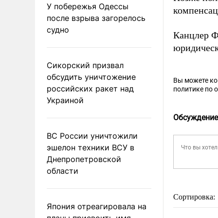
У побережья Одессы
компенсац
после взрыва загорелось
судно
Канцлер 
юридическ
Сикорский призвал
обсудить уничтожение
Вы можете к
российских ракет над
политике по 
Украиной
Обсуждение
ВС России уничтожили
эшелон техники ВСУ в
Днепропетровской
области
Сортировка:
Япония отреагировала на
планы присвоить имя