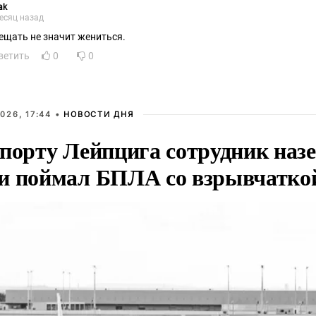
ak
есяц назад
ещать не значит жениться.
ветить
0
0
026, 17:44 •
НОВОСТИ ДНЯ
опорту Лейпцига сотрудник наз
и поймал БПЛА со взрывчатко