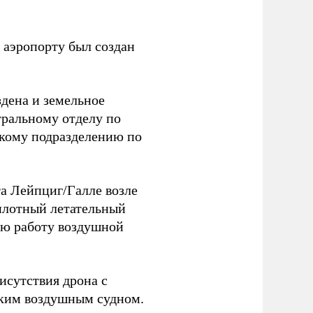
 аэропорту был создан
здена и земельное
тральному отделу по
скому подразделению по
та Лейпциг/Галле возле
лотный летательный
тью работу воздушной
исутствия дрона с
ским воздушным судном.