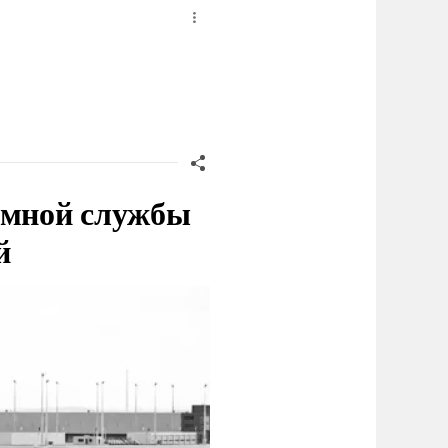
емной службы
й