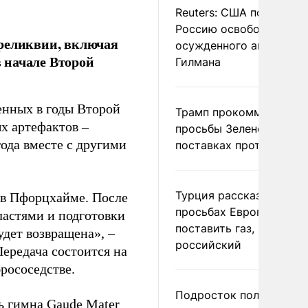
Reuters: США попросил
Россию освободить
 реликвии, включая
осужденного американ
 начале Второй
Гилмана
енных в годы Второй
Трамп прокомментиров
х артефактов –
просьбы Зеленского о
года вместе с другими
поставках противораке
Турция рассказала о
 в Пфорцхайме. После
просьбах Европы
ластями и подготовки
поставить газ, но не
дет возвращена», –
российский
Передача состоится на
рососедстве.
Подросток получил
ь гимна Gaude Mater