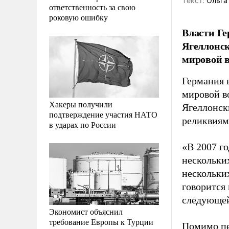
Tекст:
Ольга
ответственность за свою
роковую ошибку
Власти Ге
Ягеллонск
мировой 
Германия 
мировой в
Хакеры получили
Ягеллонски
подтверждение участия НАТО
реликвиям
в ударах по России
«В 2007 г
нескольки
нескольки
говорится 
следующей 
Экономист объяснил
требование Европы к Турции
Помимо пе