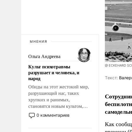
МНЕНИЯ
Ольга Андреева
Культ психотравмы
@ ECKEHARD SCHU
разрушает и человека, и
народ
Tекст:
Валер
Обиды на этот жестокий мир,
разрушающий нас, таких
Сотрудник
хрупких и ранимых,
беспилотн
становятся новым культом,
самодель
постепенно вытесняя и
0 комментариев
отменяя традиционное
Как сооб
требование к человеку – быть
времени (