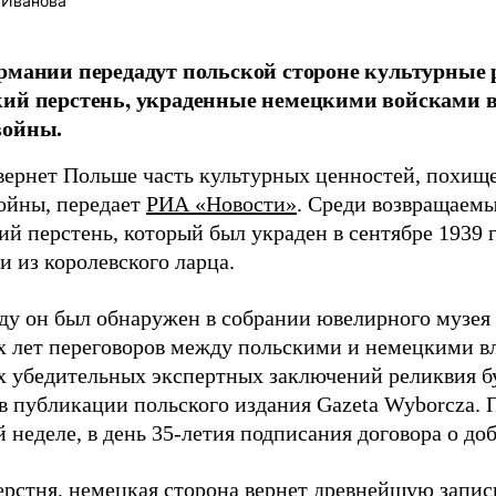
 Иванова
рмании передадут польской стороне культурные
ий перстень, украденные немецкими войсками в
войны.
вернет Польше часть культурных ценностей, похищ
ойны, передает
РИА «Новости»
. Среди возвращаемы
й перстень, который был украден в сентябре 1939 
и из королевского ларца.
оду он был обнаружен в собрании ювелирного музея
х лет переговоров между польскими и немецкими в
х убедительных экспертных заключений реликвия бу
в публикации польского издания Gazeta Wyborcza. 
неделе, в день 35-летия подписания договора о доб
рстня, немецкая сторона вернет древнейшую запис