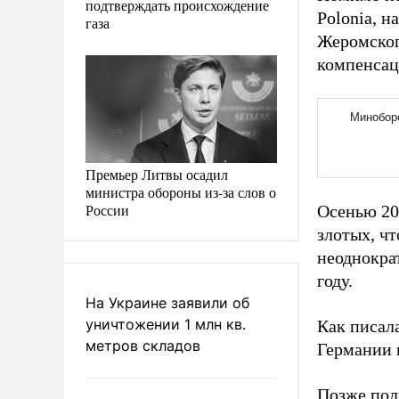
подтверждать происхождение
Polonia, 
газа
Жеромског
компенсац
Премьер Литвы осадил
министра обороны из-за слов о
России
Осенью 20
злотых, чт
неоднократ
году.
На Украине заявили об
уничтожении 1 млн кв.
Как писал
метров складов
Германии 
Позже пол