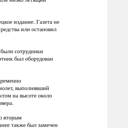
цкое издание. Газета не
средства или остановил
ибыли сотрудники
отник был оборудован
временно
амолет, выполнявший
ктом на высоте около
овера.
со вторым
анее также был замечен