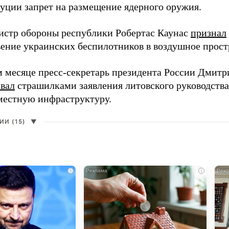
туции запрет на размещение ядерного оружия.
истр обороны республики Робертас Каунас
признал
ение украинских беспилотников в воздушное прост
 месяце пресс-секретарь президента России Дмитр
звал
страшилками заявления литовского руководств
 местную инфраструктуру.
И (15)
▼
i
i