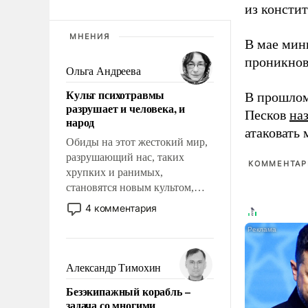
из консти
МНЕНИЯ
В мае мин
проникнов
Ольга Андреева
Культ психотравмы
В прошлом
разрушает и человека, и
Песков
на
народ
атаковать
Обиды на этот жестокий мир,
разрушающий нас, таких
КОММЕНТАРИ
хрупких и ранимых,
становятся новым культом,
постепенно вытесняя и
4 комментария
отменяя традиционное
требование к человеку – быть
мужественным и твердым под
ударами судьбы, брать на себя
Александр Тимохин
ответственность, помогать
Безэкипажный корабль –
слабым, идти вперед и
задача со многими