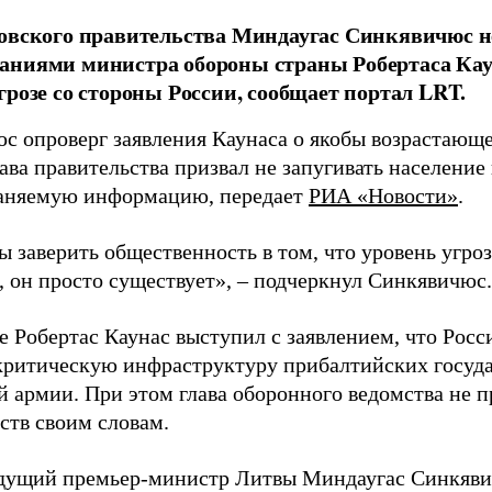
овского правительства Миндаугас Синкявичюс не
аниями министра обороны страны Робертаса Кау
грозе со стороны России, сообщает портал LRT.
с опроверг заявления Каунаса о якобы возрастающе
ава правительства призвал не запугивать население
аняемую информацию, передает
РИА «Новости»
.
ы заверить общественность в том, что уровень угро
, он просто существует», – подчеркнул Синкявичюс.
е Робертас Каунас выступил с заявлением, что Росс
 критическую инфраструктуру прибалтийских госуда
й армии. При этом глава оборонного ведомства не 
ств своим словам.
дущий премьер-министр Литвы Миндаугас Синкяв