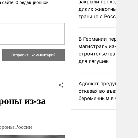
закрыли проходы для
 сайте. О редакционной
диких животных на
границе с Россией
В Германии перекрыли
магистраль из-за
строительства тоннеле
для лягушек
Адвокат предупредил о
отказах во въезде
роны из-за
беременным в США
тороны России