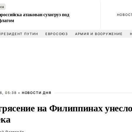
аса
российска атакован сухогруз под
НОВОС
флагом
ПРЕЗИДЕНТ ПУТИН
ЕВРОСОЮЗ
АРМИЯ И ВООРУЖЕНИЕ
6, 05:38 •
НОВОСТИ ДНЯ
трясение на Филиппинах унесло
ека