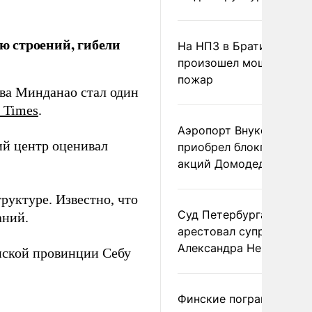
 строений, гибели
На НПЗ в Братиславе
произошел мощный
пожар
ова Минданао стал один
 Times
.
Аэропорт Внуково
й центр оценивал
приобрел блокпакет
акций Домодедово
уктуре. Известно, что
Суд Петербурга заочно
аний.
арестовал супругу
Александра Невзорова
нской провинции Себу
Финские пограничники