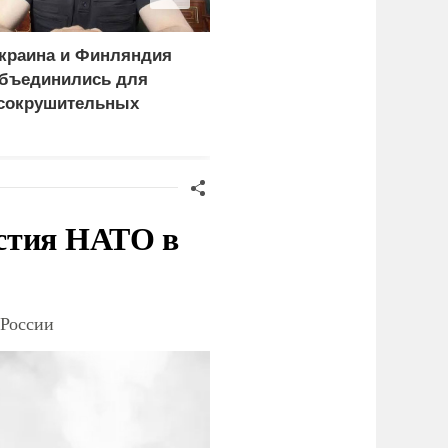
краина и Финляндия
Пощечина всей системе
бъединились для
правосудия: что
сокрушительных
натворил сын
анкций" против России
украинского олигарха
стия НАТО в
 России