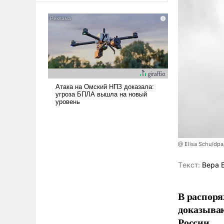
американские арсеналы.
Сложившаяся ситуация
означает многолетний период
уязвимости США, например,
перед Китаем.
@ Elisa Schu/dpa
Tекст:
Вера 
В распоря
доказыва
России.