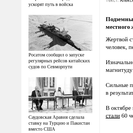
Tекст:
Алекс
ускорят путь в войска
Подземные
местного 
Жертвой с
человек, 
Росатом сообщил о запуске
регулярных рейсов китайских
Изначальн
судов по Севморпути
магнитуду 
Сильные п
в результ
В октябре
стали
60 ч
Саудовская Аравия сделала
ставку на Турцию и Пакистан
вместо США