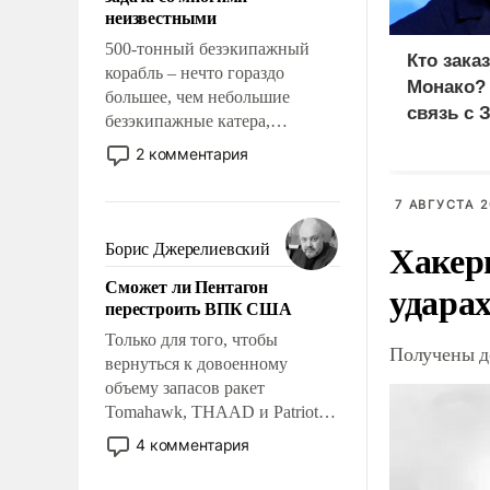
адаптироваться.
неизвестными
500-тонный безэкипажный
Кто зака
корабль – нечто гораздо
Монако?
большее, чем небольшие
связь с 
безэкипажные катера,
применение которых уже
2 комментария
стало обыденностью. Задача по
созданию такого корабля очень
7 АВГУСТА 2
сложна и амбициозна. Однако
и ее реализация радикально
Хакер
Борис Джерелиевский
поднимет наши боевые
Сможет ли Пентагон
ударах
возможности.
перестроить ВПК США
Только для того, чтобы
Получены д
вернуться к довоенному
объему запасов ракет
Tomahawk, THAAD и Patriot
США потребуется более трех
4 комментария
лет. Даже небольшая война с
Ираном опустошила