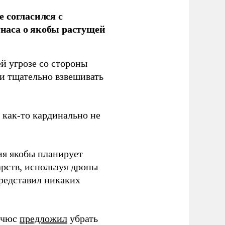
 согласился с
наса о якобы растущей
й угрозе со стороны
 и тщательно взвешивать
з как-то кардинально не
ия якобы планирует
рств, используя дроны
представил никаких
ичюс
предложил
убрать