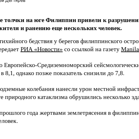
ей Дегтярёв
 толчки на юге Филиппин привели к разрушению
жителя и ранению еще нескольких человек.
тихийного бедствия у берегов филиппинского остр
передает
РИА «Новости»
со ссылкой на газету
Manila
о Европейско-Средиземноморский сейсмологически
в 8,1, однако позже показатель снизили до 7,8.
одземные колебания нанесли урон местной инфрастр
ате природного катаклизма обрушились несколько зд
 прошлого года жертвами землетрясения в филиппи
еловек.