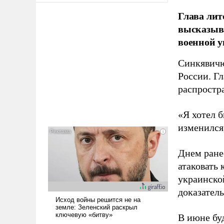
Глава лит
высказыв
военной у
Синкявичю
России. Гл
распростр
«Я хотел б
изменился
Днем ране
атаковать
украинско
доказатель
В июне бу