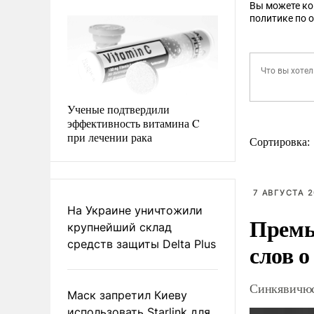
Вы можете к
политике по 
Ученые подтвердили
эффективность витамина C
при лечении рака
Сортировка:
7 АВГУСТА 2
На Украине уничтожили
Премь
крупнейший склад
средств защиты Delta Plus
слов о
Синкявичюс
Маск запретил Киеву
использовать Starlink для