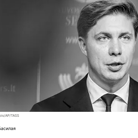
bis/AP/TASS
Басилая