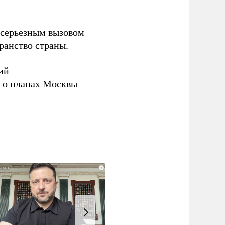
серьезным вызовом
ранство страны.
ий
а о планах Москвы
i