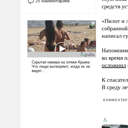
25 комментариев
использовать – так же, как
средств ус
«бабка», «дед», – хотя бы в
образованной среде, потому
«Пилот и 
что оно уже несет негативные
собранной
коннотации.
написал г
Напомним,
во время 
осложнил
К спасате
В среду л
КОММЕНТАРИ