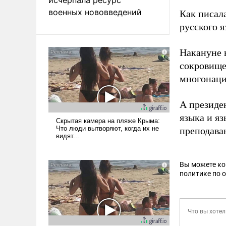
военных нововведений
Как писал
русского 
Накануне 
сокровище
многонаци
А президе
языка и я
преподава
Вы можете к
политике по 