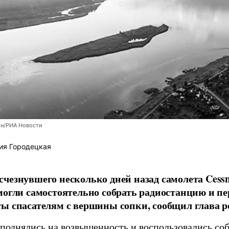
н/РИА Новости
ия Городецкая
чезнувшего несколько дней назад самолета Cess
могли самостоятельно собрать радиостанцию и пе
ы спасателям с вершины сопки, сообщил глава р
однялись на возвышенность и воспользовались со