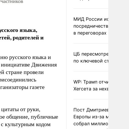
участников
МИД России исключил
посредничество Герма
сского языка,
в переговорах по Украи
тей, родителей и
ЦБ пересмотрел прогно
ню русского языка и
по ключевой ставке
о инициативе Движения
ей стране провели
присоединились
WP: Трамп отчитал
ганизаторы газете
Хегсета за нехватку ра
 цитаты от руки,
Пост Дмитриева о гибе
вое общение, публичные
Европы из-за мигранто
собрал миллион
 с культурным кодом