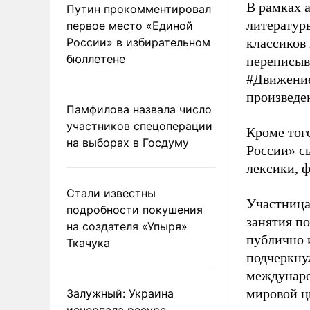
В рамках 
Путин прокомментировал
литератур
первое место «Единой
России» в избирательном
классиков
бюллетене
переписыв
#Движение
произведе
Памфилова назвала число
участников спецоперации
Кроме тог
на выборах в Госдуму
России» с
лексики, 
Стали известны
Участница
подробности покушения
занятия по
на создателя «Упыря»
публично 
Ткачука
подчеркну
междунаро
мировой ц
Залужный: Украина
исчерпала ресурс