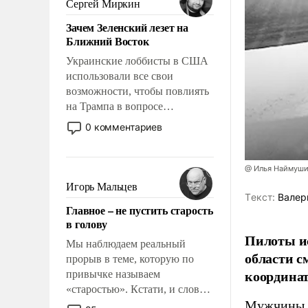
Сергей Миркин
стало всерьез обсуждаемой
Зачем Зеленский лезет на
идеей.
Ближний Восток
Украинские лоббисты в США
использовали все свои
возможности, чтобы повлиять
на Трампа в вопросе
предоставления вооружений
0 комментариев
своим нанимателям. Вероятно,
кому-то из тех, кто
консультирует Киев, пришла в
@ Илья Наймуши
голову мысль: хорошо бы
Игорь Мальцев
продемонстрировать, что
Tекст:
Валер
Главное – не пустить старость
Украина вступила в
в голову
вооруженное противостояние
Пилоты ис
с Ираном.
Мы наблюдаем реальный
области с
прорыв в теме, которую по
координат
привычке называем
«старостью». Кстати, и слово-
Мужчины п
то это уже стараются не