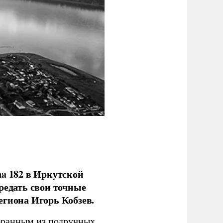
na 182 в Иркутской
редать свои точные
егиона Игорь Кобзев.
бранным из подручных