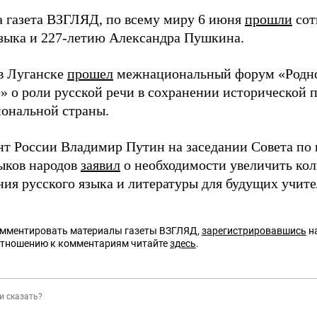
а газета ВЗГЛЯД, по всему миру 6 июня
прошли
сот
языка и 227-летию Александра Пушкина.
в Луганске
прошел
межнациональный форум «Родно
» о роли русской речи в сохранении исторической 
ональной страны.
нт России Владимир Путин на заседании Совета по 
зыков народов
заявил
о необходимости увеличить кол
ния русского языка и литературы для будущих учите
омментировать материалы газеты ВЗГЛЯД,
зарегистрировавшись
на
отношению к комментариям читайте
здесь
.