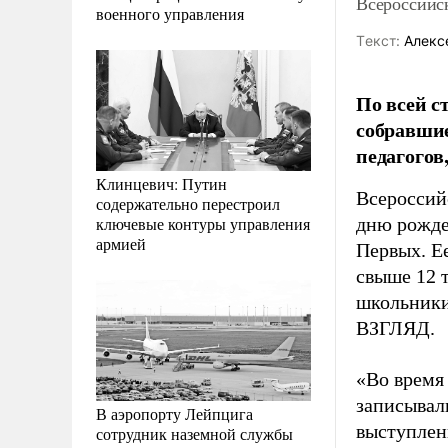
Всероссийск
военного управления
Tекст:
Алекс
По всей с
собравшие
педагогов
Клинцевич: Путин
Всероссий
содержательно перестроил
ключевые контуры управления
дню рожде
армией
Первых. Ее
свыше 12 
школьники
ВЗГЛЯД.
«Во время
записывал
В аэропорту Лейпцига
выступлен
сотрудник наземной службы