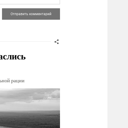
аслись
льной рации