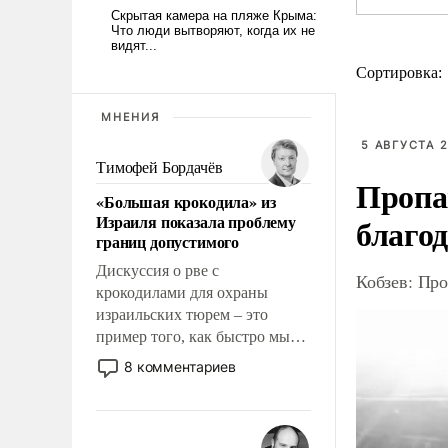
Сортировка:
МНЕНИЯ
5 АВГУСТА 2
Тимофей Бордачёв
Пропа
«Большая крокодила» из
Израиля показала проблему
благо
границ допустимого
Дискуссия о рве с
Кобзев: Про
крокодилами для охраны
израильских тюрем – это
пример того, как быстро мы
двигаемся по пути
8 комментариев
революционных изменений.
То, что несколько лет назад
было образом для
псевдонаучной фантастики,