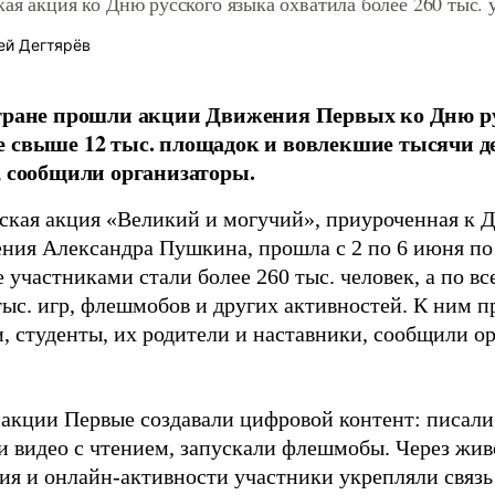
ая акция ко Дню русского языка охватила более 260 тыс. 
ей Дегтярёв
тране прошли акции Движения Первых ко Дню ру
 свыше 12 тыс. площадок и вовлекшие тысячи де
, сообщили организаторы.
ская акция «Великий и могучий», приуроченная к Д
ния Александра Пушкина, прошла с 2 по 6 июня п
 участниками стали более 260 тыс. человек, а по вс
тыс. игр, флешмобов и других активностей. К ним 
, студенты, их родители и наставники, сообщили ор
 акции Первые создавали цифровой контент: писали
и видео с чтением, запускали флешмобы. Через жи
ия и онлайн-активности участники укрепляли связь