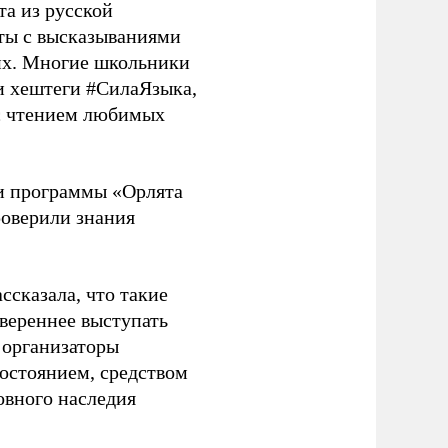
а из русской
сты с высказываниями
них. Многие школьники
и хештеги #СилаЯзыка,
с чтением любимых
 и программы «Орлята
роверили знания
ссказала, что такие
увереннее выступать
 организаторы
остоянием, средством
овного наследия