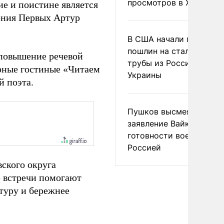
просмотров в X
ие и поистине является
ения Первых Артур
В США начали пересмо
пошлин на стальные
 повышение речевой
трубы из России и с
урные гостиные «Читаем
Украины
й поэта.
Пушков высмеял
заявление Вайкуле о
готовности воевать с
Россией
ского округа
е встречи помогают
туру и бережнее