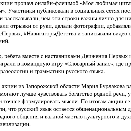
акции прошел онлайн-флешмоб «Моя любимая цитат
ы». Участники публиковали в социальных сетях по
 и рассказывали, чем эти строки важны лично для 
али отрывки от руки, делали фотографии, добавлял
Первых, #НавигаторыДетства и записывали видео 
ний.
о, ребята вместе с наставниками Движения Первых
ыграли в командную игру «Словарный запас», где п
фразеологии и грамматики русского языка.
 акции из Запорожской области Мария Бурлакова ра
могают лучше чувствовать богатство родной речи, 
и точнее формулировать мысли. По итогам акции ее
ли, что русский язык остается общенациональным д
дного общения и важной частью культурного и дух
ивилизации.