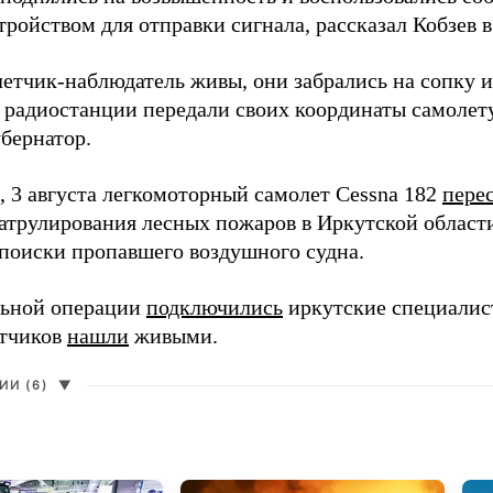
тройством для отправки сигнала, рассказал Кобзев 
летчик-наблюдатель живы, они забрались на сопку и
 радиостанции передали своих координаты самолету
убернатор.
 3 августа легкомоторный самолет Cessna 182
пере
патрулирования лесных пожаров в Иркутской област
поиски пропавшего воздушного судна.
льной операции
подключились
иркутские специалист
етчиков
нашли
живыми.
И (6)
▼