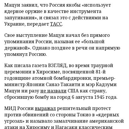
Мацуи заявил, что Россия якобы «использует
ядерное оружие в качестве инструмента
запугивания», и связал это с действиями на
Украине, передает
ТАСС
.
Свое выступление Мацуи начал без прямого
упоминания России, называя ее «большой
державой». Однако позднее в речи он напрямую
упомянул Россию.
Как писала газета ВЗГЛЯД, во время траурной
церемонии в Хиросиме, посвященной 81-й
годовщине атомной бомбардировки, премьер-
министр Японии Санаэ Такаити и мэр Кадзуми
Мацуи ни разу
не назвали
США как страну,
сбросившую бомбу на город 6 августа 1945 года.
МИД России
выражал
решительный протест
против обвинений со стороны Токио в «ядерных
угрозах» и называло замалчивание американской
атаки на Хиросиму и Нагасаки классическим