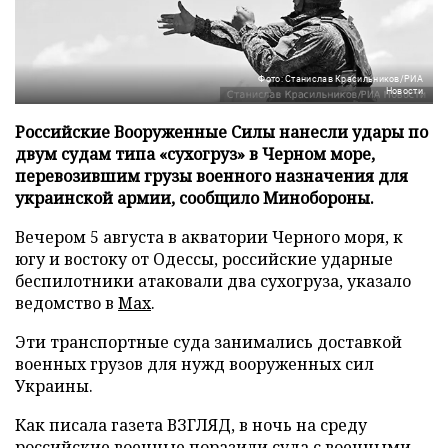
Фото: Станислав Красильников/РИА
Новости
Российские Вооруженные Силы нанесли удары по
двум судам типа «сухогруз» в Черном море,
перевозившим грузы военного назначения для
украинской армии, сообщило Минобороны.
Вечером 5 августа в акватории Черного моря, к
югу и востоку от Одессы, российские ударные
беспилотники атаковали два сухогруза, указало
ведомство в
Max
.
Эти транспортные суда занимались доставкой
военных грузов для нужд вооруженных сил
Украины.
Как писала газета ВЗГЛЯД, в ночь на среду
российские военные
поразили
суда с военными